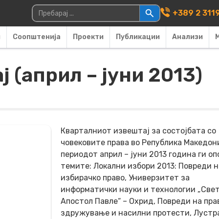
Main Navigati
Пребарувај за:
+389 2 311
и
Соопштенија
Проекти
Публикации
Анализи
 (април – јуни 2013)
Кварталниот извештај за состојбата со
човековите права во Република Македони
периодот април – јуни 2013 година ги оп
темите: Локални избори 2013: Повреди н
избирачко право, Универзитет за
информатички науки и технологии „Све
Апостол Павле“ – Охрид, Повреди на пра
здружување и насилни протести, Лустра