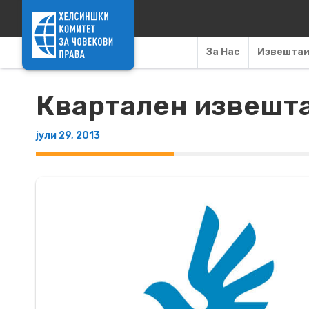
Skip to content
За Нас
Извешта
Квартален извештај
јули 29, 2013