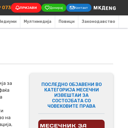
on
9 073
ПРИЈАВИ
Донирај
Контакт
Медиуми
Мултимедија
Повици
Законодавство
ја за
ПОСЛЕДНО ОБЈАВЕНИ ВО
КАТЕГОРИЈА МЕСЕЧНИ
фаќа
ИЗВЕШТАИ ЗА
а
СОСТОЈБАТА СО
ЧОВЕКОВИТЕ ПРАВА
ти
во на
ција,