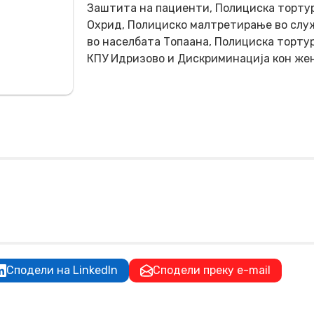
Заштита на пациенти, Полициска тортур
Охрид, Полициско малтретирање во слу
во населбата Топаана, Полициска тортур
КПУ Идризово и Дискриминација кон же
Сподели на LinkedIn
Сподели преку e-mail