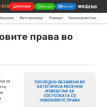
on
9 073
ПРИЈАВИ
Донирај
Контакт
Медиуми
Мултимедија
Повици
Законодавство
ковите права во
ја за
ПОСЛЕДНО ОБЈАВЕНИ ВО
КАТЕГОРИЈА МЕСЕЧНИ
ите:
ИЗВЕШТАИ ЗА
ни
СОСТОЈБАТА СО
а
ЧОВЕКОВИТЕ ПРАВА