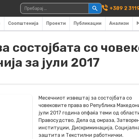
Main Navigati
Пребарувај за:
+389 2 311
и
Соопштенија
Проекти
Публикации
Анализи
а состојбата со чове
ја за јули 2017
Месечниот извештај за состојбата со
човековите права во Република Македони
јули 2017 година опфаќа теми од област
Правосудство, Дела од омраза, Затворе
институции, Дискриминација, Социјалн
заштита и Текстилни работнички.