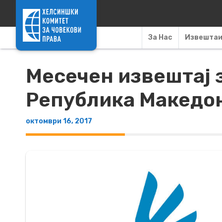
Skip to content
За Нас
Извешта
Месечен извештај з
Република Македони
октомври 16, 2017