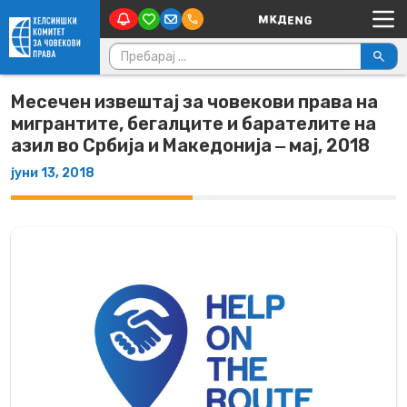
Main Navigation
Skip to content
Пребарувај за:
Месечен извештај за човекови права на
мигрантите, бегалците и барателите на
азил во Србија и Македонија ‒ мај, 2018
јуни 13, 2018