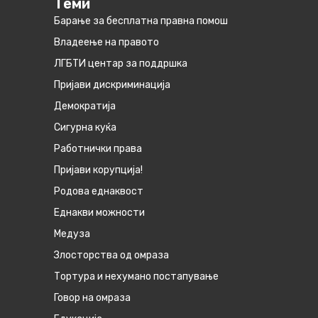
Теми
Барање за бесплатна правна помош
Владеење на правото
ЛГБТИ центар за поддршка
Пријави дискриминација
Демократија
Сигурна куќа
Работнички права
Пријави корупција!
Родова еднаквост
Eднакви можности
Медуза
Злосторства од омраза
Тортура и нехумано постапување
Говор на омраза