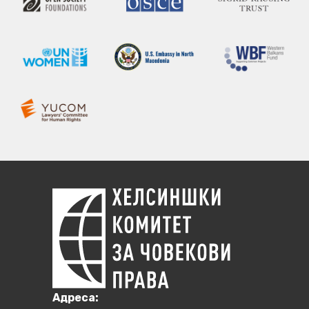
Aдреса: