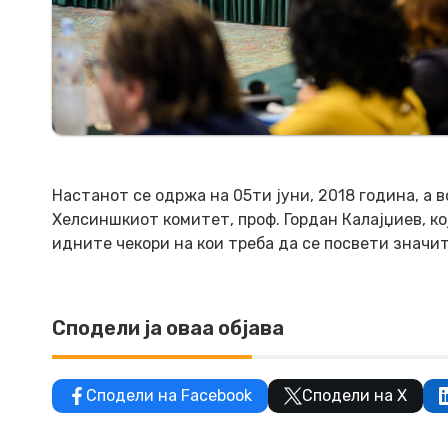
Настанот се одржа на 05ти јуни, 2018 година, а 
Хелсиншкиот комитет, проф. Гордан Калајџиев, ко
идните чекори на кои треба да се посвети значи
Сподели ја оваа објава
Сподели на Facebook
Сподели на X