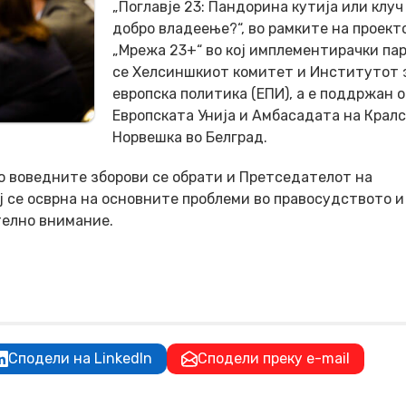
„Поглавје 23: Пандорина кутија или клуч
добро владеење?“, во рамките на проект
„Мрежа 23+“ во кој имплементирачки па
се Хелсиншкиот комитет и Институтот 
европска политика (ЕПИ), а е поддржан 
Европската Унија и Амбасадата на Крал
Норвешка во Белград.
во воведните зборови се обрати и Претседателот на
ј се осврна на основните проблеми во правосудството и
телно внимание.
Сподели на LinkedIn
Сподели преку e-mail