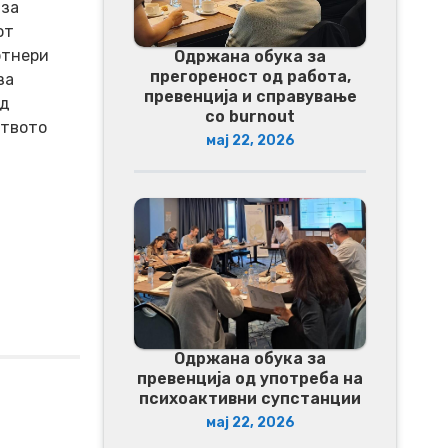
 за
от
ртнери
Одржана обука за
прегореност од работа,
за
превенција и справување
од
со burnout
ството
мај 22, 2026
Одржана обука за
превенција од употреба на
психоактивни супстанции
мај 22, 2026