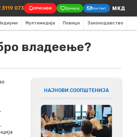
on
 3119 073
ПРИЈАВИ
Донирај
Контакт
Медиуми
Мултимедија
Повици
Законодавство
обро владеење?
во
НАЈНОВИ СООПШТЕНИЈА
,
,
нција