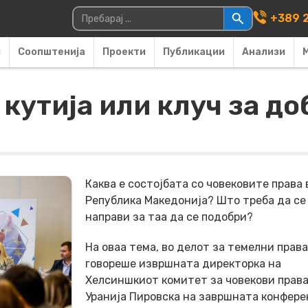
Main Navigati
Пребарувај за:
+389 2
и
Соопштенија
Проекти
Публикации
Анализи
кутија или клуч за д
Каква е состојбата со човековите права 
Република Македонија? Што треба да се
направи за таа да се подобри?
На оваа тема, во делот за темелни права
говореше извршната директорка на
Хелсиншкиот комитет за човекови права
Уранија Пировска на завршната конфере