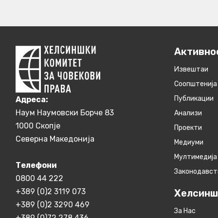
Активно
Извештаи
Соопштенија
Публикации
Aдреса:
Наум Наумовски Борче 83
Анализи
1000 Скопје
Проекти
Северна Македонија
Медиуми
Мултимедија
Телефони
Законодавст
0800 44 222
+389 (0)2 3119 073
Хелсинш
+389 (0)2 3290 469
За Нас
+389 (0)72 278 436