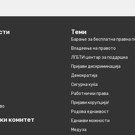
сти
Теми
Барање за бесплатна правна 
Владеење на правото
ЛГБТИ центар за поддршка
Пријави дискриминација
Демократија
Сигурна куќа
Работнички права
Пријави корупција!
во
Родова еднаквост
ки комитет
Eднакви можности
Медуза