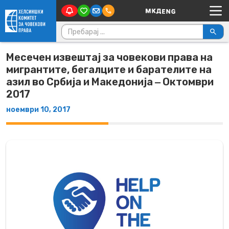
Main Navigation
Skip to content
Пребарувај за:
Месечен извештај за човекови права на
мигрантите, бегалците и барателите на
азил во Србија и Македонија ‒ Октомври
2017
ноември 10, 2017