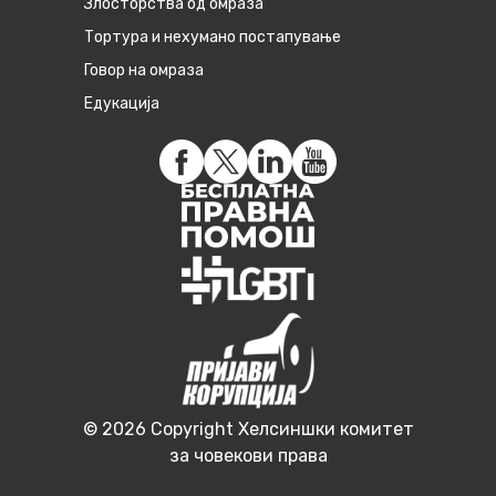
Злосторства од омраза
Тортура и нехумано постапување
Говор на омраза
Едукација
© 2026 Copyright Хелсиншки комитет
за човекови права