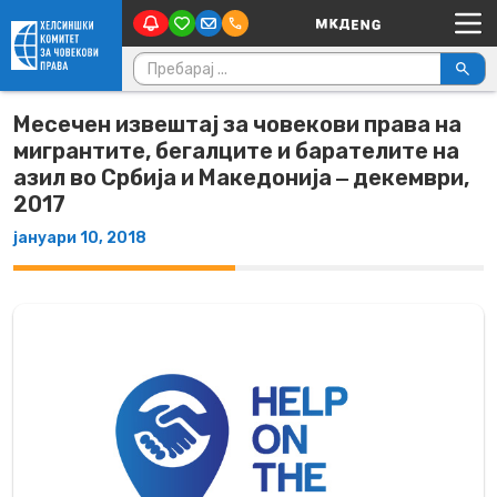
Main Navigation
Skip to content
Пребарувај за:
Месечен извештај за човекови права на
мигрантите, бегалците и барателите на
азил во Србија и Македонија ‒ декември,
2017
јануари 10, 2018