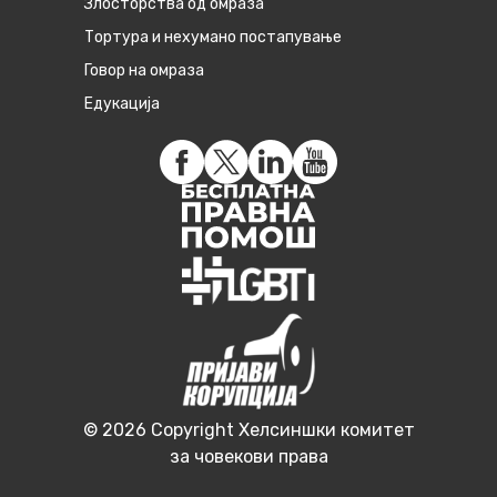
Злосторства од омраза
Тортура и нехумано постапување
Говор на омраза
Едукација
© 2026 Copyright Хелсиншки комитет
за човекови права