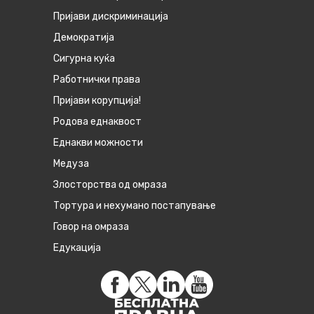
Пријави дискриминација
Демократија
Сигурна куќа
Работнички права
Пријави корупција!
Родова еднаквост
Eднакви можности
Медуза
Злосторства од омраза
Тортура и нехумано постапување
Говор на омраза
Едукација