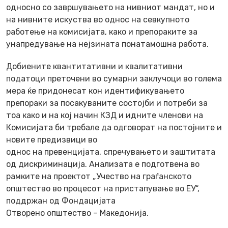
односно со завршувањето на нивниот мандат, но и
на нивните искуства во однос на севкупното
работење на комисијата, како и препораките за
унапредување на нејзината понатамошна работа.
Добиените квантитативни и квалитативни
податоци преточени во сумарни заклучоци во голема
мера ќе придонесат кон идентификувањето
препораки за посакуваните состојби и потреби за
тоа како и на кој начин КЗД и идните членови на
Комисијата би требале да одговорат на постојните и
новите предизвици во
однос на превенцијата, спречувањето и заштитата
од дискриминација. Анализата е подготвена во
рамките на проектот „Учество на граѓанското
општество во процесот на пристапување во ЕУ“,
поддржан од Фондацијата
Отворено општество – Македонија.