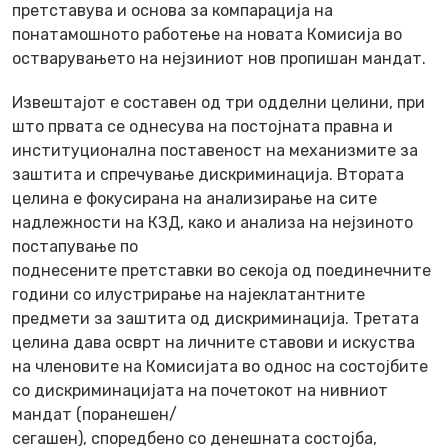
претставува и основа за компарација на
понатамошното работење на новата Комисија во
остварувањето на нејзиниот нов пропишан мандат.
Извештајот е составен од три одделни целини, при
што првата се однесува на постојната правна и
институционална поставеност на механизмите за
заштита и спречување дискриминација. Втората
целина е фокусирана на анализирање на сите
надлежности на КЗД, како и анализа на нејзиното
постапување по
поднесените претставки во секоја од поединечните
години со илустрирање на најеклатантните
предмети за заштита од дискриминација. Третата
целина дава осврт на личните ставови и искуства
на членовите на Комисијата во однос на состојбите
со дискриминацијата на почетокот на нивниот
мандат (поранешен/
сегашен), споредбено со денешната состојба,