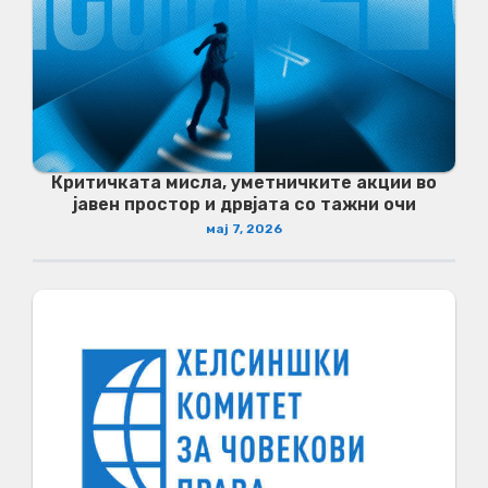
Критичката мисла, уметничките акции во
јавен простор и дрвјата со тажни очи
мај 7, 2026