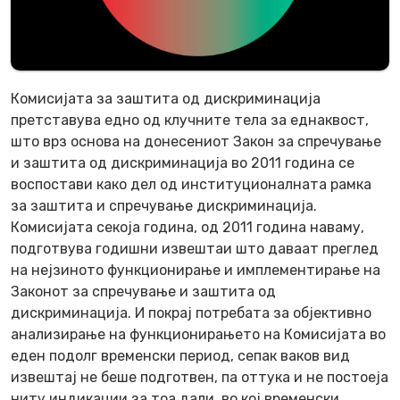
Комисијата за заштита од дискриминација
претставува едно од клучните тела за еднаквост,
што врз основа на донесениот Закон за спречување
и заштита од дискриминација во 2011 година се
воспостави како дел од институционалната рамка
за заштита и спречување дискриминација.
Комисијата секоја година, од 2011 година наваму,
подготвува годишни извештаи што даваат преглед
на нејзиното функционирање и имплементирање на
Законот за спречување и заштита од
дискриминација. И покрај потребата за објективно
анализирање на функционирањето на Комисијата во
еден подолг временски период, сепак ваков вид
извештај не беше подготвен, па оттука и не постоеја
ниту индикации за тоа дали, во кој временски