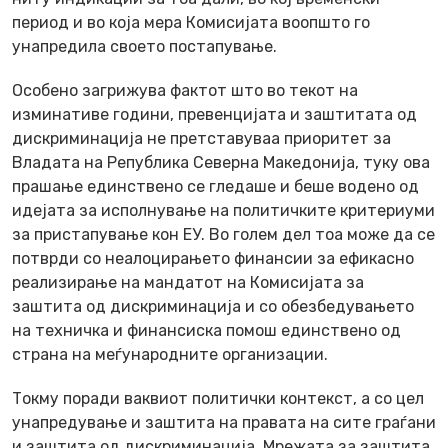
период и во која мера Комисијата воопшто го
унапредила своето постапување.
Особено загрижува фактот што во текот на
изминативе години, превенцијата и заштитата од
дискриминација не претставуваа приоритет за
Владата на Република Северна Македонија, туку ова
прашање единствено се гледаше и беше водено од
идејата за исполнување на политичките критериуми
за пристапување кон ЕУ. Во голем дел тоа може да се
потврди со неалоцирањето финансии за ефикасно
реализирање на мандатот на Комисијата за
заштита од дискриминација и со обезбедувањето
на техничка и финансиска помош единствено од
страна на меѓународните организации.
Токму поради ваквиот политички контекст, а со цел
унапредување и заштита на правата на сите граѓани
и заштита од дискриминација, Мрежата за заштита