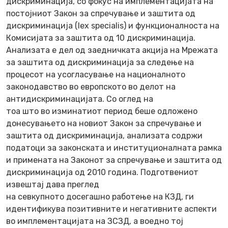
дискриминација, со фокус на имплементацијата на
постојниот Закон за спречување и заштита од
дискриминација (lex specialis) и функционалноста на
Комисијата за заштита од 10 дискриминација.
Анализата е дел од заедничката акција на Мрежата
за заштита од дискриминација за следење на
процесот на усогласување на националното
законодавство во европското во делот на
антидискриминацијата. Со оглед на
тоа што во изминатиот период беше одложено
донесувањето на новиот Закон за спречување и
заштита од дискриминација, анализата содржи
податоци за законската и институционалната рамка
и примената на Законот за спречување и заштита од
дискриминација од 2010 година. Подготвениот
извештај дава преглед
на севкупното досегашно работење на КЗД, ги
идентификува позитивните и негативните аспекти
во имплементацијата на ЗСЗД, а воедно тој