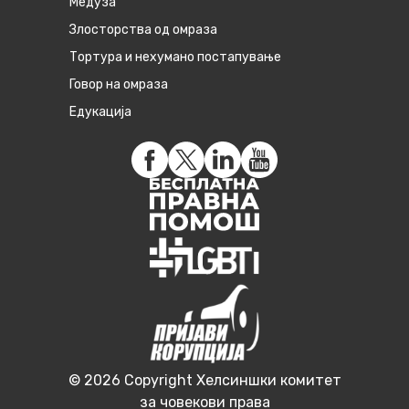
Медуза
Злосторства од омраза
Тортура и нехумано постапување
Говор на омраза
Едукација
© 2026 Copyright Хелсиншки комитет
за човекови права