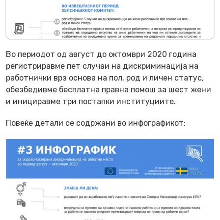
Во периодот од август до октомври 2020 година
регистриравме пет случаи на дискриминација на
работнички врз основа на пол, род и личен статус,
обезбедивме бесплатна правна помош за шест жени
и инициравме три постапки институциите.
Повеќе детали се содржани во инфографикот: