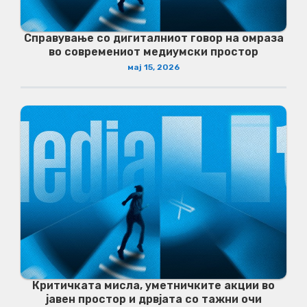
Справување со дигиталниот говор на омраза
во современиот медиумски простор
мај 15, 2026
Критичката мисла, уметничките акции во
јавен простор и дрвјата со тажни очи