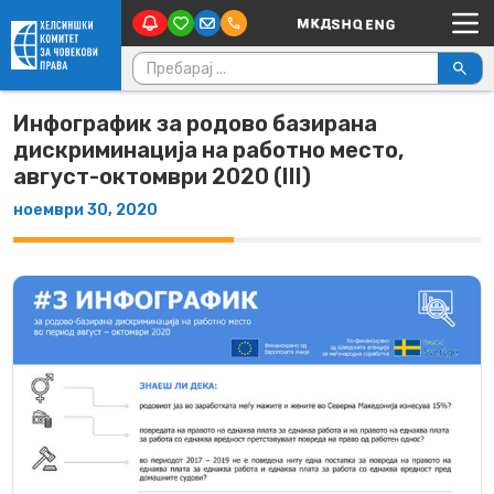
Main Navigation
Skip to content
Пребарувај за:
Инфографик за родово базирана
дискриминација на работно место,
август-октомври 2020 (III)
ноември 30, 2020