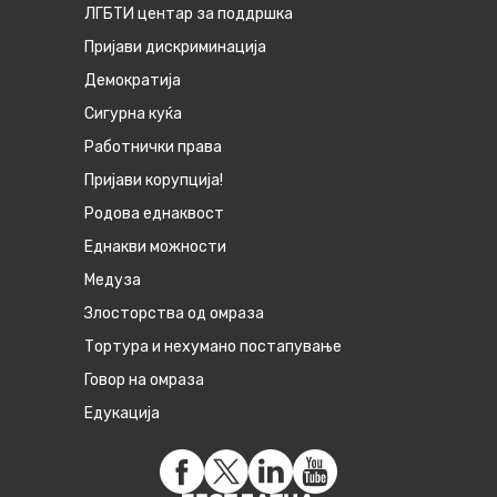
ЛГБТИ центар за поддршка
Пријави дискриминација
Демократија
Сигурна куќа
Работнички права
Пријави корупција!
Родова еднаквост
Eднакви можности
Медуза
Злосторства од омраза
Тортура и нехумано постапување
Говор на омраза
Едукација