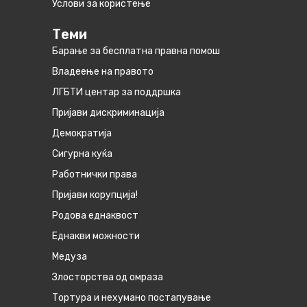
Услови за користење
Теми
Барање за бесплатна правна помош
Владеење на правото
ЛГБТИ центар за поддршка
Пријави дискриминација
Демократија
Сигурна куќа
Работнички права
Пријави корупција!
Родова еднаквост
Eднакви можности
Медуза
Злосторства од омраза
Тортура и нехумано постапување