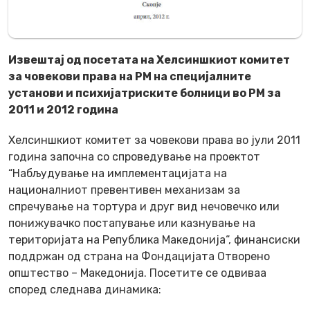
Извештај од посетата на Хелсиншкиот комитет
за човекови права на РМ на специјалните
установи и психијатриските болници во РМ за
2011 и 2012 година
Хелсиншкиот комитет за човекови права во јули 2011
година започна со спроведување на проектот
“Набљудување на имплементацијата на
националниот превентивен механизам за
спречување на тортура и друг вид нечовечко или
понижувачко постапување или казнување на
територијата на Република Македонија“, финансиски
поддржан од страна на Фондацијата Oтворено
општество – Македонија. Посетите се одвиваа
според следнава динамика: