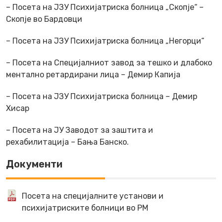
– Посета на ЈЗУ Психијатриска болница „Скопје“ –
Скопје во Бардовци
– Посета на ЈЗУ Психијатриска болница „Негорци“
– Посета на Специјалниот завод за тешко и длабоко
ментално ретардирани лица – Демир Капија
– Посета на ЈЗУ Психијатриска болница – Демир
Хисар
– Посета на ЈУ Заводот за заштита и
рехабилитација – Бања Банско.
Документи
Посета на специјалните установи и
психијатриските болници во РМ