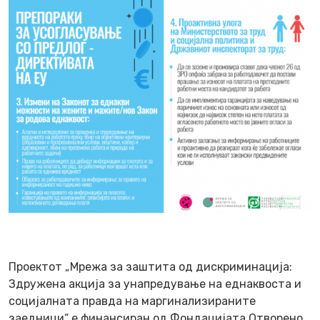
Проектот „Мрежа за заштита од дискриминација:
Здружена акција за унапредување на еднаквоста и
социјалната правда на маргинализираните
заедници“ е финансиран од Фондацијата Отворено