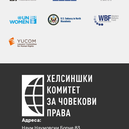
Aдреса:
Наум Наумовски Борче 83