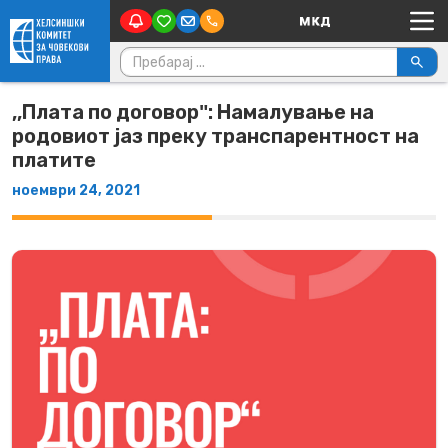
Main Navigation
Skip to content
Пребарувај за:
,,Плата по договорʺ: Намалување на
родовиот јаз преку транспарентност на
платите
ноември 24, 2021