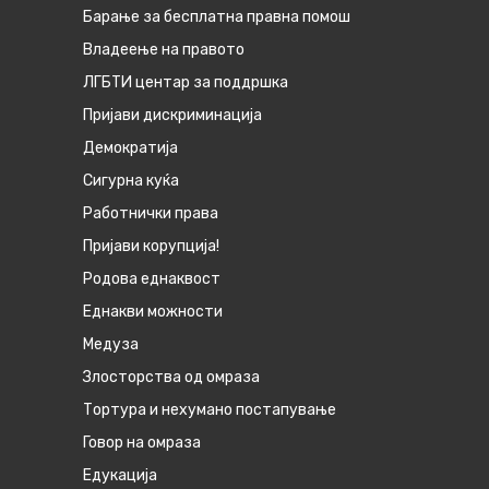
Барање за бесплатна правна помош
Владеење на правото
ЛГБТИ центар за поддршка
Пријави дискриминација
Демократија
Сигурна куќа
Работнички права
Пријави корупција!
Родова еднаквост
Eднакви можности
Медуза
Злосторства од омраза
Тортура и нехумано постапување
Говор на омраза
Едукација