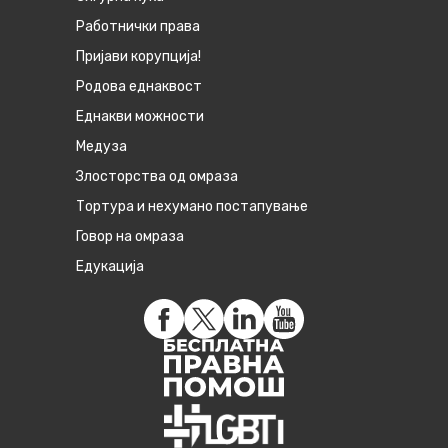
Работнички права
Пријави корупција!
Родова еднаквост
Eднакви можности
Медуза
Злосторства од омраза
Тортура и нехумано постапување
Говор на омраза
Едукација