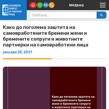
Main Navigation
Skip to content
Пребарувај за:
Како до поголема заштита на
самовработените бремени жени и
бремените сопруги и животните
партнерки на самовработени лица
јануари 25, 2021