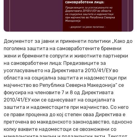
Документот за јавни и применети политики „Како до
поголема заштита на самовработените бремени
жени и бремените сопруги и животните партнерки
на самовработени лица: Предизвиците за
усогласувањето на Директивата 2010/41/ЕУ во
областа на социјална заштита и надоместоци при
мајчинство во Република Северна Македонија“ се
фокусира на членовите 7 и 8 од Директивата
2010/41/ЕУ кои се однесуваат на социјалната
заштита и надоместоците при мајчинство. Со него
се прави проценка до кој степен оваа Директива е
преточена во македонското законодавство, односно
колку ваквите надоместоци се овозможени со
македонските закони и подзаконски акти. Текстот