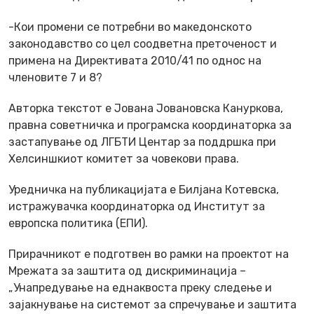
-Кои промени се потребни во македонското
законодавство со цел соодветна преточеност и
примена на Директивата 2010/41 по однос на
членовите 7 и 8?
Авторка текстот е Јована Јовановска Кануркова,
правна советничка и програмска координаторка за
застапување од ЛГБТИ Центар за поддршка при
Хелсиншкиот комитет за човекови права.
Уредничка на публикацијата е Билјана Котевска,
истражувачка координаторка од Институт за
европска политика (ЕПИ).
Прирачникот е подготвен во рамки на проектот на
Мрежата за заштита од дискриминација –
„Унапредување на еднаквоста преку следење и
зајакнување на системот за спречување и заштита