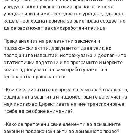
увидува каде државата овие прашања ги нема
уредено или ги има несоодветно уредено, односно
каде е неопходна промена за овие права соодветно
да се овозможат за самовработените лица.
Преку анализа на релевантни законски и
подзаконски актти, документот дава увид во
постојаните извештаи, истражувања и достапните
статистички податоци и во програмите и мерките
кои се однесуваат на самовработувањето и
одговара на прашања како:
-Кои се елементите во врска со самовработувањето,
социјалната заштита и надоместоците во случај на
мајчинство во Директивата на чие транспонирање
треба да се обрне внимание?
-Како се преточени овие елементи во домашните
закони и подзаконски акти во домашното право?