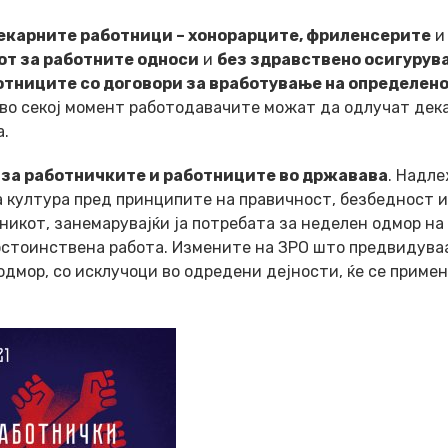
рекарните работници – хонорарците, фриленсерите
и
от за работните односи
и
без здравствено осигурув
отниците со договори за вработување на определен
 во секој момент работодавачите можат да одлучат дека
а.
 и за работничките и работниците во државава
. Надл
а култура пред принципите на правичност, безбедност и
икот, занемарувајќи ја потребата за неделен одмор на
остоинствена работа. Измените на ЗРО што предвидува
одмор, со исклучоци во одредени дејности, ќе се приме