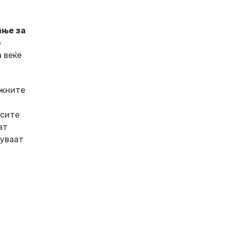
ање за
о
 веќе
ежните
 сите
ат
нуваат