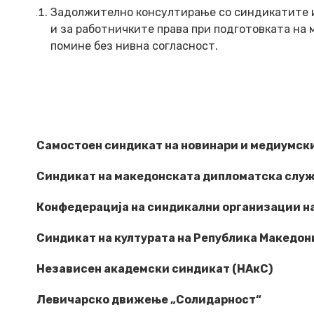
Задолжително консултирање со синдикатите и 
и за работничките права при подготовката на м
помине без нивна согласност.
Самостоен синдикат на новинари и медиумск
Синдикат на македонската дипломатска слу
Конфедерација на синдикални организации н
Синдикат на културата на Република Македон
Независен академски синдикат (НАкС)
Левичарско движење „Солидарност“