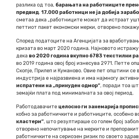
разлика од тоа,
барањата на работниците прен
предвид
.
17.000 работници не ја добија зараб
сметаа дека „работниците можат да истраат уште
петтиот пакет економски мерки, отворено покажу
Според податоците на Агенцијата за вработувањ
кризата во март 2020 година. Најновото истраж
дека
во 2020 година вкупно 6783 текстилни р
во 2019 година овој број изнесува 2971. Петте о
Скопје, Прилеп и Куманово. Овие пет општини с
индустрија е најразвиена и има најмногу активни
испратени на „принуден одмор“
, поради тоа ш
земајќи плата под минималната за овој период.
Работодавачите
целосно ги занемарија пропис
кобно за работничките и работниците, особено в
кластери“
, што резултираше со голем број забо
отворено непочитување на мерките и препоракит
работничките на сериозен ризик по своето здрав