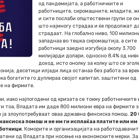
од пандемијата, а работничките и
работниците, сиромашните, младите, ж
и сите послаби општествени групи се о
што најмногу страдаа и ќе продолжат д
страдаат. На глобално ниво, 100 милион
западнаа во тешка сиромаштија, а сите
работници заедно изгубија околу 3.700
милијарди долари, односно 8.4% од нив
доход, исто онолку за колку што се згол
онија, десетици илјади лица останаа без работа за вре
ека богатите го дуплираа својот капитал, заштитени од
е на фирмите.
и, иако најпогодени од кризата се токму работничките 
и тоа, Владата им даде 800 милиони евра на фирмите з
бо ја злоупотребуваат оваа државна финсиска помош.
20
инансиска помош
и не им ги исплаќаа платите или им
аботници
. Коморите и организацијата на работодавачит
атени од Владата при носење на економските мерки. За