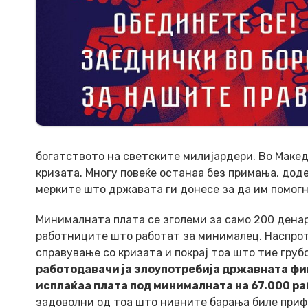
богатството на светските милијардери. Во Макед
кризата. Многу повеќе останаа без примања, дод
мерките што државата ги донесе за да им помогн
Минималната плата се зголеми за само 200 денар
работниците што работат за минималец. Наспрот
справување со кризата и покрај тоа што тие гру
работодавачи ја злоупотребија државната ф
исплаќаа плата под минималната на 67.000 р
задоволни од тоа што нивните барања биле приф