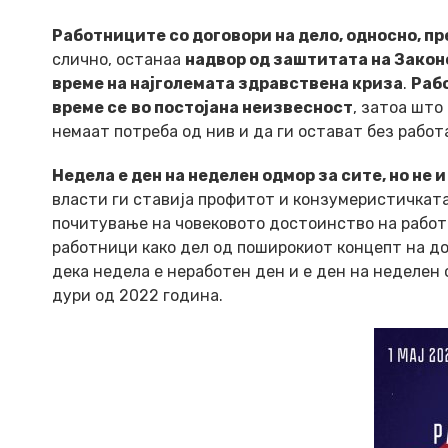
Работниците со договори на дело, односно, п
слично, останаа
надвор од заштитата на Закон
време на најголемата здравствена криза
.
Раб
време се
во постојана неизвесност
, затоа што
немаат потреба од нив и да ги остават без работ
Недела е ден на неделен одмор за сите, но не
власти ги ставија профитот и конзумеристичкат
почитување на човековото достоинство на работн
работници како дел од поширокиот концепт на д
дека недела е неработен ден и е ден на неделен 
дури од 2022 година.