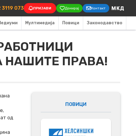
on
 3119 073
ПРИЈАВИ
Донирај
Контакт
Медиуми
Мултимедија
Повици
Законодавство
 РАБОТНИЦИ
А НАШИТЕ ПРАВА!
кана
ПОВИЦИ
е,
тат од
дина