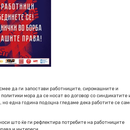
 смее да ги запостави работниците, сиромашните и
 политики мора да се носат во договор со синдикатите 
 но една година подоцна гледаме дека работите се сам
носи што ќе ги рефлектира потребите на работниците
рава и интереси.