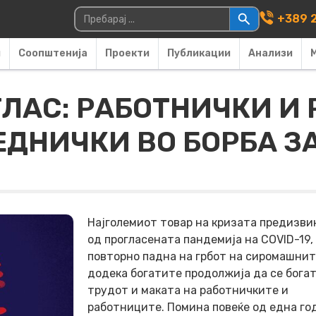
Main Navigati
Пребарувај за:
+389 2
и
Соопштенија
Проекти
Публикации
Анализи
ЛАС: РАБОТНИЧКИ И
ЕДНИЧКИ ВО БОРБА З
Најголемиот товар на кризата предизви
од прогласената пандемија на COVID-19,
повторно падна на грбот на сиромашнит
додека богатите продолжија да се бога
трудот и маката на работничките и
работниците. Помина повеќе од една го