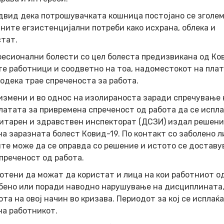
двид дека потрошувачката кошница постојано се зголем
ните егзистенцијални потреби како исхрана, облека и
стат.
есионални болести со цел болеста предизвикана од Ко
ите работници и соодветно на тоа, надоместокот на плат
додека трае спреченоста за работа.
измени и во однос на изолираноста заради спречување 
латата за привремена спреченост од работа да се испла
нитарен и здравствен инспекторат (ДСЗИ) издал решени
а заразната болест Ковид-19. По контакт со заболено л
те може да се оправда со решение и истото се доставу
преченост од работа.
отени да можат да користат и лица на кои работниот о
дбено или поради наводно нарушување на дисциплината,
а на овој начин во кризава. Периодот за кој се исплаќа
на работникот.