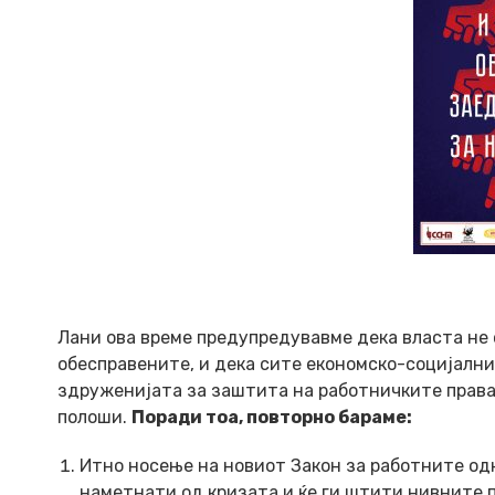
Лани ова време предупредувавме дека власта не
обесправените, и дека сите економско-социјални
здруженијата за заштита на работничките права,
полоши.
Поради тоа, повторно бараме:
Итно носење на новиот Закон за работните од
наметнати од кризата и ќе ги штити нивните п