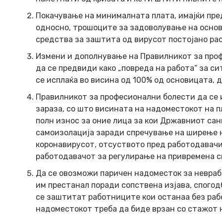
Покачување на минималната плата, имајќи пре
односно, трошоците за задоволување на основ
средства за заштита од вирусот постојано ра
Измени и дополнување на Правилникот за проф
да се предвиди како „повреда на работа“ за с
се исплаќа во висина од 100% од основицата, 
Правилникот за професионални болести да се 
зараза, со што висината на надоместокот на п
полн износ за оние лица за кои Државниот са
самоизолација заради спречување на ширење н
коронавирусот, отсуството пред работодавачи
работодавачот за регулирање на привремена с
Да се овозможи паричен надоместок за невраб
им престанал поради сопствена изјава, спого
се заштитат работниците кои останаа без работ
надоместокот треба да биде врзан со стажот 