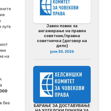
ените
ние
а
Јавен повик за
и луѓе
ангажирање на правен
советник/правна
советничка (договор на
ниот
дело)
еми
јули 30, 2026
ме на
и
а
000
е беа
БАРАЊЕ ЗА ДОСТАВУВАЊЕ
НA ХОТЕЛСКИ ПОНУДИ ЗА