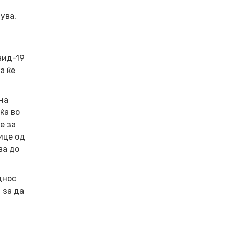
ува,
вид-19
а ќе
на
ќа во
е за
ице од
ва до
днос
 за да