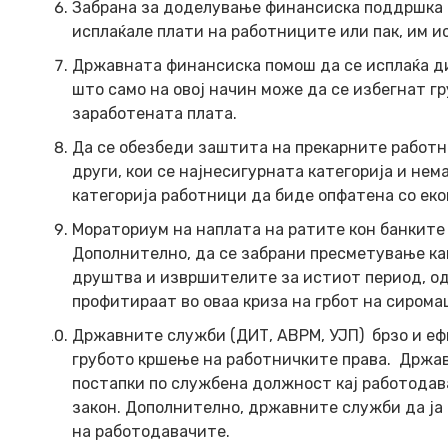
Забрана за доделување финансиска поддршка 
исплаќале плати на работниците или пак, им и
Државната финансиска помош да се исплаќа ди
што само на овој начин може да се избегнат г
заработената плата.
Да се обезбеди заштита на прекарните работн
други, кои се најнесигурната категорија и не
категорија работници да биде опфатена со ек
Мораториум на наплата на ратите кон банките
Дополнително, да се забрани пресметување к
друштва и извршителите за истиот период, од
профитираат во оваа криза на грбот на сирома
Државните служби (ДИТ, АВРМ, УЈП) брзо и еф
грубото кршење на работничките права. Држа
постапки по службена должност кај работодав
закон. Дополнително, државните служби да ја
на работодавачите.