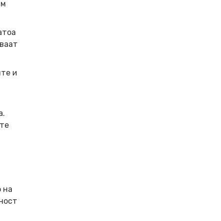
им
атоа
иваат
ите и
а.
ите
 на
рност