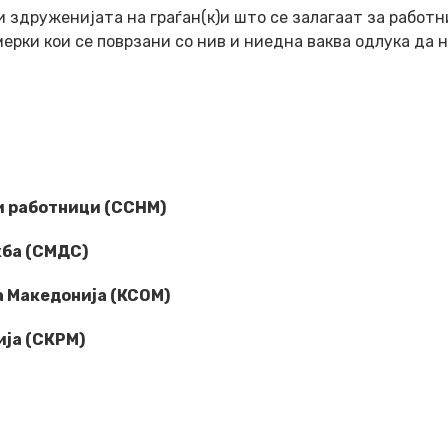
здруженијата на граѓан(к)и што се залагаат за работ
ерки кои се поврзани со нив и ниедна ваква одлука да 
и работници (ССНМ)
жба (СМДС)
а Македонија (КСОМ)
ија (СКРМ)