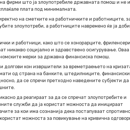
на фирми што ја злоупотребиле државната помош и не 
сплаќале плата под минималната.
ректно на сметките на работничките и работниците, з
рубите злоупотреби, а работниците навремено ќе ја доб
ички и работници, како што се хонорарците, фриленсер
маат никакво социјално и здравствено осигурување. Оваа
ономските мерки за државна финансиска помош.
 и долгови кон извршители за времетраењето на кризат
амати од страна на банките, штедилниците, финансиск
носно, да се спречи претходно наведените субјекти да
шните.
икасно да реагираат за да се спречат злоупотребите и
вните служби да ја користат можноста да иницираат
ачите за кои има сознанија дека постапуваат спротивно
 користат можноста за повикување на кривична одгово