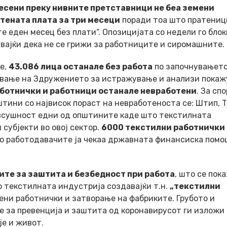
есени преку нивните претставници не беа земени
отената плата за три месеци
поради тоа што пратениц
 еден месец без плати“. Опозицијата со недели го бло
вајќи дека не се грижи за работниците и сиромашните.
е,
43.086 лица останале без работа
по започнувањето
ување на Здружението за истражување и анализи покаж
аботнички и работници останале невработени
. За сп
пштини со највисок пораст на невработеноста се: Штип, 
е всушност едни од општините каде што текстилната
 субјекти во овој сектор.
6000 текстилни работнички 
то работодавачите ја чекаа државната финансиска помо
ите за заштита и безбедност при работа
, што се пок
о текстилната индустрија создавајќи т.н.
„текстилни
лени работнички и затворање на фабриките. Грубото и
е за превенција и заштита од коронавирусот ги изложи
је и живот.