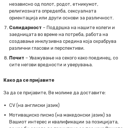
независно од полот, родот, етникумот,
религиозната определба, сексуалната
ориентација или други основи за различност.
Солидарност
– Поддршка на нашите колеги и
заедницата во време на потреба, работа на
создавање инклузивна средина која охрабрува
различни гласови и перспективи.
Почит
– Уважување на секого како поединец, со
сите негови вредности и уверувања.
Како да се пријавите
За да се пријавите, Ве молиме да доставите:
CV (на англиски јазик)
Мотивациско писмо (на македонски јазик) за
Вашиот интерес и квалификации за позицијата,