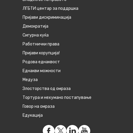
ЛГБТИ центар за поддршка
Пријави дискриминација
Демократија
Сигурна куќа
Работнички права
Пријави корупција!
Родова еднаквост
Eднакви можности
Медуза
Злосторства од омраза
Тортура и нехумано постапување
Говор на омраза
Едукација