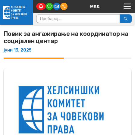
Main Navigation
Skip to content
Пребарувај за:
Повик за ангажирање на координатор на
социјален центар
јуни 13, 2025