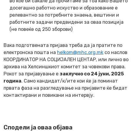
во кое би сакале да прочитаме за тоа како Вашето
досегашно работно искуство и образование е
релевантно за потребните знаења, вештини и
работните задачи предвидени за оваа позиција
(не повеќе од 250 зборови)
Вака подготвената пријава треба да ја пратите по
електронска пошта на
helkom@mhc.org.mk
со наслов
КООРДИНАТОР НА СОЦИЈАЛЕН ЦЕНТАР, или лично во
архива на Хелсиншкиот комитет за човекови права.
Рокот за пријавување е
заклучно
со 24 јуни
, 202
5
година
. Само кандидат/к/ите кои ќе ја поминат
првата фаза на разгледување на пријавите ќе бидат
контактирани и повикани на интервју.
Сподели ја оваа објава