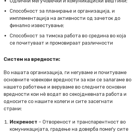
Одлични меѓучовечки и комуникациски вештини;
Способност за планирање и организација, и
имплементација на активности од зачеток до
финално известување;
Способност за тимска работа во средина во која
се почитуваат и промовираат различности
Систем на вредности:
Во нашата организација, ги негуваме и почитуваме
основните човекови вредности за кои се залагаме во
нашето работење и веруваме во следните основни
вредности кои нè водат во секојдневната работа и
односите со нашите колеги и сите засегнати
страни:
Искреност
– Отвореност и транспарентност во
комуникацијата, градење на доверба помеѓу сите