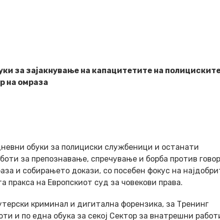
уки за зајакнување на капацитетите на полицискит
р на омраза
дневни обуки за полициски службеници и останати
оти за препознавање, спречување и борба против говор
раза и собирањето докази, со посебен фокус на најдобри
та пракса на Европскиот суд за човекови права.
утерски криминал и дигитална форензика, за Тренинг
и и по една обука за секој Сектор за внатрешни работ