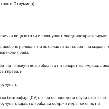
етово и Струмица).
физички лица што ги исполнуваат следниве критериуми:
, особено релевантно во областа на говорот на омраза, 
човекови права;
ботното искуство во областа на говорот на омраза, дел
ви права; и
обучувач.
тка биографија (
CV)
во кои се наведени обуките што се
бучувач, којашто треба да содржи и краток опис на