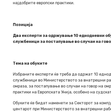
најдобрите европски практики.
Позиција
Два експерти за одржување 10 еднодневни об
службеници за постапување во случаи на гово
Тема на обуките
Избраните експерти ќе треба да одржат 10 едно
службеници во Министерството за внатрешни раб
омраза,
за постапување во случаи на говор на ом
практики на Европската Унија, особено на судска
Обуките ќе бидат наменети за Секторот за компј
центарот при Министерството за внатрешни работ