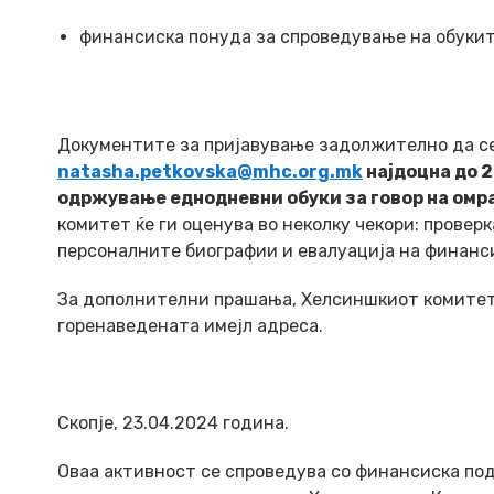
финансиска понуда за спроведување на обуки
Документите за пријавување задолжително да се
natasha.petkovska@mhc.org.mk
најдоцна до 2
одржување еднодневни обуки за говор на омр
комитет ќе ги оценува во неколку чекори: провер
персоналните биографии и евалуација на финанс
За дополнителни прашања, Хелсиншкиот комитет 
горенаведената имејл адреса.
Скопје, 23
.04.
2024 година.
Оваа активност се спроведува со финансиска под