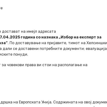
те
 достават на имејл адресата
7.
04.
2025 година со назнака „Избор на експерт за
аза“
. По доставување на пријавите, тимот на Хелсиншк
ка дали се доставени потребните документи; евалуација
иските понуди.
за човекови права ви стои на располагање на
дршка на Европската Унија. Содржината на овој докуме