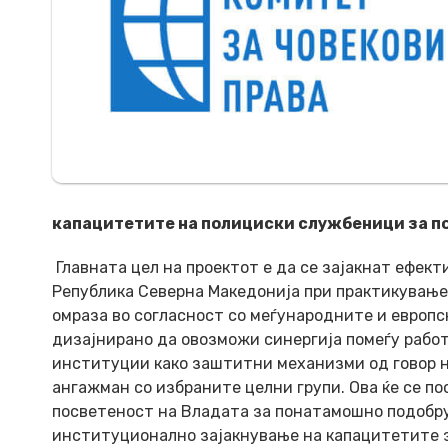
капацитетите на полициски службеници за по
Главната цел на проектот е да се зајакнат ефек
Република Северна Македонија при практикување 
омраза во согласност со меѓународните и европс
дизајнирано да овозможи синергија помеѓу работ
институции како заштитни механизми од говор н
ангажман со избраните целни групи. Ова ќе се по
посветеност на Владата за понатамошно подобру
институционално зајакнување на капацитетите за