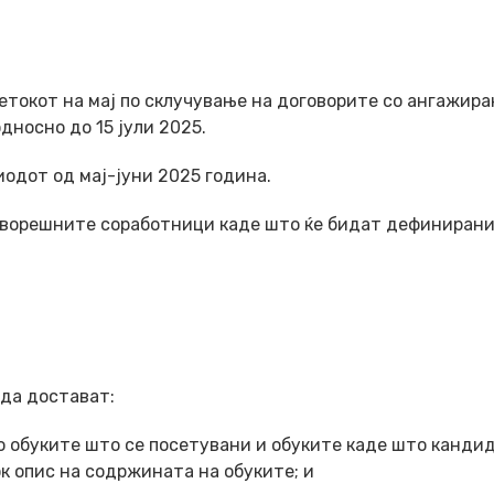
етокот на мај по склучување на договорите со ангажир
дносно до 15 јули 2025.
одот од мај-јуни 2025 година.
дворешните соработници каде што ќе бидат дефиниран
 да достават:
со обуките што се посетувани и обуките каде што канди
ок опис на содржината на обуките; и