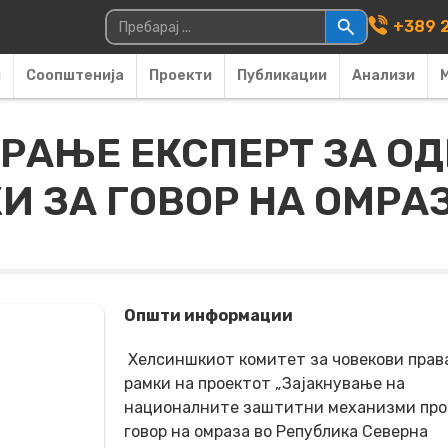
Main Navigati
Пребарувај за:
+389 2
и
Соопштенија
Проекти
Публикации
Анализи
РАЊЕ ЕКСПЕРТ ЗА 
И ЗА ГОВОР НА ОМРА
Општи информации
Хелсиншкиот комитет за човекови права
рамки на проектот „
Зајакнување на
националните заштитни механизми пр
говор на омраза во Република Северна