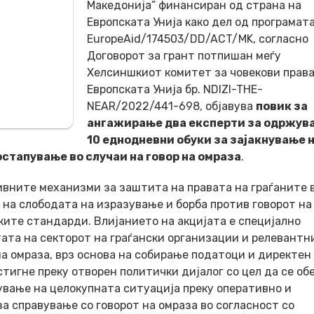
Македонија
” финансиран од страна на
Европската Унија како дел од програмат
EuropeAid/174503/DD/ACT/MK, согласно
Договорот за грант потпишан меѓу
Хелсиншкиот комитет за човекови права
Европската Унија бр. NDIZI-THE-
NEAR/2022/441-698, oбјавува
повик за
ангажирање два експерти за одржув
10 еднодневни обуки за зајакнување 
стапување во случаи на говор на омраза
.
тивните механизми за заштита на правата на граѓаните 
на слободата на изразување и борба против говорот на
ките стандарди. Влијанието на акцијата е специјално
ата на секторот на граѓански организации и релевантн
а омраза, врз основа на собирање податоци и директен
стигне преку отворен политички дијалог со цел да се об
вање на целокупната ситуација преку оперативно и
 справување со говорот на омраза во согласност со