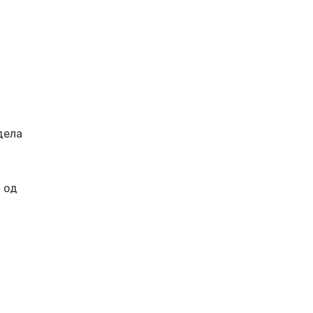
дела
а од