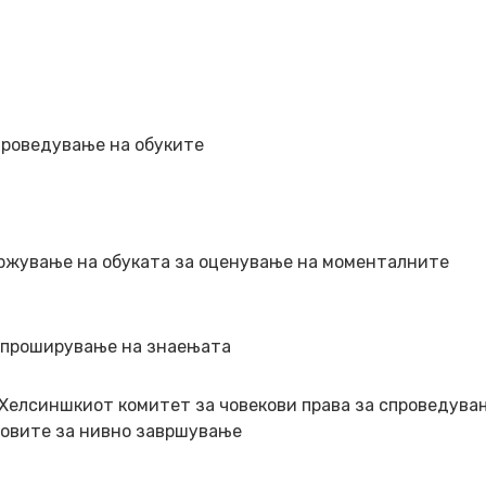
проведување на обуките
држување на обуката за оценување на моменталните
а проширување на знаењата
 Хелсиншкиот комитет за човекови права за спроведува
ковите за нивно завршување