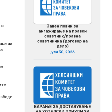
а
 и
Јавен повик за
ангажирање на правен
советник/правна
советничка (договор на
ање на
дело)
на
јули 30, 2026
во
ите
езбеди
БАРАЊЕ ЗА ДОСТАВУВАЊЕ
НA ХОТЕЛСКИ ПОНУДИ ЗА