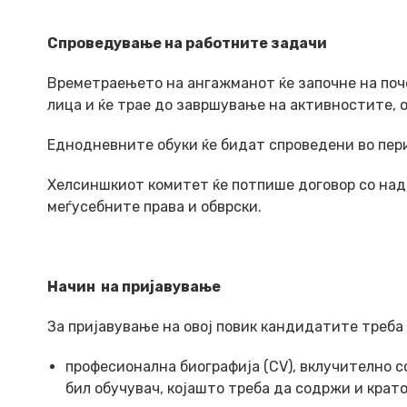
Спроведување на работните задачи
Времетраењето на ангажманот ќе започне на поч
лица и ќе трае до завршување на активностите, о
Еднодневните обуки ќе бидат спроведени во пери
Хелсиншкиот комитет ќе потпише договор со на
меѓусебните права и обврски.
Начин на пријавување
За пријавување на овој повик кандидатите треба
професионална биографија (CV), вклучително 
бил обучувач, којашто треба да содржи и крат