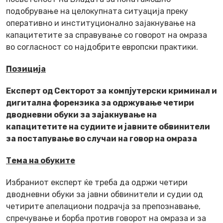
подобрување на целокупната ситуација преку
оперативно и институционално зајакнување на
капацитетите за справување со говорот на омраза
во согласност со најдобрите европски практики.
Позиција
Експерт од Секторот за
компјутерски криминал и
дигитална форензика за одржување четири
дводневни обуки за зајакнување на
капацитетите на судиите и јавните обвинители
за постапување во случаи на говор на омраза
Тема на обуките
Избраниот експерт ќе треба да одржи четири
дводневни обуки за јавни обвинители и судии од
четирите апелациони подрачја за препознавање,
спречување и борба против говорот на омраза и за