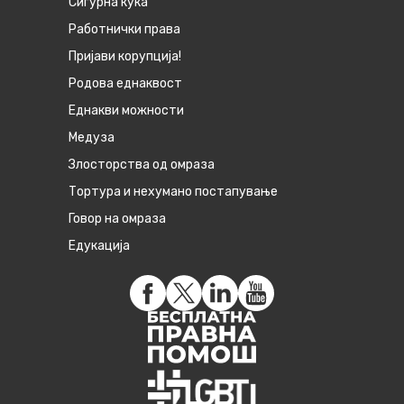
Сигурна куќа
Работнички права
Пријави корупција!
Родова еднаквост
Eднакви можности
Медуза
Злосторства од омраза
Тортура и нехумано постапување
Говор на омраза
Едукација