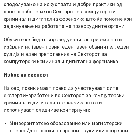
споделување на искуствата и добри практики од
своето работење во Секторот за компјутерски
криминал и дигитална форензика што ќе помогне кон
зајакнување на работата на правосудните органи.
Обуките ќе бидат спроведувани од три експерти
избрани на јавен повик, еден јавен обвинител, еден
судија и еден претставник на Секторот за
компјутерски криминал и дигитална форензика.
Избор на експерт
На овој повик имаат право да учествуваат сите
експерти-вработени во Секторот за компјутерски
криминал и дигитална форензика што ги
исполнуваат следниве критериуми:
Универзитетско образование или магистерски
степен/докторски во правни науки или поврзани