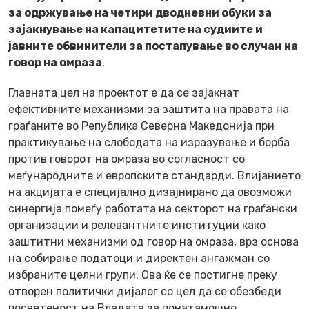
за одржување на четири дводневни обуки за
зајакнување на капацитетите на судиите и
јавните обвинители за постапување во случаи на
говор на омраза
.
Главната цел на проектот е да се зајакнат
ефективните механизми за заштита на правата на
граѓаните во Република Северна Македонија при
практикување на слободата на изразување и борба
против говорот на омраза во согласност со
меѓународните и европските стандарди. Влијанието
на акцијата е специјално дизајнирано да овозможи
синергија помеѓу работата на секторот на граѓански
организации и релевантните институции како
заштитни механизми од говор на омраза, врз основа
на собирање податоци и директен ангажман со
избраните целни групи. Ова ќе се постигне преку
отворен политички дијалог со цел да се обезбеди
посветеност на Владата за понатамошно