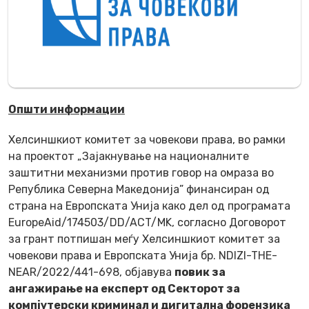
Општи информации
Хелсиншкиот комитет за човекови права, во рамки
на проектот „
Зајакнување на националните
заштитни механизми против говор на омраза во
Република Северна Македонија
” финансиран од
страна на Европската Унија како дел од програмата
EuropeAid/174503/DD/ACT/MK, согласно Договорот
за грант потпишан меѓу Хелсиншкиот комитет за
човекови права и Европската Унија бр. NDIZI-THE-
NEAR/2022/441-698, oбјавува
повик за
ангажирање на експерт од Секторот за
компјутерски криминал и дигитална форензика