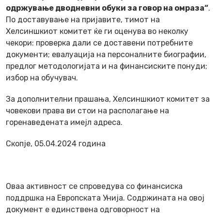
одржување дводневни обуки за говор на омраза“
.
По доставување на пријавите, тимот на
Хелсиншкиот комитет ќе ги оценува во неколку
чекори: проверка дали се доставени потребните
документи; евалуација на персоналните биографии,
предлог методологијата и на финансиските понуди;
избор на обучувач.
За дополнителни прашања, Хелсиншкиот комитет за
човекови права ви стои на располагање на
горенаведената имејл адреса.
Скопје, 05.04.2024 година
Оваа активност се спроведува со финансиска
поддршка на Европската Унија. Содржината на овој
документ е единствена одговорност на