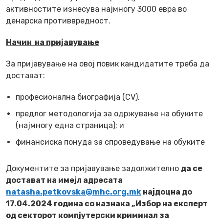
активностите изнесува најмногу 3000 евра во
денарска противвредност.
Начин на пријавување
За пријавување на овој повик кандидатите треба да
достават:
професионална биографија (CV),
предлог методологија за одржување на обуките
(најмногу една страница); и
финансиска понуда за спроведување на обуките
Документите за пријавување задолжително
да се
достават на имејл адресата
natasha.petkovska@mhc.org.mk
најдоцна до
17.04.2024 година со назнака „Избор на експерт
од секторот компјутерски криминал за