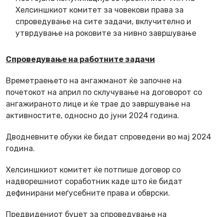
Хелсиншкиот комитет за човекови права за
спроведување на сите задачи, вклучително и
утврдување на роковите за нивно завршување
Спроведување на работните задачи
Времетраењето на ангажманот ќе започне на
почетокот на април по склучување на договорот со
ангажираното лице и ќе трае до завршување на
активностите, односно до јуни 2024 година.
Дводневните обуки ќе бидат спроведени во мај 2024
година.
Хелсиншкиот комитет ќе потпише договор со
надворешниот соработник каде што ќе бидат
дефинирани меѓусебните права и обврски.
Предвидениот буџет за спроведување на