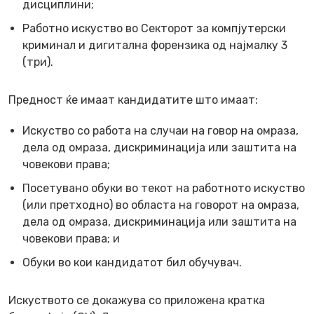
дисциплини;
Работно искуство во Секторот за компјутерски
криминал и дигитална форензика од најмалку 3
(три).
Предност ќе имаат кандидатите што имаат:
Искуство со работа на случаи на говор на омраза,
дела од омраза, дискриминација или заштита на
човекови права;
Посетувано обуки во текот на работното искуство
(или претходно) во областа на говорот на омраза,
дела од омраза, дискриминација или заштита на
човекови права; и
Обуки во кои кандидатот бил обучувач.
Искуството се докажува со приложена кратка