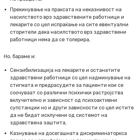
Прекинување на праксата на неказнивост на
насилството врз здравствените работници и
лекарите со цел испраќање на сите евентуални
сторители дека насилството врз здравствени
работници нема да се толерира,
Но, бараме и:
Сензибилизација на лекарите и останатите
здравствени работници со цел надминување на
стигмата и предрасудите за пациенти кои се
соочуваат со различни психички растројства
вклучително и зависност од психоактивни
супстанции но и други зависности со цел истите
да не бидат исклучени од системот на
здравствена заштита,
Казнување на досегашната дискриминаторкса