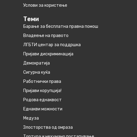
Услови за користење
Теми
Барање за бесплатна правна помош
Владеење на правото
ЛГБТИ центар за поддршка
Пријави дискриминација
Демократија
Сигурна куќа
Работнички права
Пријави корупција!
Родова еднаквост
Eднакви можности
Медуза
Злосторства од омраза
Тортура и нехумано постапување