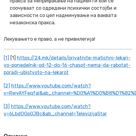
пракса за неприфаќање на пациенти кои се
соочуваат со одредени психички состојби и
зависности со цел надминување на ваквата
незаконска пракса.
Лекувањето е право, а не привилегија!
[1]
[1]
https://24.mk/details/privatnite-matichni-lekari-
vo-ponedelnik-od-12-do-16-chasot-nema-da-rabotat-
poradi-ubistvoto-na-lekarot
[2]
https://www.youtube.com/watch?
v=RwyAYFeqfaI&ab_channel=%D0%A1%D0%B8%D1%
[3]
https://www.youtube.com/watch?
v=6LbdOGp0JBc&ab_channel=TelevizijaStar