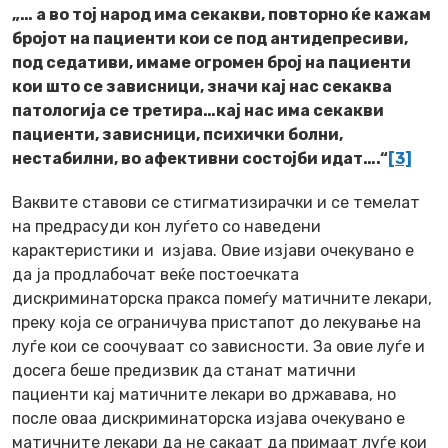
„… а во тој народ има секакви, повторно ќе кажам
бројот на пациенти кои се под антидепресиви,
под седативи, имаме огромен број на пациенти
кои што се зависници, значи кај нас секаква
патологија се третира…кај нас има секакви
пациенти, зависници, психички болни,
нестабилни, во афективни состојби идат….“
[3]
Ваквите ставови се стигматизирачки и се темелат
на предрасуди кон луѓето со наведени
карактеристики и изјава. Овие изјави очекувано е
да ја продлабочат веќе постоечката
дискриминаторска пракса помеѓу матичните лекари,
преку која се ограничува пристапот до лекување на
луѓе кои се соочуваат со зависности. За овие луѓе и
досега беше предизвик да станат матични
пациенти кај матичните лекари во државава, но
после оваа дискриминаторска изјава очекувано е
матичните лекари да не сакаат да примаат луѓе кои