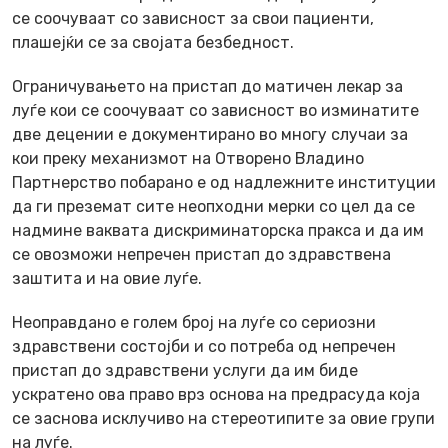
се соочуваат со зависност за свои пациенти,
плашејќи се за својата безбедност.
Ограничувањето на пристап до матичен лекар за
луѓе кои се соочуваат со зависност во изминатите
две децении е документирано во многу случаи за
кои преку механизмот на Отворено Владино
Партнерство побарано е од надлежните институции
да ги преземат сите неопходни мерки со цел да се
надмине ваквата дискриминаторска пракса и да им
се овозможи непречен пристап до здравствена
заштита и на овие луѓе.
Неоправдано е голем број на луѓе со сериозни
здравствени состојби и со потреба од непречен
пристап до здравствени услуги да им биде
ускратено ова право врз основа на предрасуда која
се заснова исклучиво на стереотипите за овие групи
на луѓе.