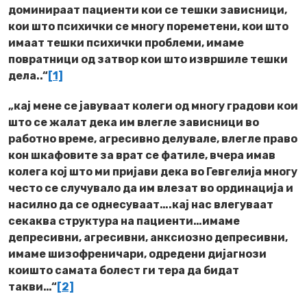
доминираат пациенти кои се тешки зависници,
кои што психички се многу пореметени, кои што
имаат тешки психички проблеми, имаме
повратници од затвор кои што извршиле тешки
дела..“
[1]
„кај мене се јавуваат колеги од многу градови кои
што се жалат дека им влегле зависници во
работно време, агресивно делувале, влегле право
кон шкафовите за врат се фатиле, вчера имав
колега кој што ми пријави дека во Гевгелија многу
често се случувало да им влезат во ординација и
насилно да се однесуваат….кај нас влегуваат
секаква структура на пациенти…имаме
депресивни, агресивни, анксиозно депресивни,
имаме шизофреничари, одредени дијагнози
коишто самата болест ги тера да бидат
такви…“
[2]