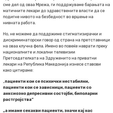
сме дел од оваа Мрежа, ги поддржуваме барањата на
матичните лекари до здравствените власти да се
подигне нивото на безбедност во вршење на
нивната работа.
Но, не можеме да поддржиме стигматизирачки и
дискриминаторски говор од страна на претставници
на оваа клучна фела. Имено во повеќе наврати преку
националните и локални телевизии
Претседателката на Здруженито на приватни
лекари на Република Македонија изнесе ставови
како цитираме:
„
пациенти кои се психички нестабилни,
пациенти кои се зависници, пациенти со
анксиозно депресивни состојби, биполарни
растгројства“
„а имаме секакви пациенти, значи кај нас