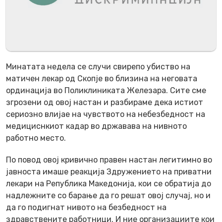
Минатата недела се случи свирепо убиство на
матичен лекар од Скопје во близина на неговата
ординација во Поликлиниката Железара. Сите сме
згрозени од овој настан и разбираме дека истиот
сериозно влијае на чувството на небезбедност на
медициснкиот кадар во државава на нивното
работно место.
По повод овој кривично правен настан легитимно во
јавноста имаше реакција Здружението на приватни
лекари на Република Македонија, кои се обратија до
надлежните со барање да го решат овој случај, но и
да го подигнат нивото на безбедност на
здравствените работници. И ние организациите кои