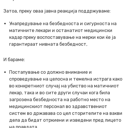
Затоа, преку оваа јавна реакција поддржуваме:
Унапредување на безбедноста и сигурноста на
матичните лекари и останатиот медицински
кадар преку воспоставување на мерки кои ќе ја
гарантираат нивната безбедност,
И бараме:
Постапување со должно внимание и
спроведување на целосна и темелна истрага како
во конкретниот случај на убиство на матичниот
лекар, така и во сите други случаи кога била
загрозена безбедноста на работно место на
медицинскиот персонал во здравствениот
систем во државава со цел сторителите на вакви
дела да бидат отркиени и изведени пред лицето
на правдата,