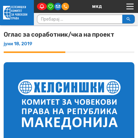
Main Navigation
Skip to content
Пребарувај за:
Оглас за соработник/чка на проект
јуни 18, 2019