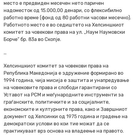
место е предвиден месечен нето паричен
надоместок од 15.000,00 денари, со флексибилно
работно време (фонд од 80 работни часови месечно).
Работното место е во седиштето на Хелсиншкиот
комитет за човекови права на ул. „Наум Наумовски
Борче“ бр. 83а во Скопје.
…
Хелсиншкиот комитет за човекови права на
Република Македонија е здружение формирано во
1994 година, чија мисија е заштита и унапредување
на човековите права и слободи гарантирани со
Уставот на РСМ и меѓународните инструменти за
граѓанските, политичките и за социјалните,
економските и културните права, како и Завршниот
документ од Хелсинки од 1975 година и градење на
демократски услови во кои тие можат да се
практикуваат врз основа на владеење на правото.