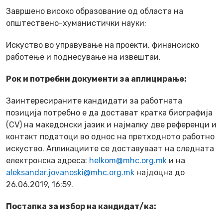
Завршено високo образование од областа на
општествено-хуманистички науки;
Искуство во управување на проекти, финансиско
работење и поднесување на извештаи.
Рок и потребни документи за аплицирање:
Заинтересираните кандидати за работната
позиција потребно е да достават кратка биографија
(CV) на македонски јазик и најмалку две референци и
контакт податоци во однос на претходното работно
искуство. Апликациите се доставуваат на следната
електронска адреса:
helkom@mhc.org.mk
и на
aleksandar.jovanoski@mhc.org.mk
најдоцна до
26.06.2019, 16:59.
Постапка за избор на кандидат/ка: