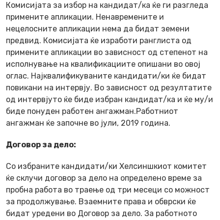
Комисијата за избор на кандидат/ка ќе ги разгледа
примените апликации. Ненавремените и
нецелосните апликации нема да бидат земени
предвид. Комисијата ќе изработи ранглиста од
примените апликации во зависност од степенот на
исполнување на квалификациите опишани во овој
оглас. Најквалификуваните кандидати/ки ќе бидат
повикани на интервју. Во зависност од резултатите
од интервјуто ќе биде избран кандидат/ка и ќе му/и
биде понуден работен ангажман.Работниот
ангажман ќе започне во јули, 2019 година.
Договор за дело:
Со избраните кандидати/ки Хелсиншкиот комитет
ќе склучи договор за дело на определено време за
пробна работа во траење од три месеци со можност
за продолжување. Взаемните права и обврски ќе
бидат уредени во Договор за дело. За работното