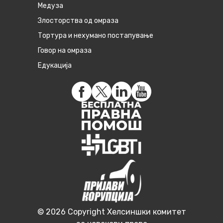
Медуза
Злосторства од омраза
Тортура и нехумано постапување
Говор на омраза
Едукација
© 2026 Copyright Хелсиншки комитет