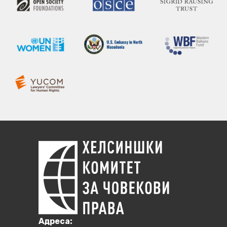
Aдреса: