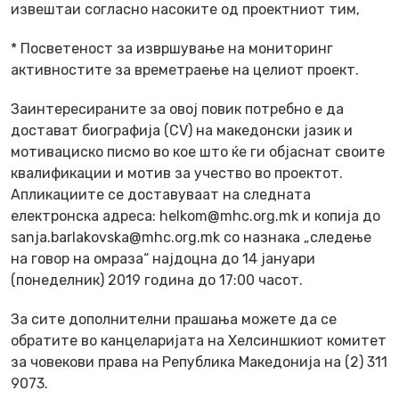
извештаи согласно насоките од проектниот тим,
* Посветеност за извршување на мониторинг
активностите за времетраење на целиот проект.
Заинтересираните за овој повик потребно е да
достават биографија (CV) на македонски јазик и
мотивациско писмо во кое што ќе ги објаснат своите
квалификации и мотив за учество во проектот.
Апликациите се доставуваат на следната
електронска адреса: helkom@mhc.org.mk и копија до
sanja.barlakovska@mhc.org.mk со назнака „следење
на говор на омраза“ најдоцна до 14 јануари
(понеделник) 2019 година до 17:00 часот.
За сите дополнителни прашања можете да се
обратите во канцеларијата на Хелсиншкиот комитет
за човекови права на Република Македонија на (2) 311
9073.