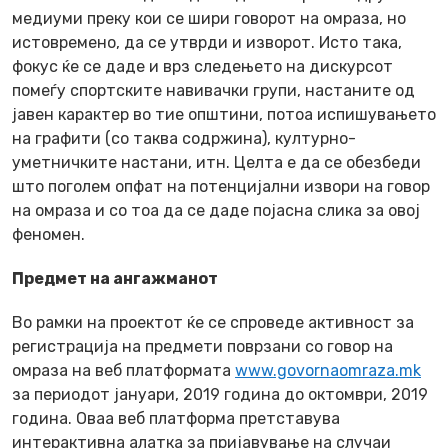
медиуми преку кои се шири говорот на омраза, но
истовремено, да се утврди и изворот. Исто така,
фокус ќе се даде и врз следењето на дискурсот
помеѓу спортските навивачки групи, настаните од
јавен карактер во тие општини, потоа испишувањето
на графити (со таква содржина), културно-
уметничките настани, итн. Целта е да се обезбеди
што поголем опфат на потенцијални извори на говор
на омраза и со тоа да се даде појасна слика за овој
феномен.
Предмет на ангажманот
Во рамки на проектот ќе се спроведе активност за
регистрација на предмети поврзани со говор на
омраза на веб платформата
www.govornaomraza.mk
за периодот јануари, 2019 година до октомври, 2019
година. Оваа веб платформа претставува
интерактивна алатка за пријавување на случаи