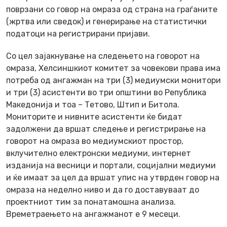
поврзани со говор на омраза од страна на граѓаните
(жртва или сведок) и генерирање на статистички
податоци на регистрирани пријави.
Со цел зајакнување на следењето на говорот на
омраза, Хелсиншкиот комитет за човекови права има
потреба од ангажман на три (3) медиумски монитори
и три (3) асистенти во три општини во Република
Македонија и тоа – Тетово, Штип и Битола.
Мониторите и нивните асистенти ќе бидат
задолжени да вршат следење и регистрирање на
говорот на омраза во медиумскиот простор,
вклучително електронски медиуми, интернет
изданија на весници и портали, социјални медиуми
и ќе имаат за цел да вршат упис на утврден говор на
омраза на неделно ниво и да го доставуваат до
проектниот тим за понатамошна анализа.
Времетраењето на ангажманот е 9 месеци.