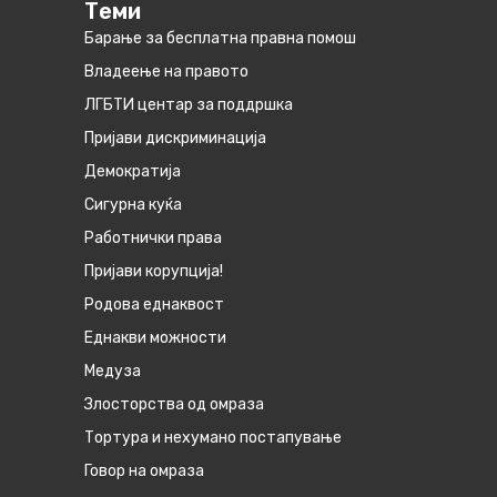
Теми
Барање за бесплатна правна помош
Владеење на правото
ЛГБТИ центар за поддршка
Пријави дискриминација
Демократија
Сигурна куќа
Работнички права
Пријави корупција!
Родова еднаквост
Eднакви можности
Медуза
Злосторства од омраза
Тортура и нехумано постапување
Говор на омраза