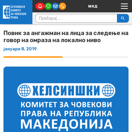
Main Navigation
Skip to content
Пребарувај за:
Повик за ангажман на лица за следење на
говор на омраза на локално ниво
јануари 8, 2019