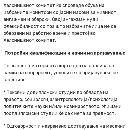
Хелсиншкиот комитет ќе спроведе обука на
избраните монитори со јасни насоки за нивниот
ангажман и обврски. Овој ангажман нуди
флексибилност со тоа што избраните лица не се
обврзани на работно време и престој во
Хелсиншкиот комитет.
Потребни квалификации и начин на пријавување
Со оглед на материјата која е цел на анализа во
рамки на овој проект, условите за пријавување се
следниве:
* Тековни додипломски студии во областа на
правото, социологија/антропологија/психологија,
политичките науки и/или новинарството. Упишани
постдипломски студии ќе се смета за предност,
* Одговорност и навремено доставување на месечни