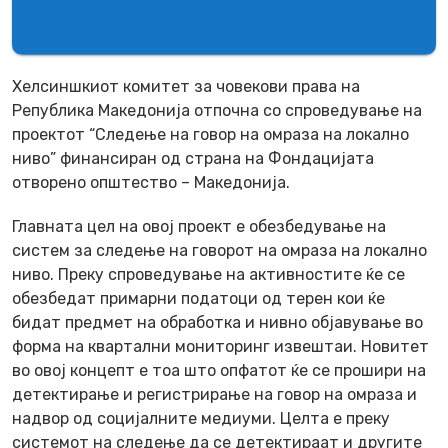
Хелсиншкиот комитет за човекови права на
Република Македонија отпочна со спроведување на
проектот “Следење на говор на омраза на локално
ниво” финансиран од страна на Фондацијата
отворено општество – Македонија.
Главната цел на овој проект е обезбедување на
систем за следење на говорот на омраза на локално
ниво. Преку спроведување на активностите ќе се
обезбедат примарни податоци од терен кои ќе
бидат предмет на обработка и нивно објавување во
форма на квартални мониторинг извештаи. Новитет
во овој концепт е тоа што опфатот ќе се прошири на
детектирање и регистрирање на говор на омраза и
надвор од социјалните медиуми. Целта е преку
системот на следење да се детектираат и другите