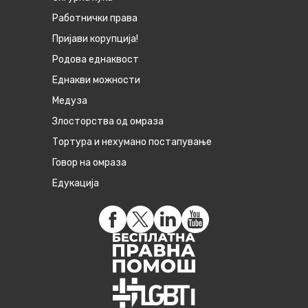
Работнички права
Пријави корупција!
Родова еднаквост
Eднакви можности
Медуза
Злосторства од омраза
Тортура и нехумано постапување
Говор на омраза
Едукација