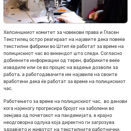
Хелсиншкиот комитет за човекови права и Гласен
Текстилец остро реагираат на најавите дека повеќе
текстилни фабрики во Штип ќе работат за време на
полицискиот час во викендот што следи. Согласно
добиените информации од терен, фабриките веќе
извадиле или се во процес на вадење дозволи за
работа, а работодавачите им најавиле на своите
вработени дека ќе работат за време на полицискиот
час.
Работењето за време на полицискиот час, во денови
кога најмногу прогресира бројот на заболени во
земјава од почетокот на пандемијата, е крајно
неодговорна одлука која директно ги загрозува
здравјето и животот на текстилните работнички.