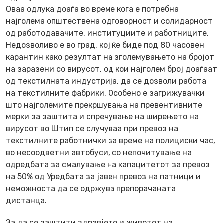
Оваа одлука доаѓа во време кога е потребна
најголема општествена одговорност и солидарност
од работодавачите, институциите и работниците.
Недозволиво е во град, кој ќе биде под 80 часовен
карантин како резултат на зголемувањето на бројот
на заразени со вирусот, од кои најголем број доаѓаат
од текстилната индустрија, да се дозволи работа
на текстилните фабрики. Особено е загрижувачки
што најголемите прекршувања на превентивните
мерки за заштита и спречување на ширењето на
вирусот во Штип се случуваа при превоз на
текстилните работнички за време на полициски час,
во несоодветни автобуси, со непочитување на
одредбата за смалување на капацитетот за превоз
на 50% од Уредбата за јавен превоз на патници и
неможноста да се одржува препорачаната
дистанца.
За да се заштити здравјето и животот на