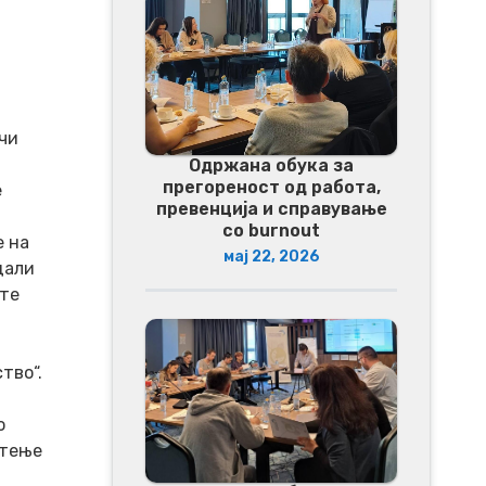
чи
Одржана обука за
прегореност од работа,
е
превенција и справување
со burnout
е на
мај 22, 2026
дали
ите
тво“.
о
стење