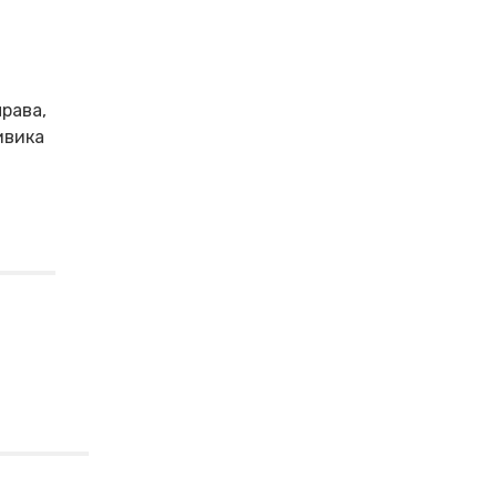
рава,
ивика