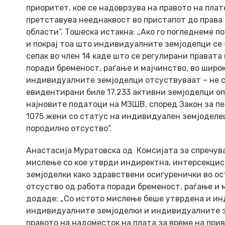
приоритет, кое се надоврзува на правото на пла
претставува нееднаквост во пристапот до права
области“. Тошеска истакна: „Ако го погледнеме п
и покрај тоа што индивидуалните земјоделци се з
сепак во член 14 каде што се регулирани правата
поради бременост, раѓање и мајчинство, во широ
индивидуалните земјоделци отсуствуваат – не с
евидентирани биле 17.233 активни земјоделци о
најновите податоци на МЗШВ, според Закон за п
1075 жени со статус на индивидуален земјоделец
породилно отсуство“.
Анастасија Муратовска
од
Комсијата за спречу
мислење со кое утврди индиректна, интерсекци
земјоделки како здравствени осигуренички во ос
отсуство од работа поради бременост, раѓање и 
додаде: „Со истото мислење беше утврдена и ин
индивидуалните земјоделки и индивидуалните з
правото на надоместок на плата за време на при