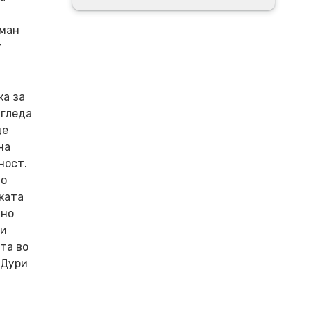
тман
т
ка за
 гледа
де
на
ност.
то
ката
вно
ли
та во
 Дури