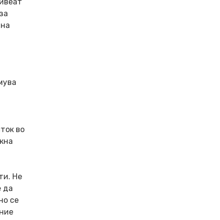
живеат
за
 на
мува
ток во
акна
ти. Не
е да
но се
оние