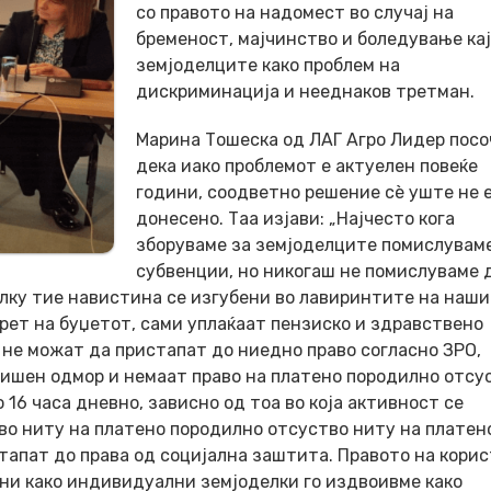
со правото на надомест во случај на
бременост, мајчинство и боледување кај
земјоделците како проблем на
дискриминација и нееднаков третман.
Марина Тошеска
од
ЛАГ Агро Лидер
посо
дека иако проблемот е актуелен повеќе
години, соодветно решение сѐ уште не 
донесено. Таа изјави: „Најчесто кога
зборуваме за земјоделците помислувам
субвенции, но никогаш не помислуваме 
олку тие навистина се изгубени во лавиринтите на наш
ерет на буџетот, сами уплаќаат пензиско и здравствено
а не можат да пристапат до ниедно право согласно ЗРО,
ишен одмор и немаат право на платено породилно отсус
 16 часа дневно, зависно од тоа во која активност се
во ниту на платено породилно отсуство ниту на платен
стапат до права од социјална заштита. Правото на кори
ни како индивидуални земјоделки го издвоивме како