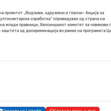
а проектот „Видливи, здружени и гласни- Акција за
мултисекторска соработка“ спроведуван од страна на
а млади правници, Хелсиншкиот комитет за човекови п
и заштита од дискриминација во рамки на програмата Ц
Сподели на LinkedIn
Сподели преку e-mail