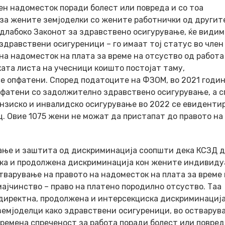
тен надоместок поради болест или повреда и со тоа
 за жените земјоделки со жените работнички од другит
одлабоко Законот за здравствено осигурување, ќе видим
дравствени осигуреници – го имаат тој статус во член 
 на надоместок на плата за време на отсуство од работа
ката листа на учесници коишто постојат таму,
е опфатени. Според податоците на ФЗОМ, во 2021 годин
пфатени со задолжително здравствено осигурување, а 
ензиско и инвалидско осигурување во 2022 се евиденти
. Овие 1075 жени не можат да пристапат до правото на
вање и заштита од дискриминација
соопшти дека КСЗД д
ска и продолжена дискриминација кон жените индивид
тварување на правото на надоместок на плата за време 
мајчинство – право на платено породилно отсуство. Таа
директна, продолжена и интерсекциска дискриминација
емјоделци како здравствени осигуреници, во остварув
времена спреченост за работа поради болест или повред