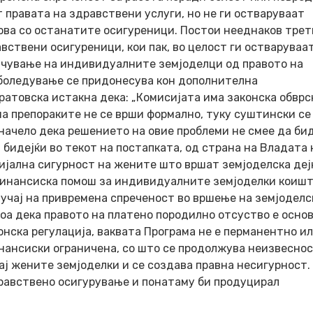
 правата на здравствени услуги, но не ги остваруваат
ова со останатите осигуреници. Постои нееднаков тре
ствени осигуреници, кои пак, во целост ги остваруваа
учување на индивидуалните земјоделци од правото на
 боледување се придонесува кон дополнителна
уратовска истакна дека: „Комисијата има законска обврс
а препораките не се врши формално, туку суштински се
начело дека решението на овие проблеми не смее да би
 бидејќи во текот на постапката, од страна на Владата 
ијална сигурност на жените што вршат земјоделска деј
 финансиска помош за индивидуалните земјоделки коиш
учај на привремена спреченост во вршење на земјоделс
тоа дека правото на платено породилно отсуство е осно
онска регулација, ваквата Програма не е перманентно и
нансиски ограничена, со што се продолжува неизвеснос
ј жените земјоделки и се создава правна несигурност.
дравствено осигурување и понатаму би продуцирал