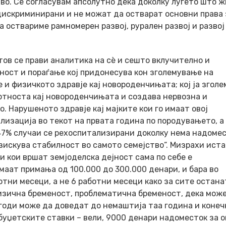
во. Се согласувам апсолутно дека доколку луѓето што 
дискриминирани и не можат да остварат основни права 
 оствариме рамномерен развој, рурален развој и развој
тов се прави аналитика на сѐ и сешто вклучително и
ност и пораѓање кој придонесува кон зголемување на
 и физичкото здравје кај новороденчињата; кој ја зголе
ртноста кај новороденчињата и создава нервозна и
 Нарушеното здравје кај мајките кои го имаат овој
лизација во текот на првата година по породувањето, а
47% случаи се рехоспитализирани доколку нема надомес
зискува стабилност во самото семејство“. Мизрахи ист
и кои вршат земјоделска дејност сама по себе е
маат примања од 100.000 до 300.000 денари, и бара во
тни месеци, а не 6 работни месеци како за сите остана
ризична бременост, проблематична бременост, дека мож
годи може да доведат до немаштија таа година и конеч
 буџетските ставки – вели, 9000 денари надоместок за 