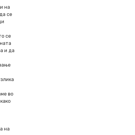
и на
да се
ди
то се
лната
а и да
ување
азлика
аме во
 како
а на