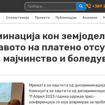
Main Navigati
Пребарувај за:
+389 2
и
Соопштенија
Проекти
Публикации
Анализи
инација кон земјодел
авото на платено отс
, мајчинство и болед
Мрежата за заштита од дискриминација
Комсијата за заштита од дискриминаци
11 Aприл 2023 година одржаа прес-
конференција со која алармираа за проб