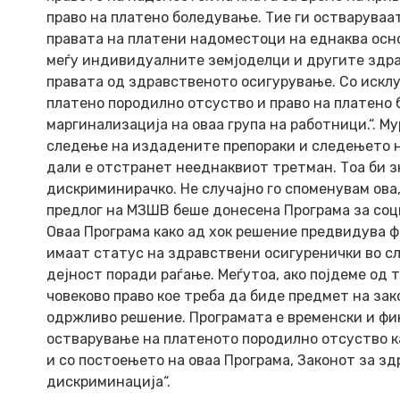
право на платено боледување. Тие ги остваруваат
правата на платени надоместоци на еднаква осн
меѓу индивидуалните земјоделци и другите здрав
правата од здравственото осигурување. Со искл
платено породилно отсуство и право на платено
маргинализација на оваа група на работници.“. М
следење на издадените препораки и следењето н
дали е отстранет нееднаквиот третман. Тоа би з
дискриминирачко. Не случајно го споменувам ова,
предлог на МЗШВ беше донесена Програма за соц
Оваа Програма како ад хок решение предвидува
имаат статус на здравствени осигуренички во сл
дејност поради раѓање. Меѓутоа, ако појдеме од 
човеково право кое треба да биде предмет на зак
одржливо решение. Програмата е временски и фи
остварување на платеното породилно отсуство ка
и со постоењето на оваа Програма, Законот за з
дискриминација“.