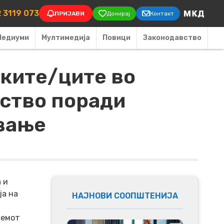
on
 3119 073
ПРИЈАВИ
Донирај
Контакт
Медиуми
Мултимедија
Повици
Законодавство
ките/ците во
уство поради
ување
 и
ја на
НАЈНОВИ СООПШТЕНИЈА
лемот