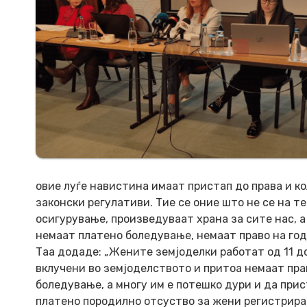
овие луѓе навистина имаат пристап до права и к
законски регулативи. Тие се оние што не се на т
осигурување, произведуваат храна за сите нас, 
немаат платено боледување, немаат право на год
Таа додаде: „Жените земјоделки работат од 11 до
вклучени во земјоделството и притоа немаат пра
боледување, а многу им е потешко дури и да при
платено породилно отсуство за жени регистрира