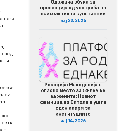
Одржана обука за
превенција од употреба на
е
психоактивни супстанции
е дека
мај 22, 2026
5,
а,
според
рани
Реакција: Македонија е
онесе
опасно место за живеење
уални
за жените: Новиот
на
фемицид во Битола е уште
еден аларм за
институциите
 кон
мај 14, 2026
ање на
а –