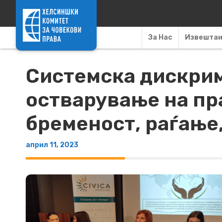
Skip to content
За Нас
Извешта
Системска дискрим
остварување на пр
бременост, раѓање
април 11, 2023