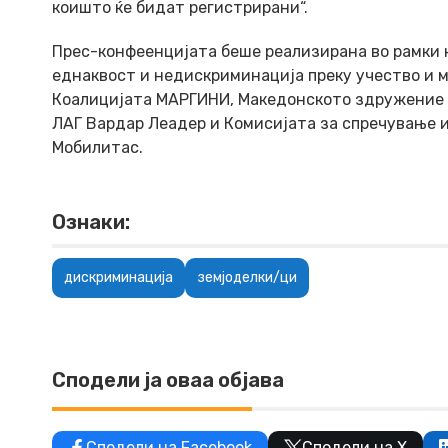
коишто ќе бидат регистрирани“.
Прес-конфеенцијата беше реализирана во рамки н
еднаквост и недискриминација преку учество и 
Коалицијата МАРГИНИ, Македонското здружение н
ЛАГ Вардар Леадер и Комисијата за спречување 
Мобилитас.
Ознаки:
дискриминација
земјоделки/ци
Сподели ја оваа објава
Сподели на Facebook
Сподели на X