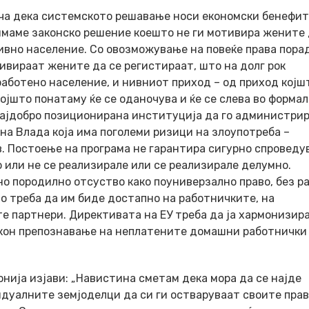
ча дека системското решавање носи економски бенефит
имаме законско решение коешто не ги мотивира жените 
ивно население. Со овозможување на повеќе права пора
ивираат жените да се регистираат, што на долг рок
аботено население, и нивниот приход – од приход којш
ојшто понатаму ќе се оданочува и ќе се слева во форма
најдобро позиционирана институција да го администрир
 на Влада која има поголеми ризици на злоупотреба –
. Постоење на програма не гарантира сигурно спровед
о или не се реализирале или се реализирале делумно.
о породилно отсуство како поуниверзално право, без р
аво треба да им биде достапно на работничките, на
е партнери. Директивата на ЕУ треба да ја хармонизир
 кон препознавање на неплатените домашни работнички
онија
изјави: „Навистина сметам дека мора да се најде
дуалните земјоделци да си ги остваруваат своите прав