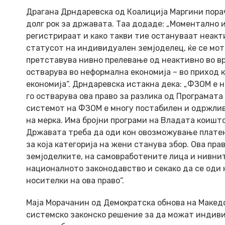
Драгана Дрндаревска
од
Коалиција Маргини
пора
долг рок за државата. Таа додаде: „Моментално 
регистрираат и како такви тие остануваат неакт
статусот на индивидуален земјоделец, ќе се мот
претставува нивно прелевање од неактивно во вр
остварува во неформална економија – во приход к
економија“. Дрндаревска истакна дека: „ФЗОМ е 
го остварува ова право за разлика од Програмата
системот на ФЗОМ е многу постабилен и одржлив
на мерка. Има бројни програми на Владата коишт
Државата треба да оди кон овозможување платен
за која категорија на жени станува збор. Ова пр
земјоделките, на самовработените лица и нивнит
националното законодавство и секако да се оди
носителки на ова право“.
Маја Морачанин
од
Демократска обнова на Макед
системско законско решение за да можат индиви