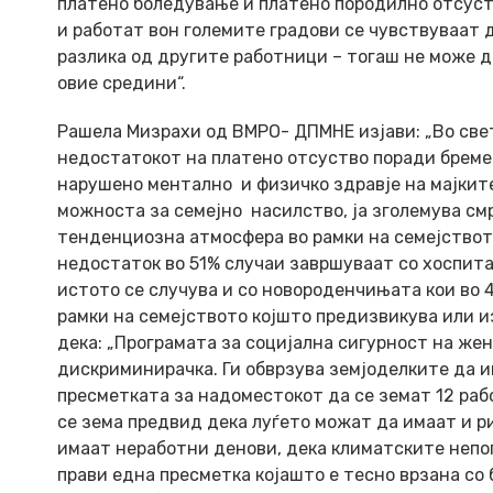
платено боледување и платено породилно отсуст
и работат вон големите градови се чувствуваат 
разлика од другите работници – тогаш не може да
овие средини“.
Рашела Мизрахи
од
ВМРО- ДПМНЕ
изјави: „Во све
недостатокот на платено отсуство поради бреме
нарушено ментално и физичко здравје на мајките
можноста за семејно насилство, ја зголемува см
тенденциозна атмосфера во рамки на семејството.
недостаток во 51% случаи завршуваат со хоспита
истото се случува и со новороденчињата кои во 
рамки на семејството којшто предизвикува или и
дека: „Програмата за социјална сигурност на жен
дискриминирачка. Ги обврзува земјоделките да и
пресметката за надоместокот да се земат 12 рабо
се зема предвид дека луѓето можат да имаат и 
имаат неработни денови, дека климатските непо
прави една пресметка којашто е тесно врзана со