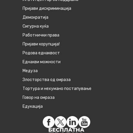
Пријави дискриминација
Демократија
Сигурна куќа
Работнички права
Пријави корупција!
Родова еднаквост
Eднакви можности
Медуза
Злосторства од омраза
Тортура и нехумано постапување
Говор на омраза
Едукација