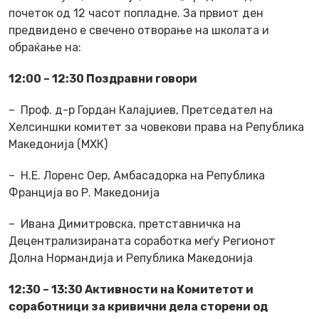
почеток од 12 часот попладне. За првиот ден
предвидено е свечено отворање на школата и
обраќање на:
1
2
:00 – 1
2
:30 Поздравни говори
– Проф. д-р Гордан Калајџиев, Претседател на
Хелсиншки комитет за човекови права на Република
Македонија (МХК)
– Н.Е. Лоренс Оер, Амбасадорка на Република
Франција во Р. Македонија
– Ивана Димитровска, претставничка на
Децентрализираната соработка меѓу Регионот
Долна Нормандија и Република Македонија
1
2
:30 – 1
3
:30 Активности на Комитетот и
соработници за кривични дела сторени од