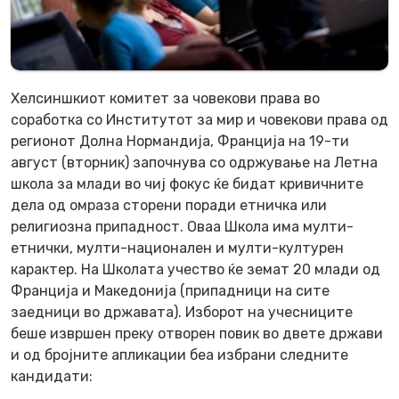
Хелсиншкиот комитет за човекови права во
соработка со Институтот за мир и човекови права од
регионот Долна Нормандија, Франција на 19-ти
август (вторник) започнува со одржување на Летна
школа за млади во чиј фокус ќе бидат кривичните
дела од омраза сторени поради етничка или
религиозна припадност. Оваа Школа има мулти-
етнички, мулти-национален и мулти-културен
карактер. На Школата учество ќе земат 20 млади од
Франција и Македонија (припадници на сите
заедници во државата). Изборот на учесниците
беше извршен преку отворен повик во двете држави
и од бројните апликации беа избрани следните
кандидати: