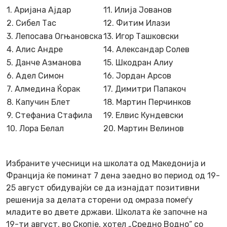
1. Аријана Ајдар
11. Илија Јованов
2. Сибел Тас
12. Фитим Илази
3. Лепосава Огњановска
13. Игор Ташковски
4. Алис Андре
14. Александар Солев
5. Данче Азманова
15. Шкодран Алиу
6. Адел Симон
16. Јордан Арсов
7. Алмедина Ќорак
17. Димитри Папакоч
8. Капучин Блет
18. Мартин Перчинков
9. Стефаниа Стафила
19. Елвис Кундевски
10. Лора Белал
20. Мартин Велинов
Избраните учесници на школата од Македонија и
Франција ќе поминат 7 дена заедно во период од 19-
25 август обидувајќи се да изнајдат позитивни
решенија за делата сторени од омраза помеѓу
младите во двете држави. Школата ќе започне на
19-ти август, во Скопје, хотел „Средно Водно“ со