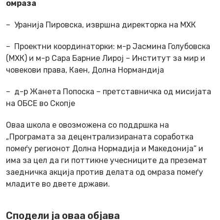
омраза
– Уранија Пировска, извршна директорка на МХК
– Проектни координаторки: м-р Јасмина Голубовска
(МХК) и м-р Сара Барние Лирој – Институт за мир и
човекови права, Каен, Долна Нормандија
– д-р Жанета Попоска – претставничка од мисијата
на ОБСЕ во Скопје
Оваа школа е овозможена со поддршка на
„Програмата за децентрализираната соработка
помеѓу регионот Долна Нормадија и Македонија“ и
има за цел да ги поттикне учесниците да преземат
заедничка акција против делата од омраза помеѓу
младите во двете држави.
Сподели ја оваа објава