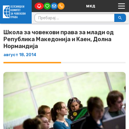
Main Navigation
Skip to content
Пребарувај за:
Школа за човекови права за млади од
Република Македонија и Каен, Долна
Нормандија
август 18, 2014