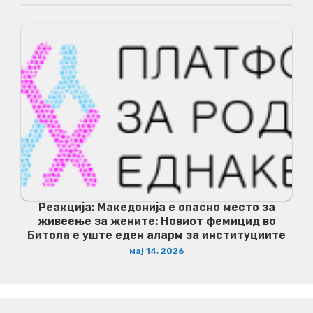
Реакција: Македонија е опасно место за
живеење за жените: Новиот фемицид во
Битола е уште еден аларм за институциите
мај 14, 2026