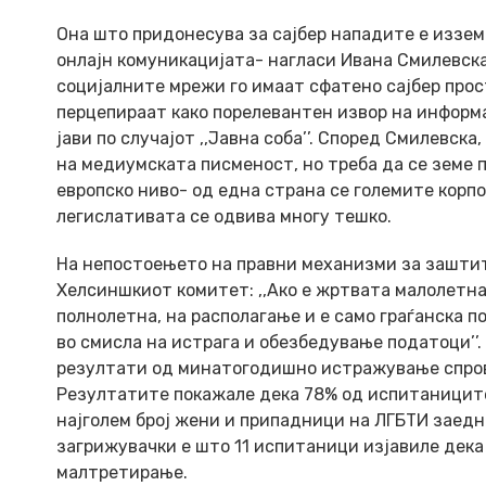
Она што придонесува за сајбер нападите е иззе
онлајн комуникацијата- нагласи Ивана Смилевск
социјалните мрежи го имаат сфатено сајбер прост
перцепираат како порелевантен извор на информ
јави по случајот ,,Јавна соба’’. Според Смилевск
на медиумската писменост, но треба да се земе 
европско ниво- од една страна се големите корпо
легислативата се одвива многу тешко.
На непостоењето на правни механизми за заштит
Хелсиншкиот комитет: ,,Ако е жртвата малолетна 
полнолетна, на располагање и е само граѓанска 
во смисла на истрага и обезбедување податоци’’.
резултати од минатогодишно истражување спров
Резултатите покажале дека 78% од испитаниците 
најголем број жени и припадници на ЛГБТИ заедн
загрижувачки е што 11 испитаници изјавиле дека
малтретирање.