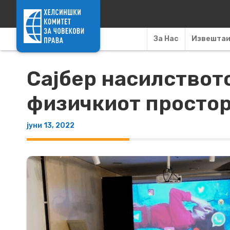
Skip to content
За Нас
Извешта
Сајбер насилствот
физичкиот просто
јуни 13, 2022