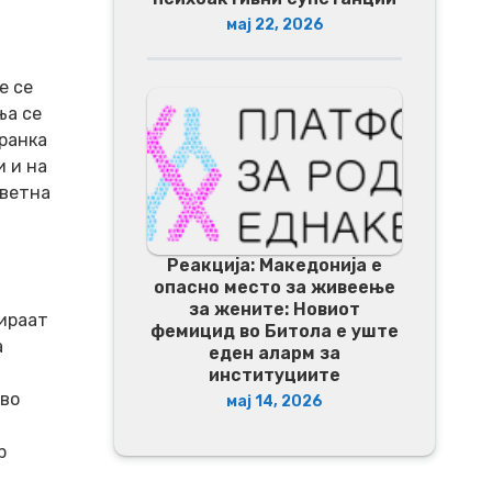
мај 22, 2026
е се
ња се
гранка
и и на
дветна
Реакција: Македонија е
опасно место за живеење
за жените: Новиот
вираат
фемицид во Битола е уште
а
еден аларм за
институциите
 во
мај 14, 2026
р