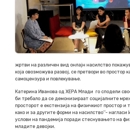
жртви на различен вид онлајн насилство покажу
која овозможува развој, се претвори во простор 
самоцензура и повлекување.
Катерина Иванова од ХЕРА Млади го сподели свое
би требало да се демонизираат социјалните мрежи
просторот е екстензија на физичкиот простор и т
како и за другите форми на насилство’’- нагласи
услови на пандемија поради стеснувањето на физи
младите девојки.