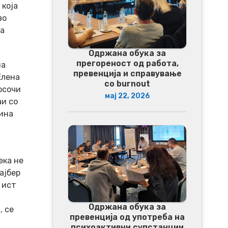
 која
во
за
Одржана обука за
прегореност од работа,
ма
превенција и справување
Елена
со burnout
осочи
мај 22, 2026
аи со
ина
ека не
ајбер
 ист
Одржана обука за
, се
превенција од употреба на
психоактивни супстанции