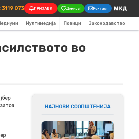
on
 3119 073
ПРИЈАВИ
Донирај
Контакт
Медиуми
Мултимедија
Повици
Законодавство
асилството во
ајбер
 затоа
НАЈНОВИ СООПШТЕНИЈА
бер