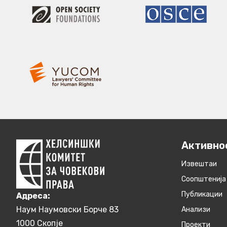
Активно
Извештаи
Соопштенија
Публикации
Aдреса:
Наум Наумовски Борче 83
Анализи
1000 Скопје
Проекти