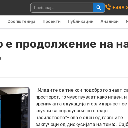
Main Navigati
Пребарувај за:
+389 2
и
Соопштенија
Проекти
Публикации
Анализи
о e продолжение на н
р
,,Младите се тие кои подобро го знаат с
просторот, го чувствуваат како нивен, и
врсничката едукација и солидарност се
клучни за справување со онлајн
насилството’’- ова е еден од главните
заклучоци од дискусијата на тема
:
,,Сај