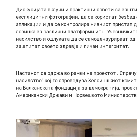
Дискусијата вклучи и практични совети за заштит
експлицитни фотографии, да се користат безбедн
апликации и да се контролира нивниот пристап до
лозинка за различни платформи итн. Учесничките 
насилство и одлуката да се самоцензурираат од 
заштитат своето здравје и личен интегритет.
Настанот се одржа во рамки на проектот ,,Спреч
насилство” кој го спроведува Хелсиншкиот комит
на Балканската фондација за демократија, прое
Американски Држави и Норвешкото Министерство