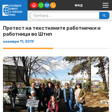
Main Navigation
Skip to content
Пребарувај за:
Протест на текстилните работнички и
работници во Штип
ноември 11, 2019