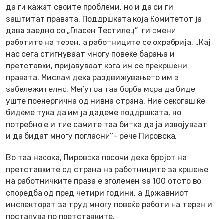
да ги кажат своите проблеми, но и да си ги
заштитат правата. Поддршката која Комитетот ја
дава заедно со „Гласен Тестилец” ги смени
работите на терен, а работниците се охрабрија. ,,Кај
нас сега стигнуваат многу повеќе барања и
претставки, пријавуваат кога им се прекршени
правата. Мислам дека раздвижувањето им е
забележително. Меѓутоа таа борба мора да биде
уште поенергична од нивна страна. Ние секогаш ќе
бидеме тука да им ја дадеме поддршката, но
потребно е и тие самите таа битка да ја извојуваат
и да бидат многу погласни’’- рече Пировска.
Во таа насока, Пировска посочи дека бројот на
претставките од страна на работниците за кршење
на работничките права е зголемен за 100 отсто во
споредба од пред четири години, а Државниот
инспекторат за труд многу повеќе работи на терен и
постапува по претставките.