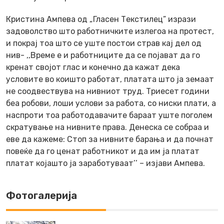
Кристина Ампева од „Гласен Текстилец” изрази
задоволство што работничките излегоа на протест,
и покрај тоа што се уште постои страв кај дел од
нив- ,,Време е и работниците да се појават да го
кренат својот глас и конечно да кажат дека
условите во коишто работат, платата што ја земаат
не соодвествува на нивниот труд. Триесет години
беа робови, лоши услови за работа, со ниски плати, а
наспроти тоа работодавачите бараат уште поголем
скратување на нивните права. Денеска се собраа и
еве да кажеме: Стоп за нивните барања и да почнат
повеќе да го ценат работникот и да им ја платат
платат којашто ја заработуваат’’ – изјави Ампева.
Фотогалерија