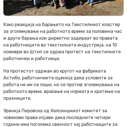
Како реакција на барањето на Текстилниот кластер
за зголемување на работното време за половина час
и други барања кои директно задираат во правата
на работниците во текстилната индустрија, на 10
ноември во Штип се одржа протест на текстилните
работнички и работници.
На протестот одржан во кругот на фабриката
Астибо, работничките оценија дека условите за
работа не им се лоши, но се против зголемување на
работното време, враќање на нормата и кратење на
празниците.
Уранија Пировска од Хелсиншкиот комитет за
човекови права изјави дека последните четири
години има поголема свесност кај работниците за