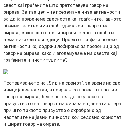
свест кај граѓаните што претставува говор на
омраза. За таа цел ние преземаме низа активности
за да ја покренеме свесноста кај граѓаните, јавното
обвинителство има слаб одзив кон говорот на
омраза, законското дефинирање е доста слабо и
нема никакви последици. Проектот опфаќа повеќе
активности кој содржи лобирање за превенција од
говор на омраза, како и зголемување на свеста кај
граѓаните и институциите“.
Поставувањето на „Ѕид на срамот“, за време на овој
иницијален настан, а поврзан со проектот против
говор на омраза, беше со цел да се укаже на
присуството на говорот на омраза во јавната сфера,
при што таквото присуство е охрабрено од
настапите на јавни личности кои редовно користат
и шират говор на омраза.