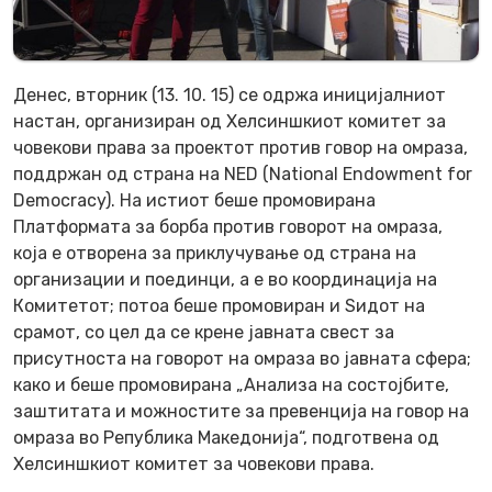
Денес, вторник (13. 10. 15) се одржа иницијалниот
настан, организиран од Хелсиншкиот комитет за
човекови права за проектот против говор на омраза,
поддржан од страна на NED (National Endowment for
Democracy). На истиот беше промовирана
Платформата за борба против говорот на омраза,
која е отворена за приклучување од страна на
организации и поединци, а е во координација на
Комитетот; потоа беше промовиран и Ѕидот на
срамот, со цел да се крене јавната свест за
присутноста на говорот на омраза во јавната сфера;
како и беше промовирана „Анализа на состојбите,
заштитата и можностите за превенција на говор на
омраза во Република Македонија“, подготвена од
Хелсиншкиот комитет за човекови права.