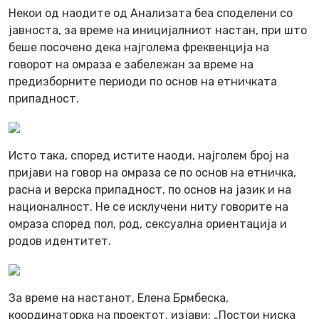
Некои од наодите од Анализата беа споделени со
јавноста, за време на иницијалниот настан, при што
беше посочено дека најголема фреквенција на
говорот на омраза е забележан за време на
предизборните периоди по основ на етничката
припадност.
Исто така, според истите наоди, најголем број на
пријави на говор на омраза се по основ на етничка,
расна и верска припадност, по основ на јазик и на
националност. Не се исклучени ниту говорите на
омраза според пол, род, сексуална ориентација и
родов идентитет.
За време на настанот, Елена Брмбеска,
координаторка на проектот, изјави: „Постои ниска