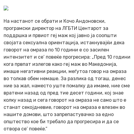
На настанот се обрати и Кочо Андоновски,
програмски директор на ЛГБТИ Центарот за
поддршка и првиот геј маж кој јавно ја соопшти
својата сексуална ориентација, истакнувајќи дека
говорот на омраза по 10 години е со засилен
интензитет и се’ повеќе прогресира: „Пред 10 години
кога првпат излегов како геј маж во Македонија,
имаше негативни реакции, меѓутоа говор на омраза
во толкав обем немаше. За разлика од тогаш, денес
ние за жал, наместо уште помалку да имаме, ние сме
вратени назад од пред тие десет години, кој знае
колку назад и сега говорот на омраза не само што е
станат секојдневие, говорот на омраза е влезен во
нашите домови, што запрепастувачко за едно
општество кое би требало да прогресира и да се
отвора се’ повеќе.“