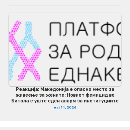
Реакција: Македонија е опасно место за
живеење за жените: Новиот фемицид во
Битола е уште еден аларм за институциите
мај 14, 2026