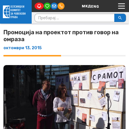
Main Navigation
Skip to content
Пребарувај за:
Промоција на проектот против говор на
омраза
октомври 13, 2015