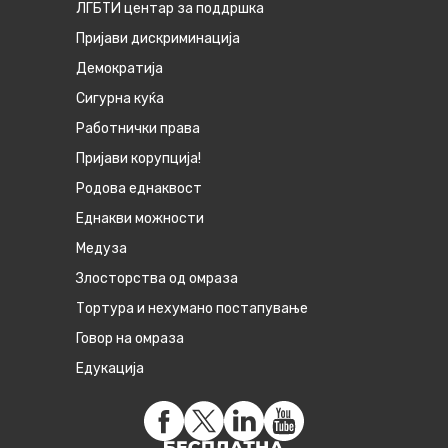
ЛГБТИ центар за поддршка
Пријави дискриминација
Демократија
Сигурна куќа
Работнички права
Пријави корупција!
Родова еднаквост
Eднакви можности
Медуза
Злосторства од омраза
Тортура и нехумано постапување
Говор на омраза
Едукација