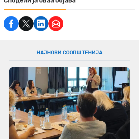
Сподели ја оваа објава
НАЈНОВИ СООПШТЕНИЈА