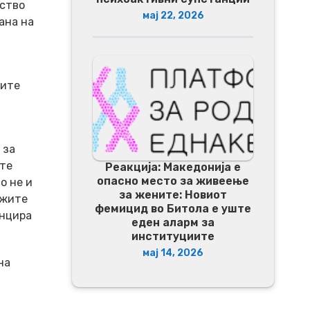
уство
мај 22, 2026
ана на
а
тите
 за
ите
Реакција: Македонија е
опасно место за живеење
о не и
за жените: Новиот
ажите
фемицид во Битола е уште
енцира
еден аларм за
институциите
мај 14, 2026
на