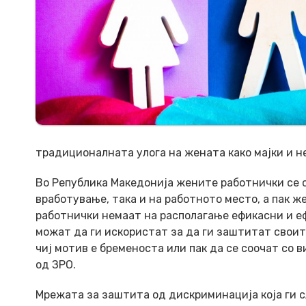
традиционалната улога на жената како мајки и н
Во Република Македонија жените работнички се 
вработување, така и на работното место, а пак 
работнички немаат на располагање ефикасни и е
можат да ги искористат за да ги заштитат своит
чиј мотив е бременоста или пак да се соочат со
од ЗРО.
Мрежата за заштита од дискриминација која ги с