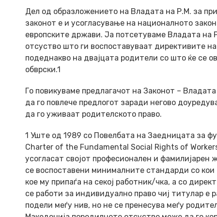
Дел од образложението на Владата на Р.М. за п
законот е и усогласување на националното закон
европските држави. Ја потсетуваме Владата на 
отсуство што ги воспоставуваат директивите на
подеднакво на двајцата родители со што ќе се 
обврски.1
Гo повикуваме предлагачот на Законот – Владата
да го повлече предлогот заради негово доуреду
да го уживаат родителското право.
1 Уште од 1989 со Повелбата на Заедницата за 
Charter of the Fundamental Social Rights of Work
усогласат својот професионален и фамилијарен ж
се воспоставени минималните стандарди со кои 
кое му припаѓа на секој работник/чка, а со дирек
се работи за индивидуално право чиј титулар е 
подели меѓу нив, но не се пренесува меѓу родит
Македонија породилното отсуство може да го кор