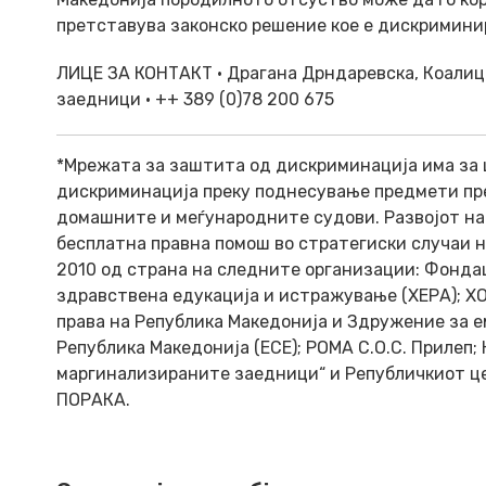
претставува законско решение кое е дискриминир
ЛИЦЕ ЗА КОНТАКТ • Драгана Дрндаревска, Коалиц
заедници • ++ 389 (0)78 200 675
*Мрежата за заштита од дискриминација има за 
дискриминација преку поднесување предмети пр
домашните и меѓународните судови. Развојот на
бесплатна правна помош во стратегиски случаи 
2010 од страна на следните организации: Фондац
здравствена едукација и истражување (ХЕРА); Х
права на Република Македонија и Здружение за 
Република Македонија (ЕСЕ); РОМА С.О.С. Прилеп;
маргинализираните заедници“ и Републичкиот це
ПОРАКА.