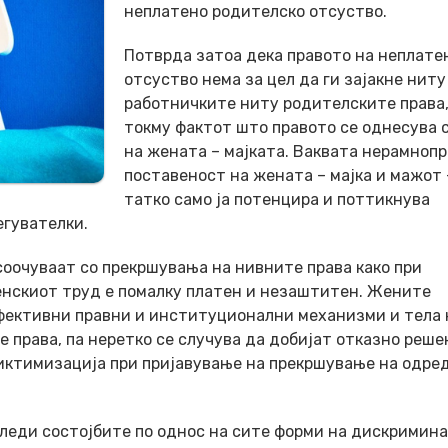
неплатено родителско отсуство.
Потврда затоа дека правото на неплате
отсуство нема за цел да ги зајакне ниту
работничките ниту родителските права,
токму фактот што правото се однесува 
на жената – мајката. Ваквата нерамноп
поставеност на жената – мајка и мажот 
татко само ја потенцира и поттикнува
егувателки.
соочуваат со прекршувања на нивните права како при
женскиот труд е помалку платен и незаштитен. Жените
фективни правни и институционални механизми и тела 
е права, па неретко се случува да добијат отказно реше
 виктимизација при пријавување на прекршување на одре
леди состојбите по однос на сите форми на дискримина