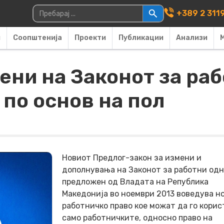
Main Navigati
Пребарувај за:
+389 2 311
и
Соопштенија
Проекти
Публикации
Анализи
ни на Законот за раб
по основ на пол
Новиот Предлог-закон за измени и
дополнувања на Законот за работни од
предложен од Владата на Република
Македонија во ноември 2013 воведува н
работничко право кое можат да го корис
само работничките, односно право на