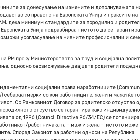
ричините за донесување на измените и дополнувањата н
одавство со правото на Европската Унија и праксите на
Р.М. дека минимум стандардите за породилно и родител
 Европската Унија подразбираат истото да се гарантира
овозможи усогласување на нивните професионални и сем
 на РМ преку Министерството за труд и социјална полит
вање, односно овозможување двајцата родители подедн
фундаментални социјални права наработниците (Commun
ers) себараатмерки со кои работниците, жени и мажи ќе го
ивот. Со Рамковниот Договор за родителско отсуство о
породилното отсуство се гарантира како индивидуално
тивата од 1996 (Council Directive 96/34/EC) се потенцира
работникот/работничаката – маж и жена -, истото може 
елите. Според Законот за работни односи на Република
исти таткото само доколку мајката не го искористи, шт