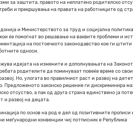
зми за заштита, правото на неплатено родителско отс
треби и прекршувања на правата на работниците од стр
едонија и Министерството за труд и социјална политик
кои ќе помогнат во решавање на ваквите проблеми и ис
ементација на постоечкото законодавство кое ги штити
ботните односи.
жува идејата на измените и дополнувањата на Законот
требата родителите да поминуваат повеќе време со сво
азвој. Но, улогата во правилниот раст и развој на детет
ото. Предложеното законско решение ги дискриминира м
ско отсуство, а пак од друга страна единствено ја пот
т и развој на децата.
нација по основ на род е дел од позитивните прописи 
јни меѓународни конвенции чиј потписник е Република