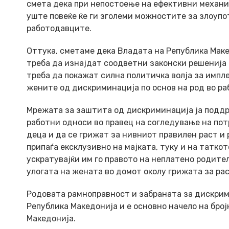
смета дека при непостоење на ефективни механи
уште повеќе ќе ги зголеми можностите за злоупо
работодавците.
Оттука, сметаме дека Владата на Република Мак
треба да изнајдат соодветни законски решенија 
треба да покажат силна политичка волја за импл
жените од дискриминација по основ на род во ра
Мрежата за заштита од дискриминација ја поддр
работни односи во правец на согледување на по
деца и да се грижат за нивниот правилен раст и р
припаѓа ексклузивно на мајката, туку и на татк
ускратувајќи им го правото на неплатено родител
улогата на жената во домот околу грижата за рас
Родовата рамноправност и забраната за дискрими
Република Македонија и е основно начело на бро
Македонија.