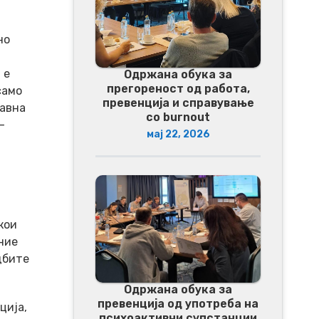
но
 е
Одржана обука за
прегореност од работа,
само
превенција и справување
равна
со burnout
–
мај 22, 2026
кои
ние
дбите
Одржана обука за
превенција од употреба на
ција,
психоактивни супстанции