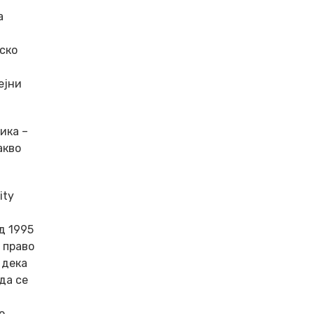
а
ско
ејни
ика –
акво
ity
д 1995
 право
 дека
да се
о