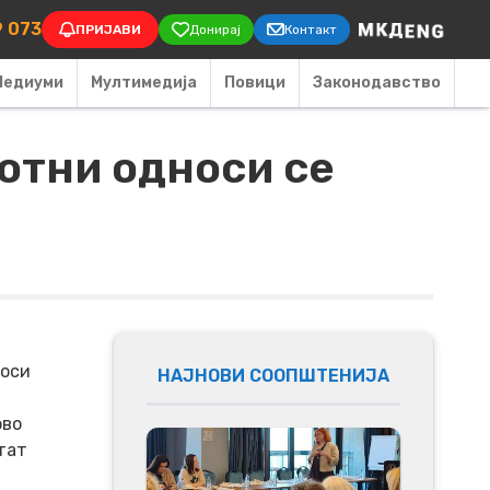
on
9 073
ПРИЈАВИ
Донирај
Контакт
Медиуми
Мултимедија
Повици
Законодавство
отни односи се
носи
НАЈНОВИ СООПШТЕНИЈА
ово
тат