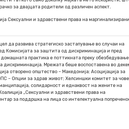
ачко за двајцата родители од различен аспект.
ија Сексуални и здравствени права на маргинализиран
цел да развива стратегиско застапување во случаи на
ед Комисијата за заштита од дискриминација и пред
 домашната практика е поттикната преку обезбедување
на дискриминација. Мрежата беше воспоставена во дек
ија отворено општество – Македонија; Асоцијација за
ОПС – Опции за здрав живот; Хелсиншки комитет за чов
еманципација, солидарност и еднаквост на жените на
 Коалиција „Сексуални и здравствени права на
нтар за поддршка на лица со интелектуална попречено