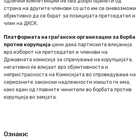
одлични компетенции не беа добро оценети од
страна на другите членови со што им се оневозможи
објективно да се борат за позицијата претседател и
член на ДКСК.
Платформата на граѓански организации за борба
против корупција
цени дека партиските влијанија
врз изборот на претседател и членови на
Државната комисија за спречување на корупцијата,
негативно ќе влијаат врз објективноста и
непристрасноста на Комисијата во спроведување на
сериозните законски надлежности коишто ги има,
како еден од главните чинители во борбата против
корупција во земјата.
Ознаки: