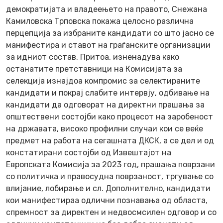
демократијата и владеењето на правото, Снежана
Камиловска Трповска покажа целосно различна
перцепција за избраните кандидати со што јасно се
манифестира и ставот на граѓанските организации
за идниот состав. Притоа, изненадува како
останатите претставници на Комисијата за
селекција изнајдоа компромис за селектираните
кандидати и покрај слабите интервју, одбивање на
кандидати да одговорат на директни прашања за
општествени состојби како процесот на заробеност
на државата, високо профилни случаи кои се веќе
предмет на работа на сегашната ДКСК, а се дел и од
констатирани состојби од Извештајот на
Европската Комисија за 2023 год, прашања поврзани
со политичка и правосудна поврзаност, тргување со
влијание, лобирање и сл. Дополнително, кандидати
кои манифестираа одлични познавања од областа,
спремност за директен и недвосмсилен одговор и со