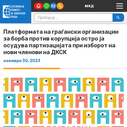
Main Navigation
Skip to content
Пребарувај за:
Платформата на граѓански организации
за борба против корупција остро ја
осудува партизацијата при изборот на
нови членови на ДКСК
ноември 30, 2023