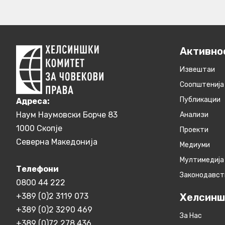
Активно
Извештаи
Соопштенија
Публикации
Aдреса:
Наум Наумовски Борче 83
Анализи
1000 Скопје
Проекти
Северна Македонија
Медиуми
Мултимедија
Телефони
Законодавст
0800 44 222
+389 (0)2 3119 073
Хелсинш
+389 (0)2 3290 469
За Нас
+389 (0)72 278 436