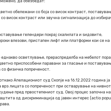
зможено, да обезбедат:
ветно обележани со боја со висок контраст, поставува
т со висок контраст или звучна сигнализација до избир
оставување гелендери покрај скалилата и ѕидовите,
роки влезови, пристапен лифт или платформи кои се на
о еднакво осветлување, прераспределба на мебелот пор
ветно приспособени паравани за гласање и поставувањ
а со физичка попреченост.
откако Апелациониот суд Скопје на 16.12.2022 година ја
а врз лицата со попреченост при остварување на нивно
 судење пред првостепениот суд. Овој процес започна на
штита од дискриминација од јавен интерес (actio popul
рава.