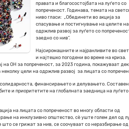
правата и благосостојбата на луѓето со
попреченост. Годинава, темата на светс
ниво гласи: „Обединети во акција за
спасувaње и постигнување на целите на
одржлив развој за луѓето со попреченос
заедно со нив“.
Најсиромашните и најранливите во свет
и најтешко погодени во време на криза.
на ОН за попреченост, за 2023 година, покажуваат дек
 неколку цели на одржлив развој за лицата со попречен
 солидарноста, финансирањето и делувањето. Составен
ебите и приоритетите на глобалната заедница на луѓето
ција на лицата со попреченост во многу области од
ирање на инклузивно општество, сè уште голем дел од л
 што се грижат за нив, се соочуваат со неразбирање од