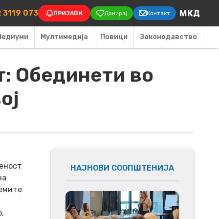
on
 3119 073
ПРИЈАВИ
Донирај
Контакт
Медиуми
Мултимедија
Повици
Законодавство
т: Обединети во
ој
ченост
НАЈНОВИ СООПШТЕНИЈА
на
лемите
,