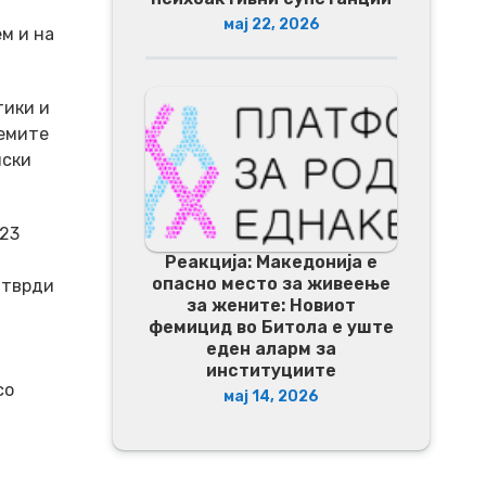
мај 22, 2026
м и на
тики и
темите
нски
023
Реакција: Македонија е
опасно место за живеење
утврди
за жените: Новиот
фемицид во Битола е уште
еден аларм за
институциите
со
мај 14, 2026