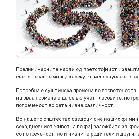
Прелиминарните наоди од претстојниот извештај 
светот е уште многу далеку од исполнувањето на
Потребна е суштинска промена во посветеноста,
на оваа промена е да се вклучат гласовите, потр
попреченост во сета нивна различност.
Во нашето општество сведоци сме на дискримина
секојдневниот живот. И покрај заложбите за кре
со попреченост, но и нивните родители и другите