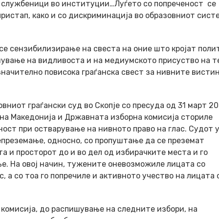
, службеници во институции…Луѓето со попреченост се
ристап, како и со дискриминација во образовниот систе
 се сензибилизирање на свеста на оние што кројат поли
емување на видливоста и на медиумското присуство на 
 значително повисока граѓанска свест за нивните висти
вниот граѓански суд во Скопје со пресуда од 31 март 2
рна Македонија и Државната изборна комисија сториле
ост при остварување на нивното право на глас. Судот 
епреземање, односно, со пропуштање да се преземат
а и просторот до и во дел од избирачките места и го
е. На овој начин, тужените оневозможиле лицата со
, а со тоа го попречиле и активното учество на лицата 
комисија, до распишување на следните избори, на