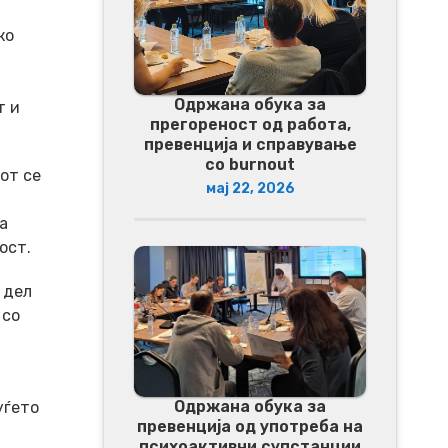
ко
Одржана обука за
т и
прегореност од работа,
превенција и справување
со burnout
от се
мај 22, 2026
а
ост.
 дел
 со
Одржана обука за
уѓето
превенција од употреба на
психоактивни супстанции