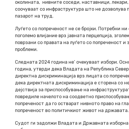
околината, нивните соседи, наставници, лекари
соочуваат со инфраструктура што не дозволува п
пазарот на труд.
Луѓето со попреченост не се бројки. Потребни ни
поголемо влијание врз јавната перцепција, згол
поврзани со правата на луѓето со попреченост и
проблеми.
Следната 2024 година не’ очекуваат избори. Осно
година, утврди дека Владата на Република Севе
директна дискриминација врз лицата со попречен
дека директната дискриминација е сторена со н
дејствија за приспособување на инфраструктурат
повредиле начелото на соодветно приспособувањ
попреченост да го остварат нивното право на глас
попреченост во политичкиот живот на државата.
Судот ги задолжи Владата и Државната изборна 