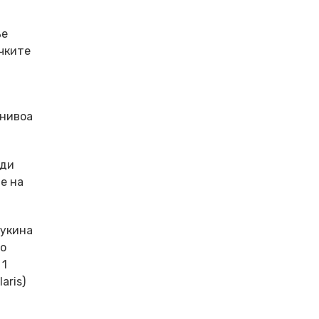
ње
ачките
 нивоа
ади
е на
 укина
то
 1
aris)