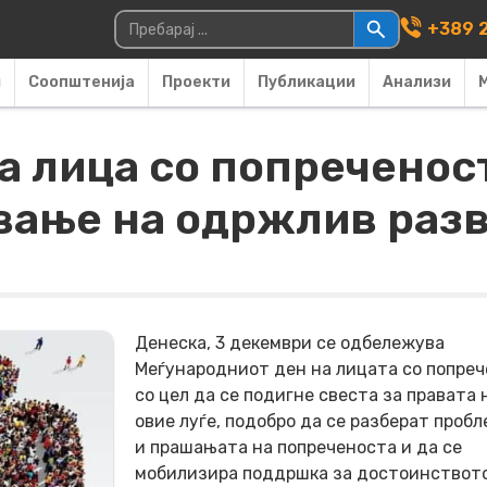
Main Navigati
Пребарувај за:
+389 2
и
Соопштенија
Проекти
Публикации
Анализи
а лица со попреченос
ување на одржлив разв
Денеска, 3 декември се одбележува
Меѓународниот ден на лицата со попре
со цел да се подигне свеста за правата 
овие луѓе, подобро да се разберат проб
и прашањата на попреченоста и да се
мобилизира поддршка за достоинството