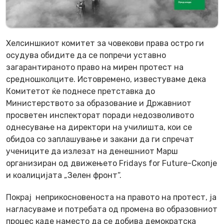
Хелсиншкиот комитет за човекови права остро ги
осудува обидите да се попречи
уставно
загарантираното право на мирен протест
на
средношколците
. Истовремено,
известуваме дека
Комитетот ќе поднесе претставка до
Министерството за образование и Државниот
просветен инспекторат поради недозволивото
однесување на
директори на училишта
, кои се
обидоа со заплашување и закани да ги спречат
учениците да излезат на денешниот
Марш
организиран од движење
то
Fridays for Future-Скопје
и коалицијата
„
Зелен фронт
“
.
Покрај неприкосновеноста на правото на протест, ја
нагласуваме и потребата од промена во образовниот
процес каде наместо да се добива демократска