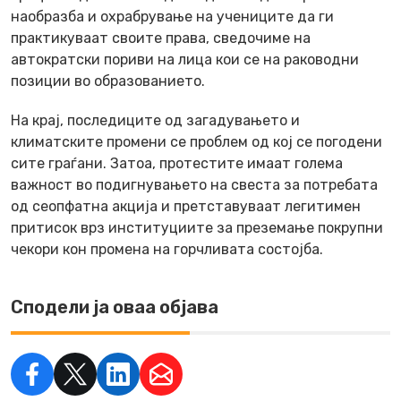
наобразба и охрабрување на учениците да ги
практикуваат своите права, сведочиме на
автократски пориви на лица кои се на раководни
позиции во образованието.
На крај, последиците од загадувањето и
климатските промени се проблем од кој се погодени
сите граѓани. Затоа, протестите имаат голема
важност во подигнувањето на свеста за потребата
од сеопфатна акција и претставуваат легитимен
притисок врз институциите за преземање покрупни
чекори кон промена на горчливата состојба.
Сподели ја оваа објава