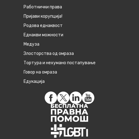
Работнички права
Пријави корупција!
Родова еднаквост
Eднакви можности
Медуза
Злосторства од омраза
Тортура и нехумано постапување
Говор на омраза
Едукација