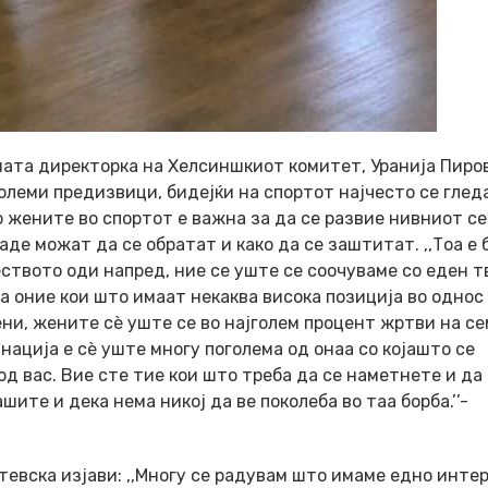
ата директорка на Хелсиншкиот комитет, Уранија Пиров
олеми предизвици, бидејќи на спортот најчесто се глед
о жените во спортот е важна за да се развие нивниот се
аде можат да се обратат и како да се заштитат. ,,Тоа е 
еството оди напред, ние се уште се соочуваме со еден т
а оние кои што имаат некаква висока позиција во однос
ени, жените сѐ уште се во најголем процент жртви на се
ација е сѐ уште многу поголема од онаа со којашто се
д вас. Вие сте тие кои што треба да се наметнете и да
ите и дека нема никој да ве поколеба во таа борба.’’-
тевска изјави: ,,Многу се радувам што имаме едно инте