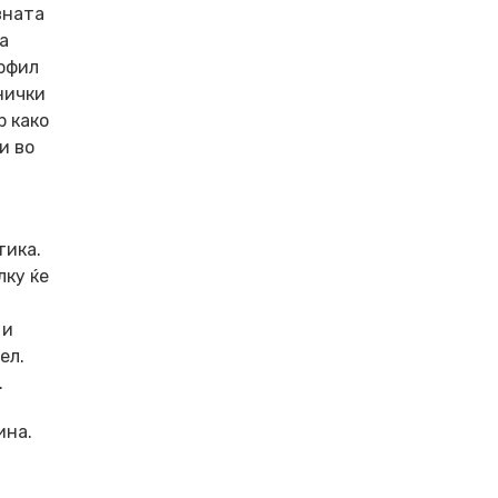
вната
а
рофил
нички
р како
и во
тика.
лку ќе
 и
ел.
.
ина.