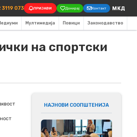
on
 3119 073
ПРИЈАВИ
Донирај
Контакт
Медиуми
Мултимедија
Повици
Законодавство
ички на спортски
а
аквост
НАЈНОВИ СООПШТЕНИЈА
вност