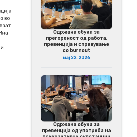
а
нција
о во
уваат
Одржана обука за
 Ина
прегореност од работа,
превенција и справување
 и
со burnout
мај 22, 2026
Одржана обука за
превенција од употреба на
психоактивни супстанции