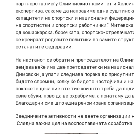
партнерство меѓу Олимпискиот комитет и Хелсинш
експертиза, сакаме да направиме една суштинска
капацитети на спортски и национални федерации.
на спортистки и спортски работнички.’’ Митевск
од кошаркарска, боречката, спортско-стрелачката
се креираат родовите политики во самите структ
останатите федерации.
На настанот се обрати и претседателот на Олимп
земјава веќе има две претседателки на национал
Димовски ја упати следнава порака до присутните
бидете спремни, колку ќе бидете настојчиви и на
покажете дека вие сте тие кои што треба да вод
овие обуки, прво да ве охрабриме, а понатаму да 
Благодарни сме што една реномирана организациј
Заедничките активности на двете организации н
Следна важна цел на воспоставената соработка 