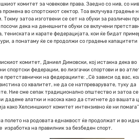
киот комитет за човекови права. Заедно со нив, со ни
 промена во спортскиот сектор. Тоа вклучува градење н
 Токму затоа изготвени се сет на обуки за различен п
а посочи дека на денешните обуки се вклучени претстав
, тениската и карате федерацијата, кои ќе бидат приме
ури, а понатаму ќе се продолжи со градење капацитети 
искиот комитет, Даниел Димовски, кој истакна дека во
ни спортски федерации, во лизгачки спортови и во атле
 претставнички на федерациите: ,,Сѐ зависи од вас, ко
вистина со квалитет, не да се натпреварувате, туку да
ите. Ние сме сепак традиционално општество и затоа се
ви дадеме алатки и насока како да стигнете до вашата ц
а како Хелсиншкиот комитет интензивно ќе ни помага’’
а полето на родовата еднаквост ќе продолжат и во идн
е изработка на правилник за безбеден спорт.