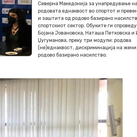
Северна Македонија за унапредување н
родовата еднаквост во спортот и преве
и заштита од родово базирано насилств
спортскиот сектор. Обуките ги спровед
Бојана Јовановска, Наташа Петковска и
Џугуманова, преку три модули: родова
(не)еднаквост, дискриминација на жени
родово базирано насилство.