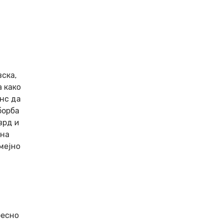
ска,
а како
нс да
борба
врд и
 на
мејно
ресно