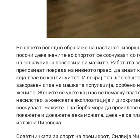
Во своето воведно обраќање на настанот, извршн
посочи дека жените во спортот се соочуваат со г
на ексклузивна професија за мажите. Работата с
препознаат повреда на нивното право, да знаат к
која трае во континуитет. И покрај тоа што општ
закоравен став на машката популација, особено н
жените. Жените сѐ уште кај нас се помалку плат
насилство, а женската експлоатација и дискримин
соочуваат мажите. Таа борба мора да произлезе о
покажете и докажете дека можете, дека не се плаш
истакна Пировска.
Советничката за спорт на премиерот, Силвија Ми