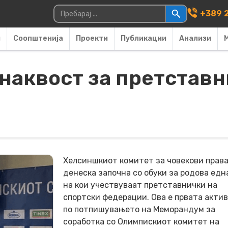
Main Navigati
Пребарувај за:
+389 2
и
Соопштенија
Проекти
Публикации
Анализи
днаквост за претставн
Хелсиншкиот комитет за човекови прав
денеска започна со обуки за родова едн
на кои учествуваат претставнички на
спортски федерации. Ова е првата акти
по потпишувањето на Меморандум за
соработка со Олимпискиот комитет на