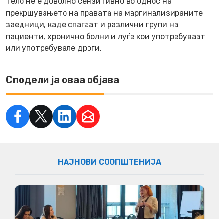
тело не е доволно сензитивно во однос на
прекршувањето на правата на маргинализираните
заедници, каде спаѓаат и различни групи на
пациенти, хронично болни и луѓе кои употребуваат
или употребувале дроги.
Сподели ја оваа објава
НАЈНОВИ СООПШТЕНИЈА