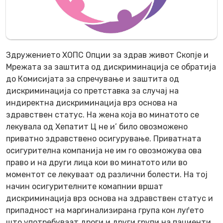
Здружението ХОПС Опции за здрав живот Скопје и
Мрежата за заштита од дискриминација се обратија
до Комисијата за спречување и заштита од
дискриминација со претставка за случај на
индиректна дискриминација врз основа на
здравствен статус. На жена која во минатото се
лекувала од Хепатит Ц не и’ било овозможено
приватно здравствено осигурување. Приватната
осигурителна компанија не им го овозможува ова
право и на други лица кои во минатото или во
моментот се лекуваат од различни болести. На тој
начин осигурителните комапнии вршат
дискриминација врз основа на здравствен статус и
припадност на маргинализирана група кон луѓето
што употребуваат дроги и други групи на пациенти