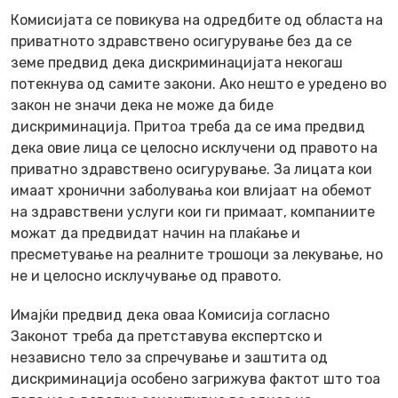
Комисијата се повикува на одредбите од областа на
приватното здравствено осигурување без да се
земе предвид дека дискриминацијата некогаш
потекнува од самите закони. Ако нешто е уредено во
закон не значи дека не може да биде
дискриминација. Притоа треба да се има предвид
дека овие лица се целосно исклучени од правото на
приватно здравствено осигурување. За лицата кои
имаат хронични заболувања кои влијаат на обемот
на здравствени услуги кои ги примаат, компаниите
можат да предвидат начин на плаќање и
пресметување на реалните трошоци за лекување, но
не и целосно исклучување од правото.
Имајќи предвид дека оваа Комисија согласно
Законот треба да претставува експертско и
независно тело за спречување и заштита од
дискриминација особено загрижува фактот што тоа