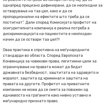
однапред прецизно дефинирани, да се неопходни за
остварување на таа цел, како и да се
пропорционални на ефектите што треба да се
постигнат“. Дали според Комисијата профитот на
осигурителната компанија е реална потреба а
дискриминацијата на пациентите е неопходен
начин да се оствари таа цел?!
Оваа практика е спротивна на меѓународните
стандарди во областа. Според Европската
Конвенција за човекови права, легитимни цели за
ограничување на правата можат да бидат
државната безбедност, заштитата на здравјето и
моралот, заштита од криминал и заштита на
правата на другите. Профитот на приватните
компании не може да се смета за поважен од
еднаквоста на граѓаните како нивно уставно и
меѓународно признато право.