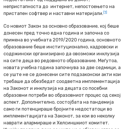
непристапноста до интернет, непостоењето на
[1]
пристапен софтвер и наставни материјали.
Со новиот Закон за основно образование, кој беше
донесен пред точно една година и започна со
примена во учебната 2019/2020 година, основното
образование беше институционално, кадровски и
содржински организирано да овозможи инклузија
на сите деца во редовното образование. Меѓутоа,
новата учебна година започнува за две седмици, а
се уште не се донесени сите подзаконски акти кои
требаше да обезбедат соодветна имплементација
на Законот и инклузија на децата со посебни
образовни потреби во образовниот процес од секој
аспект. Дополнително, состојбата на пандемија
само ги потенцираше бројните недостатоци во
имплементацијата на Законот, за кои во неколку
наврати алармираше и Хелсиншкиот комитет.