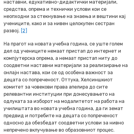
наставни, едукативно-дидактички материјали,
средства, опрема и технички услови кои се
неопходни за стекнување на знаења и вештини кај
учениците, како и за нивен целокупен сестран
развој.
[2]
На прагот на новата учебна година, се уште голем
дел од учениците немаат пристап до интернет и
компјутерска опрема, а немаат пристап ниту до
соодветни наставни материјали за реализирање на
онлајн настава, кои се од особена важност за
децата со попреченост. Оттука, Хелсиншкиот
комитет за човекови права апелира до сите
релевантни институции при донесувањето на
одлуката за изборот на модалитетот на работа на
училиштата во новата учебна година, да ги земат
предвид и потребите на децата со попреченост
односно да обезбедат соодветни услови за нивно
непречено вклучување во образовниот процес.