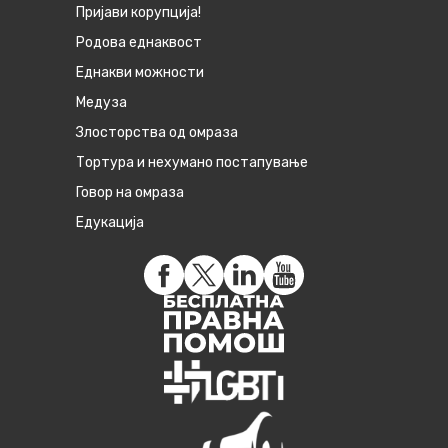
Пријави корупција!
Родова еднаквост
Eднакви можности
Медуза
Злосторства од омраза
Тортура и нехумано постапување
Говор на омраза
Едукација