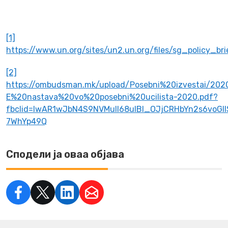
[1]
https://www.un.org/sites/un2.un.org/files/sg_policy_br
[2]
https://ombudsman.mk/upload/Posebni%20izvestai/20
E%20nastava%20vo%20posebni%20ucilista-2020.pdf?
fbclid=IwAR1wJbN4S9NVMuIl68uIBl_OJjCRHbYn2s6voGI
7WhYp49Q
Сподели ја оваа објава