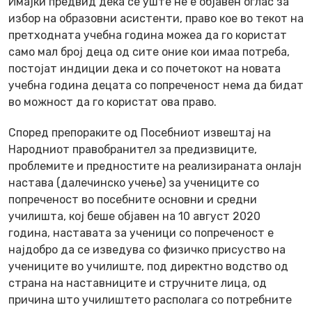
Имајќи предвид дека се уште не е објавен оглас за
избор на образовни асистенти, право кое во текот на
претходната учебна година можеа да го користат
само мал број деца од сите оние кои имаа потреба,
постојат индиции дека и со почетокот на новата
учебна година децата со попреченост нема да бидат
во можност да го користат ова право.
Според препораките од Посебниот извештај на
Народниот правобранител за предизвиците,
проблемите и предностите на реализираната онлајн
настава (далечинско учење) за учениците со
попреченост во посебните основни и средни
училишта, кој беше објавен на 10 август 2020
година, наставата за ученици со попреченост е
најдобро да се изведува со физичко присуство на
учениците во училиште, под директно водство од
страна на наставниците и стручните лица, од
причина што училиштето располага со потребните