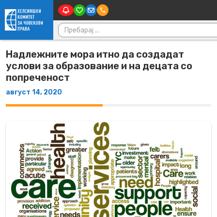
Main
Skip to content
Пребарувај за:
Надлежните мора итно да создадат
услови за образование и на децата со
попреченост
август 14, 2020