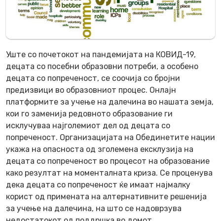
Уште со почетокот на пандемијата на КОВИД-19,
децата со посебни образовни потреби, а особено
децата со попреченост, се соочија со бројни
предизвици во образовниот процес. Онлајн
платформите за учење на далечина во нашата земја,
кои го заменија редовното образование ги
исклучуваа најголемиот дел од децата со
попреченост. Организацијата на Обединетите нации
укажа на опасноста од зголемена ексклузија на
децата со попреченост во процесот на образование
како резултат на моменталната криза. Се проценува
дека децата со попреченост ќе имаат најмалку
корист од примената на алтернативните решенија
за учење на далечина, на што се надоврзува
недостатокот од поддршка во домот,