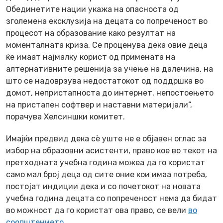
Обединетите нации укажа на опасноста од
зголемена ексклузија на децата со попреченост во
процесот на образование како резултат на
моменталната криза. Се проценува дека овие деца
ќе имаат најмалку корист од примената на
алтернативните решенија за учење на далечина, на
што се надоврзува недостатокот од поддршка во
домот, непристапноста до интернет, непостоењето
на пристапен софтвер и наставни материјали“,
порачува Хелсиншки комитет.
Имајќи предвид дека сè уште не е објавен оглас за
избор на образовни асистенти, право кое во текот на
претходната учебна година можеа да го користат
само мал број деца од сите оние кои имаа потреба,
постојат индиции дека и со почетокот на новата
учебна година децата со попреченост нема да бидат
во можност да го користат ова право, се вели
во
соопштението
.