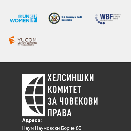
Aдреса:
Наум Наумовски Борче 83