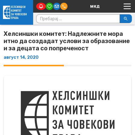
Main Navigation
Skip to content
Пребарувај за:
Хелсиншки комитет: Надлежните мора
итно да создадат услови за образование
и за децата со попреченост
август 14, 2020