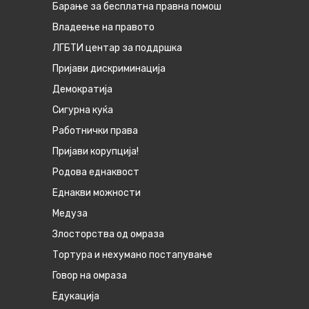
Барање за бесплатна правна помош
Владеење на правото
ЛГБТИ центар за поддршка
Пријави дискриминација
Демократија
Сигурна куќа
Работнички права
Пријави корупција!
Родова еднаквост
Eднакви можности
Медуза
Злосторства од омраза
Тортура и нехумано постапување
Говор на омраза
Едукација