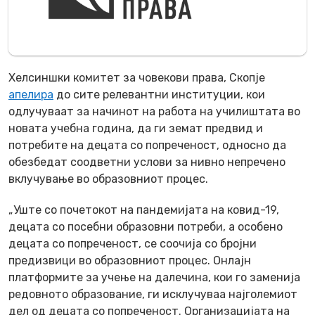
Хелсиншки комитет за човекови права, Скопје
апелира
до сите релевантни институции, кои
одлучуваат за начинот на работа на училиштата во
новата учебна година, да ги земат предвид и
потребите на децата со попреченост, односно да
обезбедат соодветни услови за нивно непречено
вклучување во образовниот процес.
„Уште со почетокот на пандемијата на ковид-19,
децата со посебни образовни потреби, а особено
децата со попреченост, се соочија со бројни
предизвици во образовниот процес. Онлајн
платформите за учење на далечина, кои го заменија
редовното образование, ги исклучуваа најголемиот
дел од децата со попреченост. Организацијата на