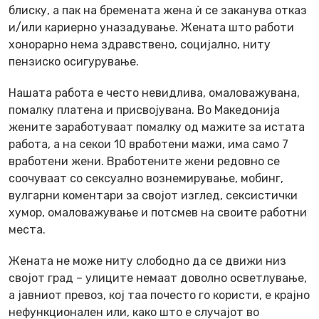
блиску, а пак на бремената жена ѝ се заканува отказ
и/или кариерно уназадување. Жената што работи
хонорарно нема здравствено, социјално, ниту
пензиско осигурување.
Нашата работа е често невидлива, омаловажувана,
помалку платена и присвојувана. Во Македонија
жените заработуваат помалку од мажите за истата
работа, а на секои 10 вработени мажи, има само 7
вработени жени. Вработените жени редовно се
соочуваат со сексуално вознемирување, мобинг,
вулгарни коментари за својот изглед, сексистички
хумор, омаловажување и потсмев на своите работни
места.
Жената не може ниту слободно да се движи низ
својот град – улиците немаат доволно осветлување,
а јавниот превоз, кој таа почесто го користи, е крајно
нефункционален или, како што е случајот во