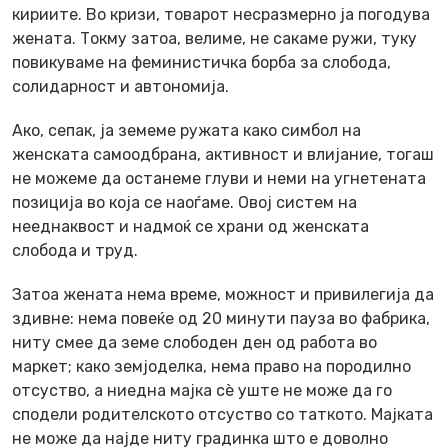
кириите. Во кризи, товарот несразмерно ја погодува
жената. Токму затоа, велиме, не сакаме ружи, туку
повикуваме на феминистичка борба за слобода,
солидарност и автономија.
Ако, сепак, ја земеме ружата како симбол на
женската самоодбрана, активност и влијание, тогаш
не можеме да останеме глуви и неми на угнетената
позиција во која се наоѓаме. Овој систем на
нееднаквост и надмоќ се храни од женската
слобода и труд.
Затоа жената нема време, можност и привилегија да
здивне: нема повеќе од 20 минути пауза во фабрика,
ниту смее да земе слободен ден од работа во
маркет; како земјоделка, нема право на породилно
отсуство, а ниедна мајка сè уште не може да го
сподели родителското отсуство со таткото. Мајката
не може да најде ниту градинка што е доволно