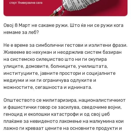
Овој 8 Март не сакаме ружи. Што ќе ни се ружи кога
немаме за леб?
Не е време за симболични гестови и излитени фрази.
Живееме во нехуман и неодржлив систем базиран
на системско силеџиство што ни ги окупира
улиците, домовите, болниците, училиштата,
институциите, јавните простори и социјалните
медиуми и ни ги ограничува одлуките и
можностите, сегашноста и иднината.
Општеството се милитаризира, националистичкиот
и фашистички говор се засилува, сведочиме војни,
геноцид и еколошки катастрофи и од свој џеб
плаќаме за невиденото лакомење на малкумина кои
лажно ги креваат цените на основните продукти и