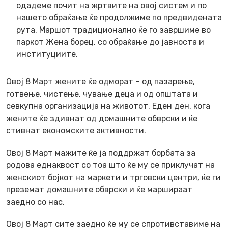
одадеме почит на жртвите на овој систем и по
нашето обраќање ќе продолжиме по предвидената
рута. Маршот традиционално ќе го завршиме во
паркот Жена борец, со обраќање до јавноста и
институциите.
Овој 8 Март жените ќе одморат – од пазарење,
готвење, чистење, чување деца и од општата и
севкупна организација на животот. Еден ден, кога
жените ќе здивнат од домашните обврски и ќе
стивнат економските активности.
Овој 8 Март мажите ќе ја поддржат борбата за
родова еднаквост со тоа што ќе му се приклучат на
женскиот бојкот на маркети и трговски центри, ќе ги
преземат домашните обврски и ќе маршираат
заедно со нас.
Овој 8 Март сите заедно ќе му се спротивставиме на