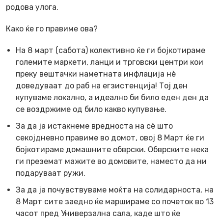
родова улога.
Како ќе го правиме ова?
На 8 март (сабота) колективно ќе ги бојкотираме
големите маркети, ланци и трговски центри кои
преку вештачки наметната инфлација нѐ
доведуваат до раб на егзистенција! Тој ден
купуваме локално, а идеално би било еден ден да
се воздржиме од било какво купување.
За да ја истакнеме вредноста на сè што
секојдневно правиме во домот, овој 8 Март ќе ги
бојкотираме домашните обврски. Обврските нека
ги преземат мажите во домовите, наместо да ни
подаруваат ружи.
За да ја почувствуваме моќта на солидарноста, на
8 Март сите заедно ќе маршираме со почеток во 13
часот пред Универзална сала, каде што ќе