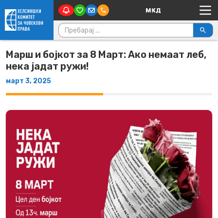
Main Navigation
Skip to content
Пребарувај за:
Марш и бојкот за 8 Март: Ако немаат леб,
нека јадат ружи!
март 3, 2025