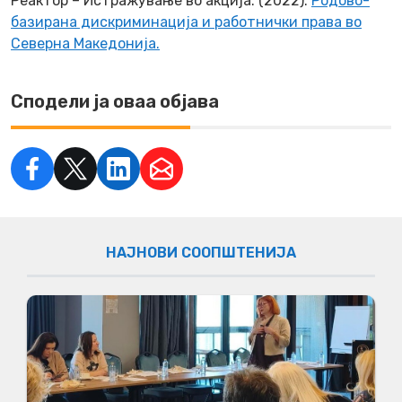
Реактор – Истражување во акција. (2022).
Родово-
базирана дискриминација и работнички права во
Северна Македонија.
Сподели ја оваа објава
НАЈНОВИ СООПШТЕНИЈА