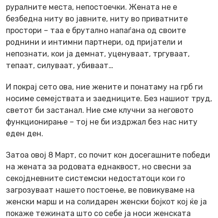
руралните места, непостоечки. Жената не е
безбедна ниту во јавните, ниту во приватните
простори – таа е брутално напаѓана од своите
роднини и интимни партнери, од пријатели и
непознати, кои ја демнат, уценуваат, тргуваат,
тепаат, силуваат, убиваат…
И покрај сето ова, ние жените и понатаму на грб ги
носиме семејствата и заедниците. Без нашиот труд,
светот би застанал. Ние сме клучни за неговото
функционирање – тој не би издржал без нас ниту
еден ден.
Затоа овој 8 Март, со почит кон досегашните победи
на жената за родовата еднаквост, но свесни за
секојдневните системски недостатоци кои го
загрозуваат нашето постоење, ве повикуваме на
женски марш и на солидарен женски бојкот кој ќе ја
покаже тежината што со себе ја носи женската