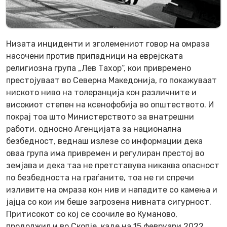
Низата инциденти и зголемениот говор на омраза
насочени против припадници на еврејската
религиозна група „Лев Тахор“, кои привремено
престојуваат во Северна Македонија, го покажуваат
ниското ниво на толеранција кон различните и
високиот степен на ксенофобија во општеството. И
покрај тоа што Министерството за внатрешни
работи, односно Агенцијата за национална
безбедност, веднаш излезе со информации дека
оваа група има привремен и регулиран престој во
земјава и дека таа не претставува никаква опасност
по безбедноста на граѓаните, тоа не ги спречи
изливите на омраза кон нив и нападите со камења и
јајца со кои им беше загрозена нивната сигурност.
Притисокот со кој се соочиле во Куманово,
продолжил и во Скопје, каде на 15 февруари 2022