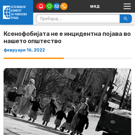
Main Navigation
Skip to content
Пребарувај за:
Ксенофобијата не е инцидентна појава во
нашето општество
февруари 16, 2022