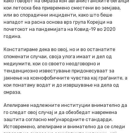
како говорот на омраза кон авганистанските бегалци
кои летоска беа привремено сместени во земјава,
или во спорадични инциденти, како што беше
нападот на расна основа врз група Корејци на
почетокот на пандемијата на Ковид-19 во 2020
година.
Констатираме дека во овој, но и во останатите
споменати случаи, своја улога имаат и дел од
медиумите, кои со своето неодговорно и
тенденциозно известување придонесуваат за
јакнење на ксенофобичните чувства кај граѓаните, а
кои понатаму водат и до извршување на дела од
омраза.
Апелираме надлежните институции внимателно да
го следат овој случај и да обезбедат навремена
заштита согласно меѓународните стандарди.
Истовремено, апелираме и внимателно да се следи