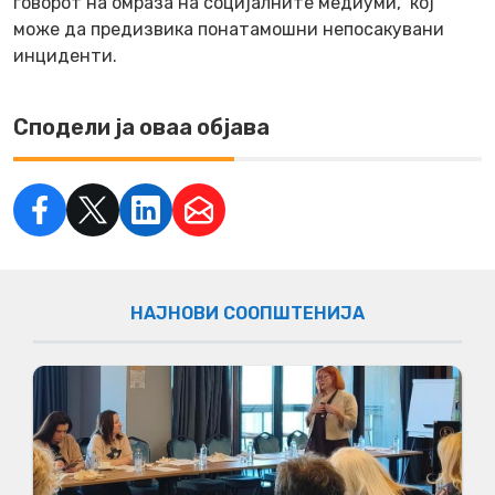
говорот на омраза на социјалните медиуми, кој
може да предизвика понатамошни непосакувани
инциденти.
Сподели ја оваа објава
НАЈНОВИ СООПШТЕНИЈА