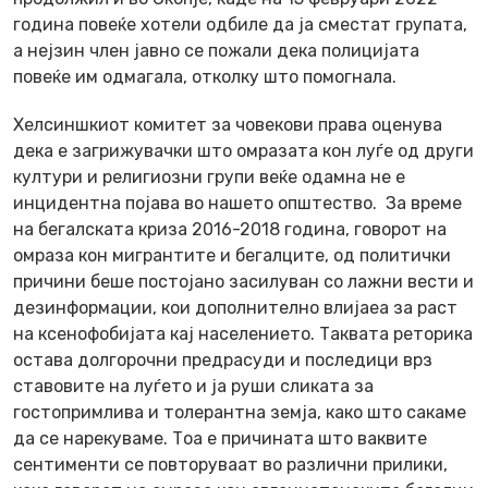
година повеќе хотели одбиле да ја сместат групата,
а нејзин член јавно се пожали дека полицијата
повеќе им одмагала, отколку што помогнала.
Хелсиншкиот комитет за човекови права оценува
дека е загрижувачки што омразата кон луѓе од други
култури и религиозни групи веќе одамна не е
инцидентна појава во нашето општество. За време
на бегалската криза 2016-2018 година, говорот на
омраза кон мигрантите и бегалците, од политички
причини беше постојано засилуван со лажни вести и
дезинформации, кои дополнително влијаеа за раст
на ксенофобијата кај населението. Таквата реторика
остава долгорочни предрасуди и последици врз
ставовите на луѓето и ја руши сликата за
гостопримлива и толерантна земја, како што сакаме
да се нарекуваме. Тоа е причината што ваквите
сентименти се повторуваат во различни прилики,