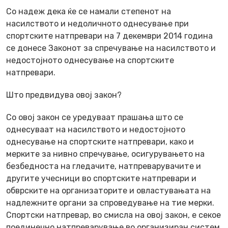
Со надеж дека ќе се намали степенот на
насилството и недоличното однесување при
спортските натпревари на 7 декември 2014 година
се донесе Законот за спречување на насилството и
недостојното однесување на спортските
натпревари.
Што предвидува овој закон?
Со овој закон се уредуваат прашања што се
однесуваат на насилството и недостојното
однесување на спортските натпревари, како и
мерките за нивно спречување, осигурувањето на
безбедноста на гледачите, натпреварувачите и
другите учесници во спортските натпревари и
обврските на организаторите и овластувањата на
надлежните органи за спроведување на тие мерки.
Спортски натпревар, во смисла на овој закон, е секое
поединечно натпреварување во организиран систем