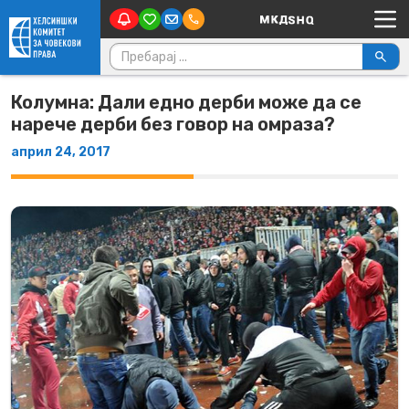
Main Navigation
Skip to content
Пребарувај за:
Колумна: Дали едно дерби може да се
нарече дерби без говор на омраза?
април 24, 2017