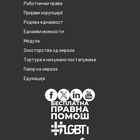
Работнички права
Пријави корупција!
Родова еднаквост
Eднакви можности
Медуза
Злосторства од омраза
Тортура и нехумано постапување
Говор на омраза
Едукација