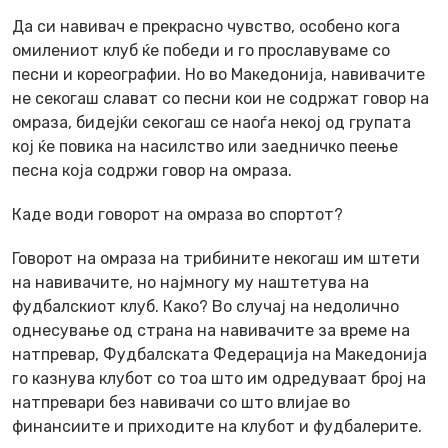
Да си навивач е прекрасно чувство, особено кога
омилениот клуб ќе победи и го прославуваме со
песни и кореографии. Но во Македонија, навивачите
не секогаш слават со песни кои не содржат говор на
омраза, бидејќи секогаш се наоѓа некој од групата
кој ќе повика на насилство или заедничко пеење
песна која содржи говор на омраза.
Каде води говорот на омраза во спортот?
Говорот на омраза на трибините некогаш им штети
на навивачите, но најмногу му наштетува на
фудбалскиот клуб. Како? Во случај на недолично
однесување од страна на навивачите за време на
натпревар, Фудбалската Федерација на Македонија
го казнува клубот со тоа што им одредуваат број на
натпревари без навивачи со што влијае во
финансиите и приходите на клубот и фудбалерите.