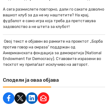
А сега размислете повторно, дали го сакате доволно
вашиот клуб за да не му наштетите? На крај,
фудбалот е само игра која треба да претставува
задоволство а не штета за клубот!
Овој текст е објавен во рамките на проектот „Борба
против говор на омраза“ поддржан од
Американската фондација за демократија (National
Endowment for Democracy). Ставовите изразени во
тесктот му припаѓаат исклучиво на авторот.
Сподели ја оваа објава