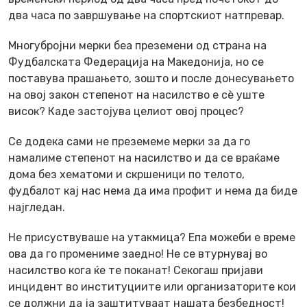
два часа по завршување на спортскиот натпревар.
Многубројни мерки беа преземени од страна на
Фудбалската Федерација на Македонија, но се
поставува прашањето, зошто и после донесувањето
на овој закон степенот на насилство е сè уште
висок? Каде застојува целиот овој процес?
Се додека сами не преземеме мерки за да го
намалиме степенот на насилство и да се враќаме
дома без хематоми и скршеници по телото,
фудбалот кај нас нема да има профит и нема да биде
најгледан.
Не присуствуваше на утакмица? Епа можеби е време
ова да го промениме заедно! Не се втурнувај во
насилство кога ќе те поканат! Секогаш пријави
инцидент во институциите или организаторите кои
се должни да ја заштитуваат нашата безбедност!