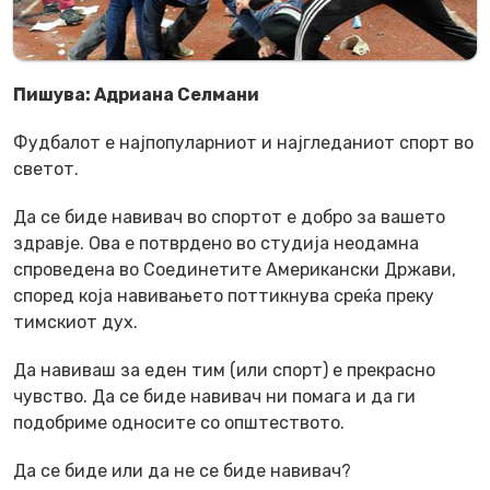
Пишува: Адриана Селмани
Фудбалот е најпопуларниот и најгледаниот спорт во
светот.
Да се биде навивач во спортот е добро за вашето
здравје. Ова е потврдено во студија неодамна
спроведена во Соединетите Американски Држави,
според која навивањето поттикнува среќа преку
тимскиот дух.
Да навиваш за еден тим (или спорт) е прекрасно
чувство. Да се биде навивач ни помага и да ги
подобриме односите со општеството.
Да се биде или да не се биде навивач?