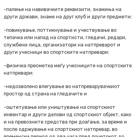
-палење на навивачките реквизити, знамиња на
други држави, знаме на друг клуб и други предмети;
-повикување, поттикнување и учествување во
тепачка или напад на спортисти, гледачи, редари,
службени лица, организатори на натпреварот и
други учесници во спортските натпревари;
-физичка пресметка меѓу учесниците на спортските
натпревари;
-недозволено влегување во натпреварувачкиот
простор од страна на гледачите и
-оштетување или уништување на спортскиот
инвентар и други делови од спортскиот објект, како
и на превозните средства при доаѓање, за време и
после одржување на спортскиот натпревар, во
временски период од два часа пред почетокот до