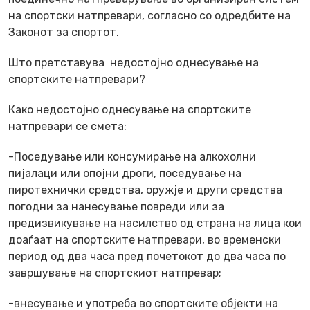
на спортски натпревари, согласно со одредбите на
Законот за спортот.
Што претставува недостојно однесување на
спортските натпревари?
Како недостојно однесување на спортските
натпревари се смета:
-Поседување или консумирање на алкохолни
пијалаци или опојни дроги, поседување на
пиротехнички средства, оружје и други средства
погодни за нанесување повреди или за
предизвикување на насилство од страна на лица кои
доаѓаат на спортските натпревари, во временски
период од два часа пред почетокот до два часа по
завршување на спортскиот натпревар;
-внесување и употреба во спортските објекти на