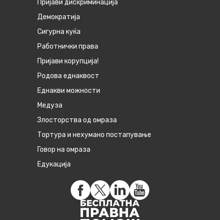
Пријави дискриминација
Демократија
Сигурна куќа
Работнички права
Пријави корупција!
Родова еднаквост
Eднакви можности
Медуза
Злосторства од омраза
Тортура и нехумано постапување
Говор на омраза
Едукација