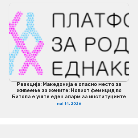
Реакција: Македонија е опасно место за
живеење за жените: Новиот фемицид во
Битола е уште еден аларм за институциите
мај 14, 2026