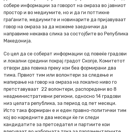
собере информации за говорот на омраза во јавниот
простор и во медиумите, но и да ги поттикне
граѓаните, медиумите и новинарите да пријавуваат
говор на омраза за да можеме заеднички да
направиме некаква слика за состојбите во Република
Македонија.
Со цел да се соберат информации од повеќе градови
и локални средини покрај градот Скопје, Комитетот
отвори два повика преку кои беа формирани два
тима. Првиот тим или волонтери за следење и
мапирање на говор на омраза на локално ниво го
претставуваат 22 волонтери, распоредени во 8
неадминистративни региони, односно 14 градови
низ целата република, за период од пет месеци.
Исто така формиран е и еден правно-политички тим
кој во наредните два месеци ќе ги следи
кандидатите за претседател и партиите кои
влегуваат во изборната трка за парламентарните