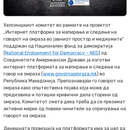
Хелсиншкиот комитет во рамките на проектот
„Интернет платформа за мапирање и следење на
говорот на омраза во јавниот простор и медиумите“
поддржан од Национален фонд за демократија
(
National Endowment for Democracy – NED
) од
Соединетите Американски Држави ја изготви
интернет платформата за мапирање и следење на
говор на омраза (
www.govornaomraza.mk
) во
Република Македонија. Препознавајќи го говорот на
омраза како општествена појава која може да
предизвика и потешки кривични дела сторени од
омраза, Комитетот смета дека треба да се преземат
активни мерки од повеќе чинители за спречување на
говорот на омраза.
Денешната промоција на платформата има за цел да