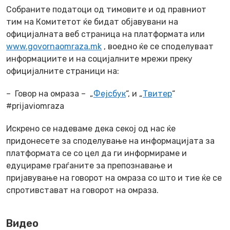
Собраните податоци од тимовите и од правниот
тим на Комитетот ќе бидат објавувани на
официјалната веб страница на платформата или
www.govornaomraza.mk
, воедно ќе се споделуваат
информациите и на социјалните мрежи преку
официјалните страници на:
– Говор на омраза – „
Фејсбук
“, и „
Твитер
“
#prijaviomraza
Искрено се надеваме дека секој од нас ќе
придонесете за споделување на информацијата за
платформата се со цел да ги информираме и
едуцираме граѓаните за препознавање и
пријавување на говорот на омраза со што и тие ќе се
спротивстават на говорот на омраза.
Видео