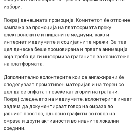
избори.
Покрај денешната промоција, Комитетот ќе отпочне
кампања за промоција на платформата преку
електронските и пишаните медиуми, како и
интернет медиумите и социјалните мрежи. За таа
цел денеска беше промовирана и првата анимација
која треба да ги информира граѓаните за користење
на платформата.
Дополнително волонтерите кои се ангажирани ќе
споделуваат промотивен материјал и на терен со
цел да се опфатат повеќе категории на граѓани.
Покрај следењето на медиумите, волонтерите имаат
задача да документираат говор на омраза во
јавниот простор, односно графити со говор на
омраза и други активности во нивните локални
средини.