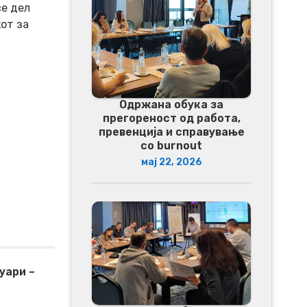
се дел
от за
Одржана обука за
прегореност од работа,
превенција и справување
со burnout
мај 22, 2026
уари –