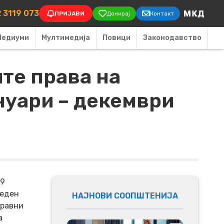
on
 3119 073
ПРИЈАВИ
Донирај
Контакт
Медиуми
Мултимедија
Повици
Законодавство
те права на
нуари – декември
9
реден
НАЈНОВИ СООПШТЕНИЈА
правни
а