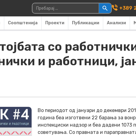
Main Navigati
Пребарувај за:
+389 2
и
Соопштенија
Проекти
Публикации
Анализи
тојбата со работнички
нички и работници, ја
Во периодот од јануари до
декември
201
година беа изготвени 22 барања за вон
инспекциски надзор и беа дадени 1073 
советувања.
Со правната и параправнат