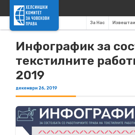
Skip to content
За Нас
Извешта
Инфографик за сос
текстилните работ
2019
декември 26, 2019