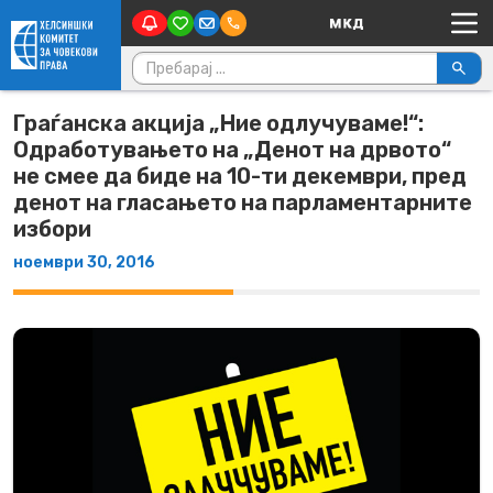
Main Navigation
Skip to content
Пребарувај за:
Граѓанска акција „Ние одлучуваме!“:
Одработувањето на „Денот на дрвото“
не смее да биде на 10-ти декември, пред
денот на гласањето на парламентарните
избори
ноември 30, 2016