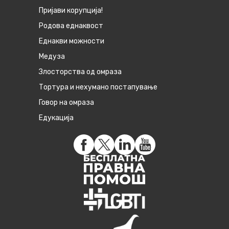
Пријави корупција!
Родова еднаквост
Eднакви можности
Медуза
Злосторства од омраза
Тортура и нехумано постапување
Говор на омраза
Едукација