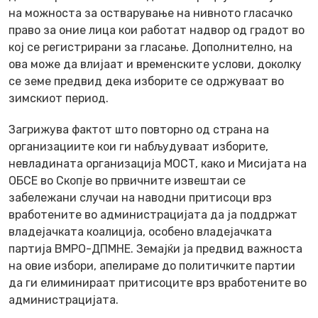
на можноста за остварување на нивното гласачко
право за оние лица кои работат надвор од градот во
кој се регистрирани за гласање. Дополнително, на
ова може да влијаат и временските услови, доколку
се земе предвид дека изборите се одржуваат во
зимскиот период.
Загрижува фактот што повторно од страна на
организациите кои ги набљудуваат изборите,
невладината организација МОСТ, како и Мисијата на
ОБСЕ во Скопје во првичните извештаи се
забележани случаи на наводни притисоци врз
вработените во администрацијата да ја поддржат
владејачката коалиција, особено владејачката
партија ВМРО-ДПМНЕ. Земајќи ја предвид важноста
на овие избори, апелираме до политичките партии
да ги елиминираат притисоците врз вработените во
администрацијата.