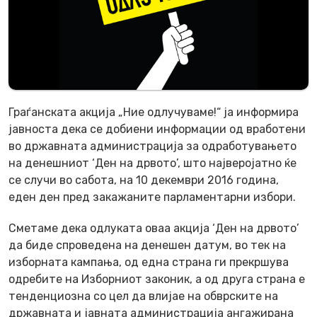
Граѓанската акција „Ние одлучуваме!“ ја информира
јавноста дека се добиени информации од вработени
во државната администрација за одработувањето
на денешниот ‘Ден на дрвото’, што најверoјатно ќе
се случи во сабота, на 10 декември 2016 година,
еден ден пред закажаните парламентарни избори.
Сметаме дека одлуката оваа акција ‘Ден на дрвото’
да биде спроведена на денешен датум, во тек на
изборната кампања, од една страна ги прекршува
одребите на Изборниот законик, а од друга страна е
тенденциозна со цел да влијае на обврските на
државната и јавната администрација ангажирана