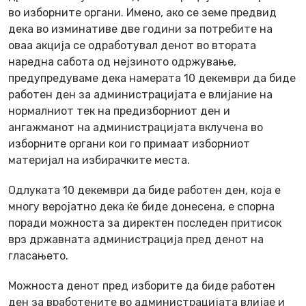
во изборните органи. Имено, ако се земе предвид
дека во изминативе две години за потребите на
оваа акција се одработувал денот во втората
наредна сабота од нејзиното одржување,
предупредуваме дека намерата 10 декември да биде
работен ден за администрацијата е влијание на
нормалниот тек на предизборниот ден и
ангажманот на администрацијата вклучена во
изборните органи кои го примаат изборниот
материјал на избирачките места.
Одлуката 10 декември да биде работен ден, која е
многу веројатно дека ќе биде донесена, е спорна
поради можноста за директен последен притисок
врз државната администрација пред денот на
гласањето.
Можноста денот пред изборите да биде работен
ден за вработените во администрацијата влијае и