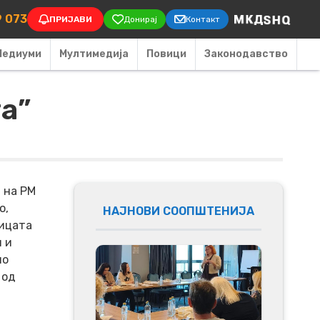
on
9 073
ПРИЈАВИ
Донирај
Контакт
Медиуми
Мултимедија
Повици
Законодавство
та”
 на РМ
о,
НАЈНОВИ СООПШТЕНИЈА
лицата
 и
ио
 од