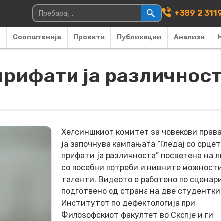
Main Navigati
Пребарувај за:
+389 2 311
и
Соопштенија
Проекти
Публикации
Анализи
 прифати ја различнос
Хелсиншкиот комитет за човекови права
ја започнува кампањата “Гледај со срцет
прифати ја различноста” посветена на 
со посебни потреби и нивните можности
таленти. Видеото e работено по сценар
подготвено од страна на две студентки
Институтот по дефектологија при
Филозофскиот факултет во Скопје и ги