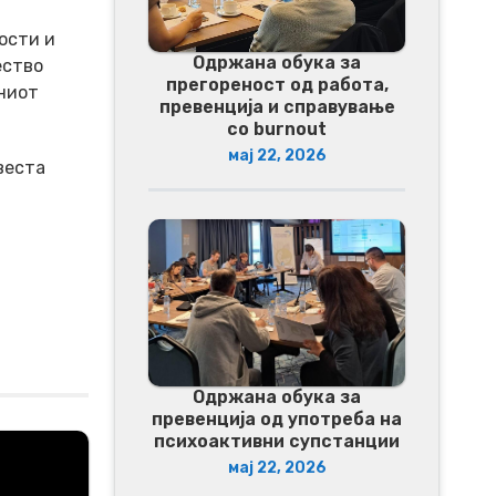
ости и
Одржана обука за
ество
прегореност од работа,
ниот
превенција и справување
со burnout
мај 22, 2026
веста
Одржана обука за
превенција од употреба на
психоактивни супстанции
мај 22, 2026