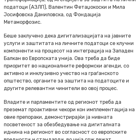
податоци (АЗЛП), Валентин Фетаџокоски и Мила
Јосифовска Даниловска, од Фондација
Метаморфозис.
Беше заклучено дека дигитализацијата на јавните
услуги и заштитата на личните податоци се клучни
компоненти на процесот на интеграција на Западен
Балкан во Европската унија. Ова треба да биде
приоритет во националните реформски агенди, со
активно и инклузивно учество на граѓанското
општество, органите за заштита на податоците и
другите релевантни чинители во овој процес.
Владите и парламентите од регионот треба да
преземат проактивни чекори кон имплементација на
овие препораки, демонстрирајќи ја нивната
посветеност за обезбедување на дигиталната
иднина на регионот во согласност со европските
вредности и стандарди, во чија срж лежат