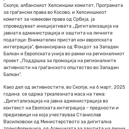
Скопје, албанскиот Хелсиншки комитет, Програмата
за граѓански права во Косово, и Хелсиншкиот
комитет за човекови права од Србија, ја
спроведуваат иницијативата „Дигитализација на
јавната администрација и заштита на личните
податоци: Внимателен пристап кон европската
интеграција“, финансирана од Фондот за Западен
Балкан и Европската унија во рамки на регионалниот
проект „Поддршка за промоција на регионалните
активности на граѓанското општество во Западен
Балкан“.
Како дел од активностите, во Скопје, на 6 март, 2025
година се одржа тркалезната маса на тема:
„Дигитализација на јавна администрација во
контекст на Евопската интеграција – предности и
предизвици на која учествуваа Станислав
Василковски од Министерството за дигитална
трансформација, од Агенцијата за заштита на лични