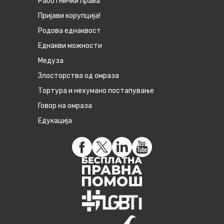
Работнички права
Пријави корупција!
Родова еднаквост
Eднакви можности
Медуза
Злосторства од омраза
Тортура и нехумано постапување
Говор на омраза
Едукација