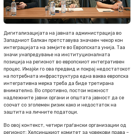
Дигитализацијата на јавната администрација во
Западниот Балкан претставува значаен чекор кон
интеграцијата на земјите во Европската унија. Таа
значи унапредување на институционалната
позиција на регионот во европскиот интегративен
процес. Имајќи го ова предвид и покрај недостатокот
на потребната инфраструктура една ваква европска
интегративна мерка треба да биде третирана
внимателно. Во спротивно, постои можност
надлежните јавни органи и општата јавност да се
соочат со зголемен ризик како и недостаток на
заштита на личните податоци.
Во овој контекст, четири граѓански организации од
регионот: Хелсиншкиот комитет за човекови права –