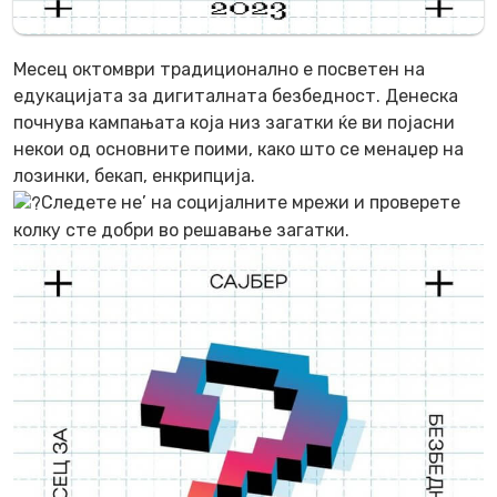
Месец октомври традиционално е посветен на
едукацијата за дигиталната безбедност. Денеска
почнува кампањата која низ загатки ќе ви појасни
некои од основните поими, како што се менаџер на
лозинки, бекап, енкрипција.
Следете не’ на социјалните мрежи и проверете
колку сте добри во решавање загатки.