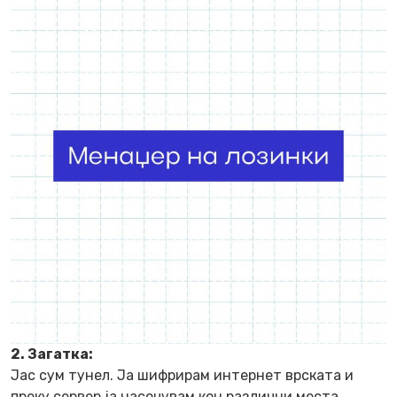
2. Загатка:
Јас сум тунел. Ја шифрирам интернет врската и
преку сервер ја насочувам кон различни места,