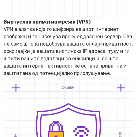
Виртуелна приватна мрежа (VPN)
VPN е алатка која го шифрира вашиот интернет
сообраќај и го насочува преку оддалечен сервер. Ова
не само што ја подобрува вашата онлајн приватност,
сокривајќи ја вашата вистинска IP адреса, туку и ги
штити вашите податоци со енкрипција, со што
вашата интернет активност ќе остане приватна и
заштитена од потенцијално прислушување.