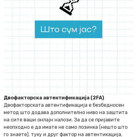
Двофакторска автентификација (2FA)
Двофакторската автентификација е безбедносен
метод што додава дополнително ниво на заштита
на сите ваши онлајн налози. За да се пријавите
неопходно е да имате не само лозинка (нешто што
го знаете), туку и друг фактор на автентикација,