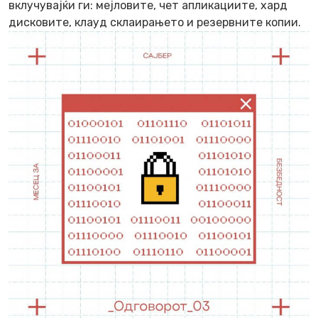
вклучувајќи ги: мејловите, чет апликациите, хард
дисковите, клауд склаирањето и резервните копии.