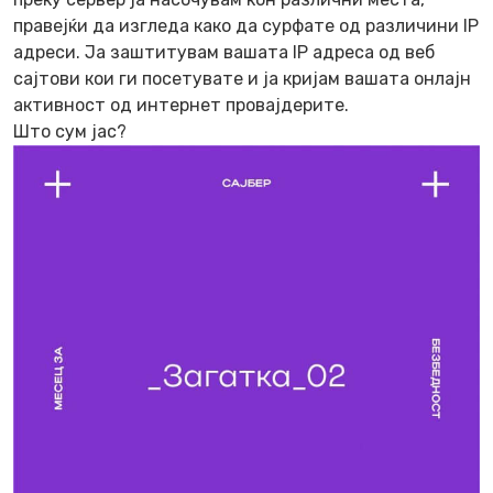
правејќи да изгледа како да сурфате од различини IP
адреси. Ја заштитувам вашата IP адреса од веб
сајтови кои ги посетувате и ја кријам вашата онлајн
активност од интернет провајдерите.
Што сум јас?