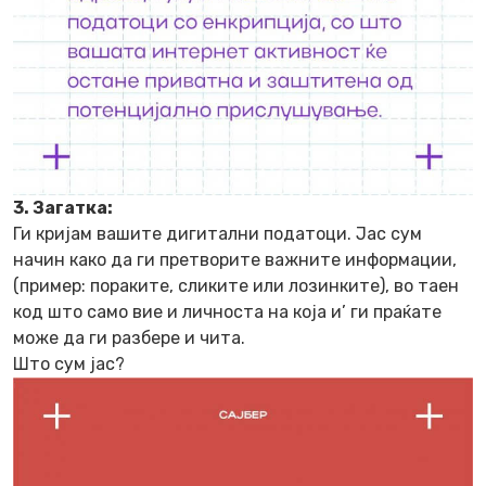
3. Загатка:
Ги кријам вашите дигитални податоци. Јас сум
начин како да ги претворите важните информации,
(пример: пораките, сликите или лозинките), во таен
код што само вие и личноста на која и’ ги праќате
може да ги разбере и чита.
Што сум јас?