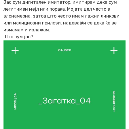
Јас сум дигитален имитатор, имитирам дека сум
легитимен мејл или порака. Мојата цел често е
злонамерна, затоа што често имам лажни линкови
или малициозни прилози, надевајќи се дека ќе ве
измамам и излажам.
Што сум јас?