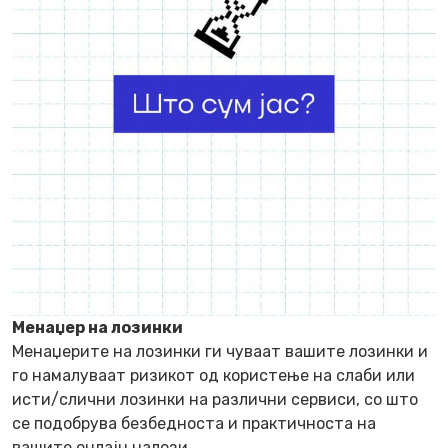
Менаџер на лозинки
Менаџерите на лозинки ги чуваат вашите лозинки и
го намалуваат ризикот од користење на слаби или
исти/слични лозинки на различни сервиси, со што
се подобрува безбедноста и практичноста на
вашите онлајн налози.