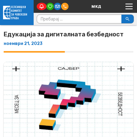
Main Navigation
Skip to content
Пребарувај за:
Едукација за дигиталната безбедност
ноември 21, 2023