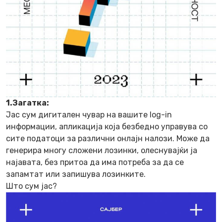
1.Загатка:
Јас сум дигитален чувар на вашите log-in
информации, апликација која безбедно управува со
сите податоци за различни онлајн налози. Може да
генерира мнoгу сложени лозинки, олеснувајќи ја
најавата, без притоа да има потреба за да се
запамтат или запишува лозинките.
Што сум јас?