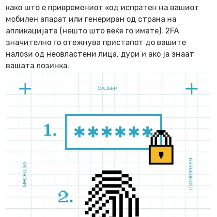
како што е привремениот код испратен на вашиот
мобилен апарат или генериран од страна на
апликацијата (нешто што веќе го имате). 2FA
значително го отежнува пристапот до вашите
налози од неовластени лица, дури и ако ја знаат
вашата лозинка.