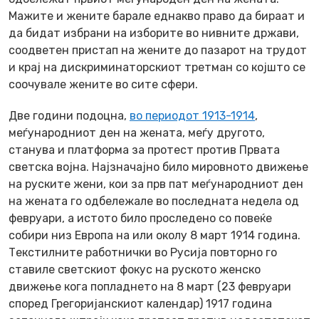
Мажите и жените барале еднакво право да бираат и
да бидат избрани на изборите во нивните држави,
соодветен пристап на жените до пазарот на трудот
и крај на дискриминаторскиот третман со којшто се
соочувале жените во сите сфери.
Две години подоцна,
во периодот 1913-1914
,
меѓународниот ден на жената, меѓу другото,
станува и платформа за протест против Првата
светска војна. Најзначајно било мировното движење
на руските жени, кои за прв пат меѓународниот ден
на жената го одбележале во последната недела од
февруари, а истото било проследено со повеќе
собири низ Европа на или околу 8 март 1914 година.
Текстилните работнички во Русија повторно го
ставиле светскиот фокус на руското женско
движење кога попладнето на 8 март (23 февруари
според Грегоријанскиот календар) 1917 година