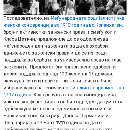
Последователно, на
Меѓународната социјалистичка
женска конференција во 1910 година во Копенхаген,
бројни активистки за женски права, помеѓу кои и
Клара Цеткин, предложиле да се одбележува
меѓународен ден на жената за да се охрабри
движењето за женски права и да се изгради
поддршка за борбата за универзално право на глас
за жените. Предлогот бил едногласно одобрен и
добил поддршка од над 100 жени од 17 држави,
вклучувајќи ги и првите три жени коишто биле
избрани како пратенички во
финскиот парламент во
1907 година.
Како резултат на оваа иницијатива,
иако на конференцијата не бил одреден датумот на
одбележување, повеќе од милион жени и мажи
марширале низ Австрија, Данска, Германија и
Швајцарија на 19 март 1911 година за да го
одбележат првиот меѓународен ден на жената.