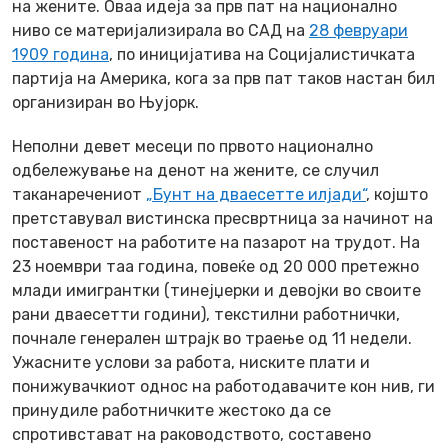
на жените. Оваа идеја за прв пат на национално
ниво се материјализирала во САД на
28 февруари
1909 година
, по иницијатива на Социјалистичката
партија на Америка, кога за прв пат таков настан бил
организиран во Њујорк.
Неполни девет месеци по првото национално
одбележување на денот на жените, се случил
таканаречениот
„Бунт на дваесетте илјади“
, којшто
претставувал вистинска пресвртница за начинот на
поставеност на работите на пазарот на трудот. На
23 ноември таа година, повеќе од 20 000 претежно
млади имигрантки (тинејџерки и девојки во своите
рани дваесетти години), текстилни работнички,
почнале генерален штрајк во траење од 11 недели.
Ужасните услови за работа, ниските плати и
понижувачкиот однос на работодавачите кон нив, ги
принудиле работничките жестоко да се
спротивстават на раководството, составено