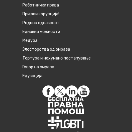
Работнички права
Пријави корупција!
Родова еднаквост
Eднакви можности
Медуза
Злосторства од омраза
Тортура и нехумано постапување
Говор на омраза
Едукација