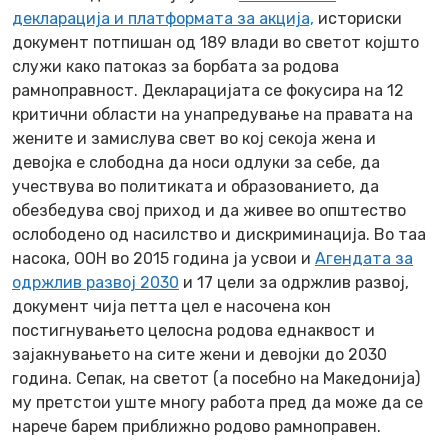
декларација
и платформата за акција,
историски
документ потпишан од 189 влади во светот којшто
служи како патоказ за борбата за родова
рамноправност. Декларацијата се фокусира на 12
критични области на унапредување на правата на
жените и замислува свет во кој секоја жена и
девојка е слободна да носи одлуки за себе, да
учествува во политиката и образованието, да
обезбедува свој приход и да живее во општество
ослободенo од насилство и дискриминација. Во таа
насока, ООН во 2015 година ја усвои и
Агендата за
одржлив развој 2030
и 17 цели за одржлив развој,
документ чија петта цел е насочена кон
постигнувањето целосна родова еднаквост и
зајакнувањето на сите жени и девојки до 2030
година. Сепак, на светот (а посебно на Македонија)
му претстои уште многу работа пред да може да се
нарече барем приближно родово рамноправен.