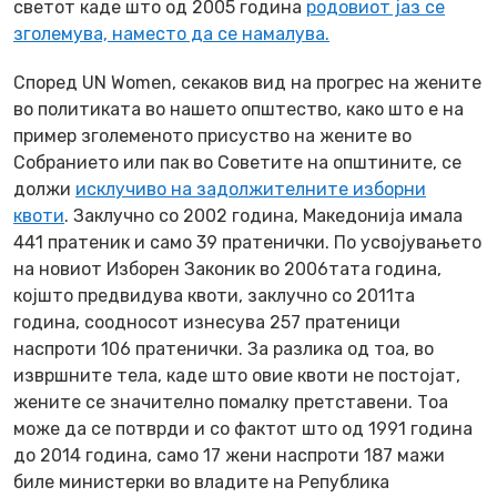
светот каде што од 2005 година
родовиот јаз се
зголемува, наместо да се намалува.
Според UN Women, секаков вид на прогрес на жените
во политиката во нашето општество, како што е на
пример зголеменото присуство на жените во
Собранието или пак во Советите на општините, се
должи
исклучиво на задолжителните изборни
квоти
. Заклучно со 2002 година, Македонија имала
441 пратеник и само 39 пратенички. По усвојувањето
на новиот Изборен Законик во 2006тата година,
којшто предвидува квоти, заклучно со 2011та
година, соодносот изнесува 257 пратеници
наспроти 106 пратенички. За разлика од тоа, во
извршните тела, каде што овие квоти не постојат,
жените се значително помалку претставени. Тоа
може да се потврди и со фактот што од 1991 година
до 2014 година, само 17 жени наспроти 187 мажи
биле министерки во владите на Република