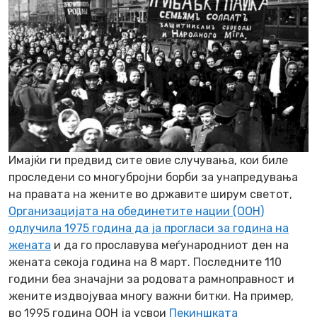
Имајќи ги предвид сите овие случувања, кои биле
проследени со многубројни борби за унапредувања
на правата на жените во државите ширум светот,
Организацијата на обединетите нации (ООН)
одлучила 1975 година да ја прогласи за година на
жената
и да го прославува меѓународниот ден на
жената секоја година на 8 март. Последните 110
години беа значајни за родовата рамноправност и
жените издвојуваа многу важни битки. На пример,
во 1995 година ООН ја усвои
Пекиншката