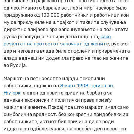
започнале штрајк како протест против недостатокот
од леб. Нивното барање за „леб и мир“ наскоро било
придружено од 100 000 работнички и работници кои
му се приклучиле на штрајкот и таквите случувања
директно влијаеле врз започнувањето на познатата
руска револуција. Четири дена подоцна,
како
резултат на протестот започнат од жените
, рускиот
цар и неговата влада биле отфрлени и привремената
влада веднаш им доделила право на глас на жените
во Русија.
Маршот на петнаесетте илјади текстилни
работнички, одржан на
8 март 1908 година во
Њујорк
, е еден од првите крици на борбата за
еднакви економски и политички права помеѓу
мажите и жените. Покрај тоа што маршот имал само
симболична вредност, без конкретни придобивки за
работничките, истиот бил причина да се роди
идејата за одбележување на посебен ден посветен