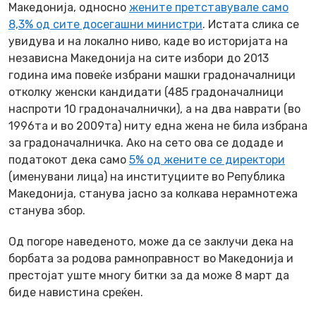
Македонија, односно
жените претставувале само
8,3% од сите досегашни министри
. Истата слика се
увидува и на локално ниво, каде во историјата на
независна Македонија на сите избори до 2013
година има повеќе избрани машки градоначалници
отколку женски кандидати (485 градоначалници
наспроти 10 градоначалнички), а на два наврати (во
1996та и во 2009та) ниту една жена не била избрана
за градоначалничка. Ако на сето ова се додаде и
податокот дека само
5% од жените се директори
(именувани лица) на институциите во Република
Македонија, станува јасно за колкава нерамнотежа
станува збор.
Од погоре наведеното, може да се заклучи дека на
борбата за родова рамноправност во Македонија и
престојат уште многу битки за да може 8 март да
биде навистина среќен.