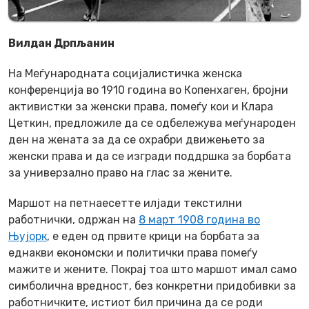
Вилдан Дрпљанин
На Меѓународната социјалистичка женска
конференција во 1910 година во Копенхаген, бројни
активистки за женски права, помеѓу кои и Клара
Цеткин, предложиле да се одбележува меѓународен
ден на жената за да се охрабри движењето за
женски права и да се изгради поддршка за борбата
за универзално право на глас за жените.
Маршот на петнаесетте илјади текстилни
работнички, одржан на
8 март 1908 година во
Њујорк
, е еден од првите крици на борбата за
еднакви економски и политички права помеѓу
мажите и жените. Покрај тоа што маршот имал само
симболична вредност, без конкретни придобивки за
работничките, истиот бил причина да се роди