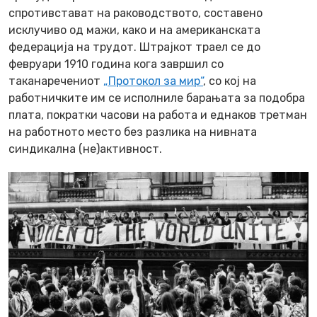
спротивстават на раководството, составено
исклучиво од мажи, како и на американската
федерација на трудот. Штрајкот траел се до
февруари 1910 година кога завршил со
таканаречениот
„Протокол за мир“
, со кој на
работничките им се исполниле барањата за подобра
плата, пократки часови на работа и еднаков третман
на работното место без разлика на нивната
синдикална (не)активност.