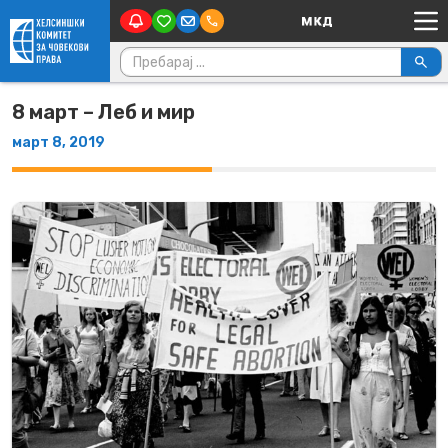
Main Navigation
Skip to content
Пребарувај за:
8 март – Леб и мир
март 8, 2019