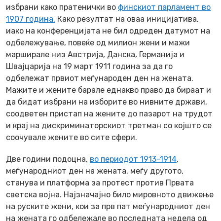
избрани како пратенички во
финскиот парламент во
1907 година.
Како резултат на оваа иницијатива,
иако на конференцијата не бил одреден датумот на
одбележување, повеќе од милион жени и мажи
марширале низ Австрија, Данска, Германија и
Швајцарија на 19 март 1911 година за да го
одбележат првиот меѓународен ден на жената.
Мажите и жените барале еднакво право да бираат и
да бидат избрани на изборите во нивните држави,
соодветен пристап на жените до пазарот на трудот
и крај на дискриминаторскиот третман со којшто се
соочувале жените во сите сфери.
Две години подоцна,
во периодот 1913-1914
,
меѓународниот ден на жената, меѓу другото,
станува и платформа за протест против Првата
светска војна. Најзначајно било мировното движење
на руските жени, кои за прв пат меѓународниот ден
на жената го одбележале во последната недела од