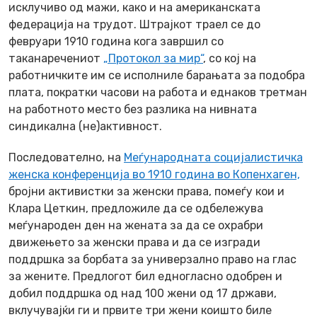
исклучиво од мажи, како и на американската
федерација на трудот. Штрајкот траел се до
февруари 1910 година кога завршил со
таканаречениот
„Протокол за мир“
, со кој на
работничките им се исполниле барањата за подобра
плата, пократки часови на работа и еднаков третман
на работното место без разлика на нивната
синдикална (не)активност.
Последователно, на
Меѓународната социјалистичка
женска конференција во 1910 година во Копенхаген,
бројни активистки за женски права, помеѓу кои и
Клара Цеткин, предложиле да се одбележува
меѓународен ден на жената за да се охрабри
движењето за женски права и да се изгради
поддршка за борбата за универзално право на глас
за жените. Предлогот бил едногласно одобрен и
добил поддршка од над 100 жени од 17 држави,
вклучувајќи ги и првите три жени коишто биле