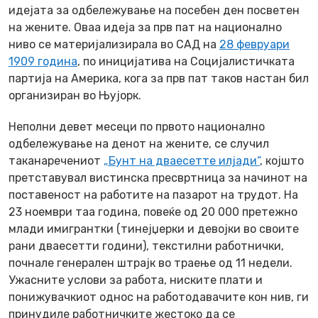
идејата за одбележување на посебен ден посветен
на жените. Оваа идеја за прв пат на национално
ниво се материјализирала во САД на
28 февруари
1909 година
, по иницијатива на Социјалистичката
партија на Америка, кога за прв пат таков настан бил
организиран во Њујорк.
Неполни девет месеци по првото национално
одбележување на денот на жените, се случил
таканаречениот
„Бунт на дваесетте илјади“
, којшто
претставувал вистинска пресвртница за начинот на
поставеност на работите на пазарот на трудот. На
23 ноември таа година, повеќе од 20 000 претежно
млади имигрантки (тинејџерки и девојки во своите
рани дваесетти години), текстилни работнички,
почнале генерален штрајк во траење од 11 недели.
Ужасните услови за работа, ниските плати и
понижувачкиот однос на работодавачите кон нив, ги
принудиле работничките жестоко да се