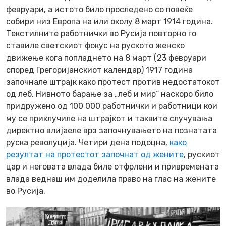
февруари, а истото било проследено со повеќе
собири низ Европа на или околу 8 март 1914 година.
Текстилните работнички во Русија повторно го
ставиле светскиот фокус на руското женско
движење кога попладнето на 8 март (23 февруари
според Грегоријанскиот календар) 1917 година
започнале штрајк како протест против недостатокот
од леб. Нивното барање за „леб и мир“ наскоро било
придружено од 100 000 работнички и работници кои
му се приклучиле на штрајкот и таквите случувања
директно влијаеле врз започнувањето на познатата
руска револуција. Четири дена подоцна,
како
резултат на протестот започнат од жените
, рускиот
цар и неговата влада биле отфрлени и привремената
влада веднаш им доделила право на глас на жените
во Русија.