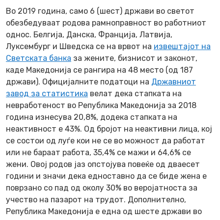
Во 2019 година, само 6 (шест) држави во светот
обезбедуваат родова рамноправност во работниот
однос. Белгија, Данска, Франција, Латвија,
Луксембург и Шведска се на врвот на
извештајот на
Светската банка
за жените, бизнисот и законот,
каде Македонија се рангира на 48 место (од 187
држави). Официјалните податоци на
Државниот
завод за статистика
велат дека стапката на
невработеност во Република Македонија за 2018
година изнесува 20,8%, додека стапката на
неактивност е 43%. Од бројот на неактивни лица, кој
се состои од луѓе кои не се во можност да работат
или не бараат работа, 35,4% се мажи и 64,6% се
жени. Овој родов јаз опстојува повеќе од дваесет
години и значи дека едноставно да се биде жена е
поврзано со пад од околу 30% во веројатноста за
учество на пазарот на трудот. Дополнително,
Република Македонија е една од шесте држави во