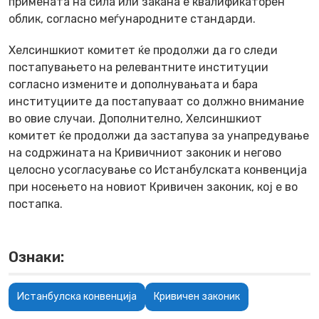
примената на сила или закана е квалификаторен
облик, согласно меѓународните стандарди.
Хелсиншкиот комитет ќе продолжи да го следи
постапувањето на релевантните институции
согласно измените и дополнувањата и бара
институциите да постапуваат со должно внимание
во овие случаи. Дополнително, Хелсиншкиот
комитет ќе продолжи да застапува за унапредување
на содржината на Кривичниот законик и негово
целосно усогласување со Истанбулската конвенција
при носењето на новиот Кривичен законик, кој е во
постапка.
Ознаки:
Истанбулска конвенција
Кривичен законик