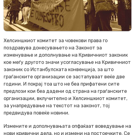
Хелсиншкиот комитет за човекови права го
поздравува донесувањето на Законот за
изменување и дополнување на Кривичниот законик
кое меѓу другото значи усогласување на Кривичниот
законик со Истанбулската конвенција, за што
граѓанските организации се застапуваат веќе две
години. И покрај тоа што не беа прифатени сите
предлози кои беа дадени од страна на граѓанските
организации, вклучително и Хелсиншкиот комитет,
за унапредување на текстот на законот, тој
предвидува повеќе новини.
Измените и дополнувањата опфаќаат воведување на
нови кривични дела, но и измени на постоечките. Се