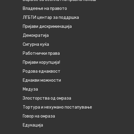
Владеење на правото
ЛГБТИ центар за поддршка
Пријави дискриминација
Демократија
Сигурна куќа
Работнички права
Пријави корупција!
Родова еднаквост
Eднакви можности
Медуза
Злосторства од омраза
Тортура и нехумано постапување
Говор на омраза
Едукација