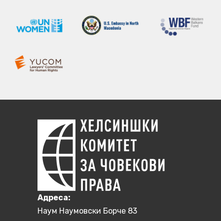
Aдреса:
Наум Наумовски Борче 83