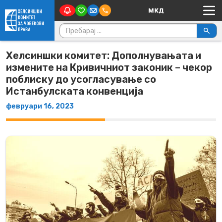
Main Navigation
Skip to content
Пребарувај за:
Хелсиншки комитет: Дополнувањата и
измените на Кривичниот законик – чекор
поблиску до усогласување со
Истанбулската конвенција
февруари 16, 2023