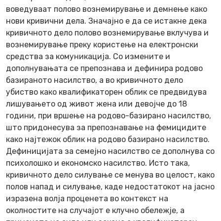
воведуваат полово вознемирување и демнење како
нови кривични дела. Значајно е да се истакне дека
кривичното дело полово вознемирување вклучува и
вознемирување преку користење на електронски
средства за комуникација. Со измените и
дополнувањата се препознава и дефинира родово
базираното насилство, а во кривичното дело
убиство како квалификаторен облик се предвидува
лишувањето од живот жена или девојче до 18
години, при вршење на родово-базирано насилство,
што придонесува за препознавање на фемицидите
како најтежок облик на родово базирано насилство.
Дефиницијата за семејно насилство се дополнува со
психолошко и економско насилство. Исто така,
кривичното дело силување се менува во целост, како
полов напад и силување, каде недостатокот на јасно
изразена волја проценета во контекст на
околностите на случајот е клучно обележје, а