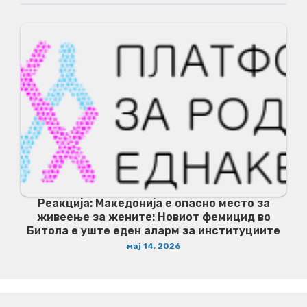
Реакција: Македонија е опасно место за
живеење за жените: Новиот фемицид во
Битола е уште еден аларм за институциите
мај 14, 2026