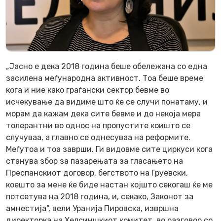
„Јасно е дека 2018 година беше обележана со една
засилена меѓународна активност. Тоа беше време
кога и ние како граѓански сектор бевме во
исчекување да видиме што ќе се случи понатаму, и
морам да кажам дека сите бевме и до некоја мера
толерантни во однос на пропустите коишто се
случуваа, а главно се однесуваа на реформите.
Меѓутоа и тоа заврши. Ги видовме сите циркуси кога
станува збор за пазарењата за гласањето на
Преспанскиот договор, бегството на Груевски,
коешто за мене ќе биде настан којшто секогаш ќе ме
потсетува на 2018 година, и, секако, Законот за
амнестија“, вели Уранија Пировска, извршна
директорка на Хелсиншкиот комитет, во разговор со