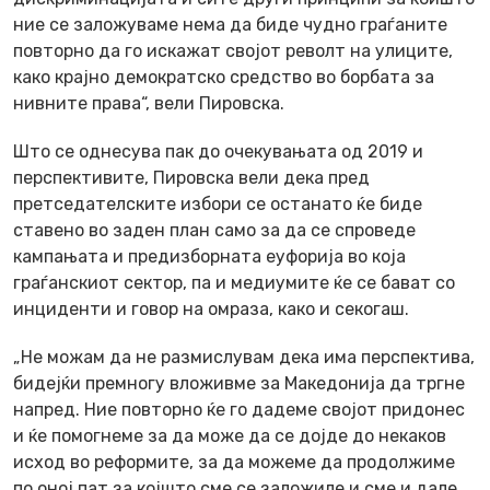
ние се заложуваме нема да биде чудно граѓаните
повторно да го искажат својот револт на улиците,
како крајно демократско средство во борбата за
нивните права“, вели Пировска.
Што се однесува пак до очекувањата од 2019 и
перспективите, Пировска вели дека пред
претседателските избори се останато ќе биде
ставено во заден план само за да се спроведе
кампањата и предизборната еуфорија во која
граѓанскиот сектор, па и медиумите ќе се бават со
инциденти и говор на омраза, како и секогаш.
„Не можам да не размислувам дека има перспектива,
бидејќи премногу вложивме за Македонија да тргне
напред. Ние повторно ќе го дадеме својот придонес
и ќе помогнеме за да може да се дојде до некаков
исход во реформите, за да можеме да продолжиме
по оној пат за којшто сме се заложиле и сме и дале