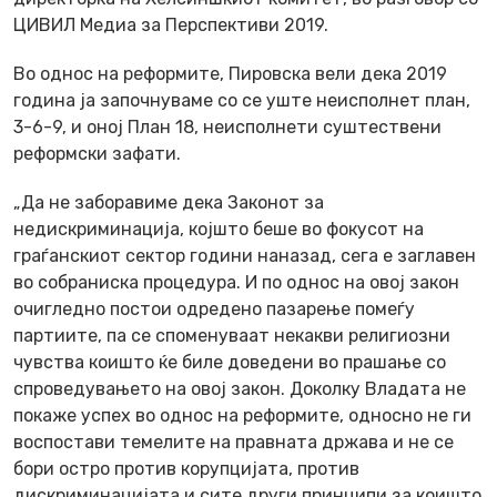
ЦИВИЛ Медиа за Перспективи 2019.
Во однос на реформите, Пировска вели дека 2019
година ја започнуваме со се уште неисполнет план,
3-6-9, и оној План 18, неисполнети суштествени
реформски зафати.
„Да не заборавиме дека Законот за
недискриминација, којшто беше во фокусот на
граѓанскиот сектор години наназад, сега е заглавен
во собраниска процедура. И по однос на овој закон
очигледно постои одредено пазарење помеѓу
партиите, па се споменуваат некакви религиозни
чувства коишто ќе биле доведени во прашање со
спроведувањето на овој закон. Доколку Владата не
покаже успех во однос на реформите, односно не ги
воспостави темелите на правната држава и не се
бори остро против корупцијата, против
дискриминацијата и сите други принципи за коишто