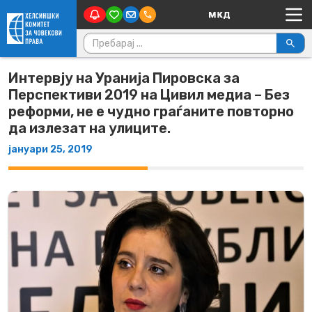
Main Navigation
Skip to content
Пребарувај за:
Интервју на Уранија Пировска за
Перспективи 2019 на Цивил медиа – Без
реформи, не е чудно граѓаните повторно
да излезат на улиците.
јануари 25, 2019