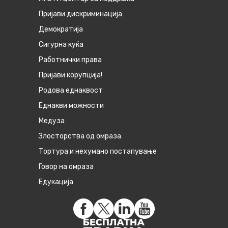
Пријави дискриминација
Демократија
Сигурна куќа
Работнички права
Пријави корупција!
Родова еднаквост
Eднакви можности
Медуза
Злосторства од омраза
Тортура и нехумано постапување
Говор на омраза
Едукација