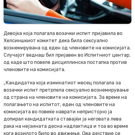
Девојка која полагала возачки испит пријавила во
Хелсиншкиот комитет дека била сексуално
вознемирувана од еден од членовите на комисијата.
Случајот веднаш бил пријавен во Испитниот центар,
од каде што повеле дисциплинска постапка против
членовите на комисијата.
„Кандидатка која изминатиот месец полагала за
возачки испит претрпела сексуално вознемирување
од страна на членовите на комисијата. За време на
полагањето на испитот, еден од членовите на
комисијата во повеќе наврати непристојно ја
допирал кандидатката ставајќи ја неговата лева
рака на нејзината десна надлактица и тоа во време
кога возилото било во движење. Ова дејствие се