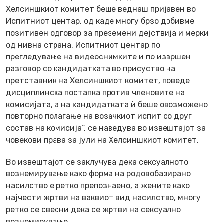
Хелсиншкиот комитет беше веднаш пријавен во
Испитниот центар, од каде многу брзо добивме
позитивен одговор за преземени дејствија и мерки
од нивна страна. Испитниот центар по
прегледување на видеоснимките и по извршен
разговор со кандидатката во присуство на
претставник на Хелсиншкиот комитет, поведе
дисциплинска постапка против членовите на
комисијата, а на кандидатката ѝ беше овозможено
повторно полагање на возачкиот испит со друг
состав на комисија“, се наведува во извештајот за
човекови права за јули на Хелсиншкиот комитет.
Во извештајот се заклучува дека сексуалното
вознемирување како форма на родовобазирано
насилство е ретко препознаено, а жените како
најчести жртви на ваквиот вид насилство, многу
ретко се свесни дека се жртви на сексуално
вознемирување.