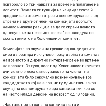
повторило во три наврати за време на полагање на
испитот. Ваквата ситуација на кандидатката ѝ
предзвикала огромен стрес и вознемирување, а од
страна на другиот член на комисијата воопшто
немало никаква реакција за да го спречи ваквото
однесување на неговиот колега“, се наведува во
соопштението на Хелсиншкиот комитет.
Комисијата во случаи на грешки од кандидатите
смее да реагира исклучиво преку двојната команда
на возилото и директно интервенирање во вртење
на воланот. Оттука, велат од Хелсиншкиот комитет,
очигледно е дека однесувањето на членот на
комисијата било сексуално вознемирување врз
кандидатката кој не е прв, ниту единствен ваков
случај на вознемирување врз кандидатки, кои се
најчесто млади девојки на возраст од 18 години.
„Настанот од страна на кандидатката и