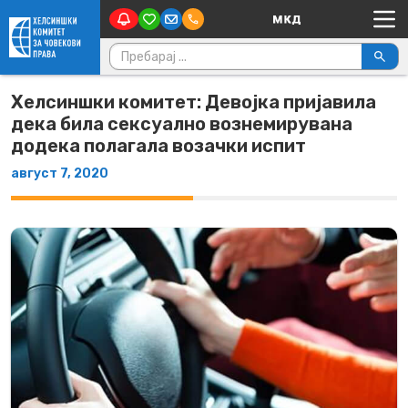
Main Navigation
Skip to content
Пребарувај за:
Хелсиншки комитет: Девојка пријавила
дека била сексуално вознемирувана
додека полагала возачки испит
август 7, 2020