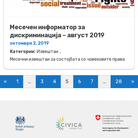
Месечен информатор за
дискриминација – август 2019
октомври 2, 2019
,
Категории:
Извештаи
Месечни извештаи за состојбата со човековите права
Posts navigation
«
1
…
3
4
5
6
7
…
28
»