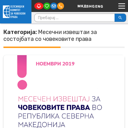
Main Navigation
Skip to content
Пребарувај за:
Категорија:
Месечни извештаи за
состојбата со човековите права