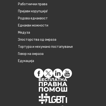
Работнички права
Пријави корупција!
Родова еднаквост
Eднакви можности
Медуза
Злосторства од омраза
Тортура и нехумано постапување
Говор на омраза
Едукација