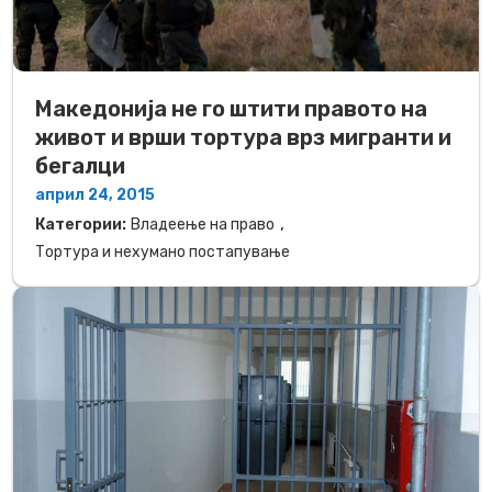
Македонија не го штити правото на
живот и врши тортура врз мигранти и
бегалци
април 24, 2015
,
Категории:
Владеење на право
Тортура и нехумано постапување