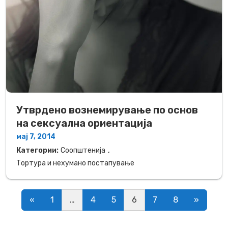
Утврдено вознемирување по основ
на сексуална ориентација
мај 7, 2014
,
Категории:
Соопштенија
Тортура и нехумано постапување
Posts navigation
«
1
…
4
5
6
7
8
»