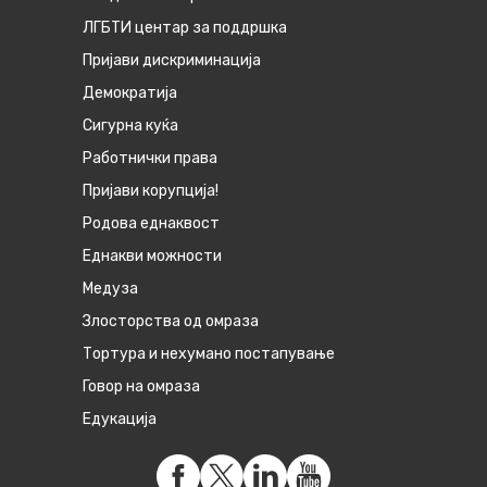
ЛГБТИ центар за поддршка
Пријави дискриминација
Демократија
Сигурна куќа
Работнички права
Пријави корупција!
Родова еднаквост
Eднакви можности
Медуза
Злосторства од омраза
Тортура и нехумано постапување
Говор на омраза
Едукација