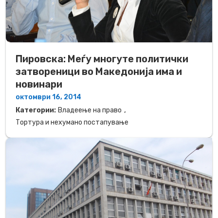
Пировска: Меѓу многуте политички
затвореници во Македонија има и
новинари
октомври 16, 2014
,
Категории:
Владеење на право
Тортура и нехумано постапување