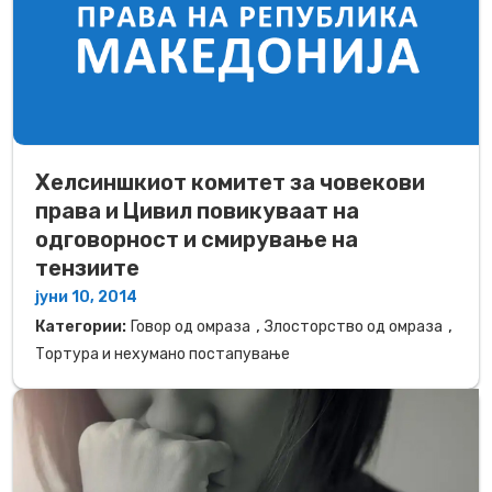
Хелсиншкиот комитет за човекови
права и Цивил повикуваат на
одговорност и смирување на
тензиите
јуни 10, 2014
,
,
Категории:
Говор од омраза
Злосторство од омраза
Тортура и нехумано постапување