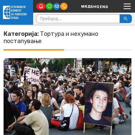
Main Navigation
Skip to content
Пребарувај за:
Категорија:
Тортура и нехумано
постапување