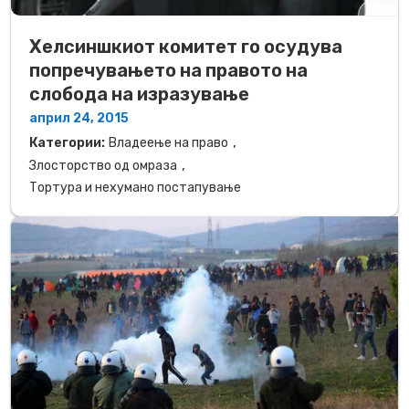
Хелсиншкиот комитет го осудува
попречувањето на правото на
слобода на изразување
април 24, 2015
,
Категории:
Владеење на право
,
Злосторство од омраза
Тортура и нехумано постапување