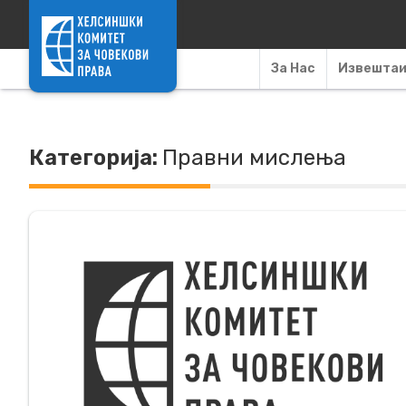
Skip to content
За Нас
Извешта
Категорија:
Правни мислења