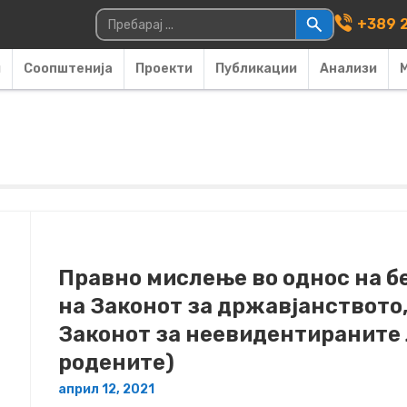
Main Navigati
Пребарувај за:
+389 2
и
Соопштенија
Проекти
Публикации
Анализи
Правно мислење во однос на б
на Законот за државјанството,
Законот за неевидентираните 
родените)
април 12, 2021