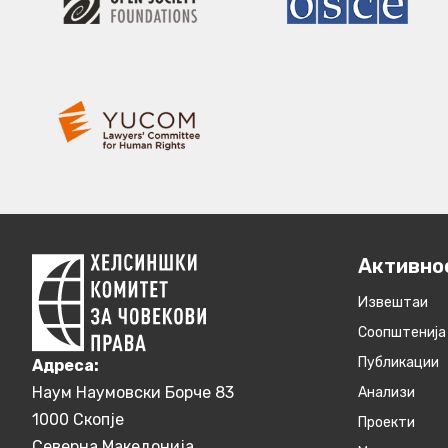
Активно
Извештаи
Соопштенија
Публикации
Aдреса:
Наум Наумовски Борче 83
Анализи
1000 Скопје
Проекти
Северна Македонија