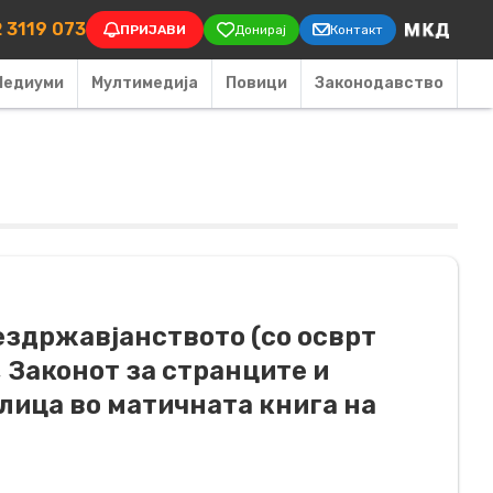
on
 3119 073
ПРИЈАВИ
Донирај
Контакт
Медиуми
Мултимедија
Повици
Законодавство
ездржавјанството (со осврт
 Законот за странците и
лица во матичната книга на