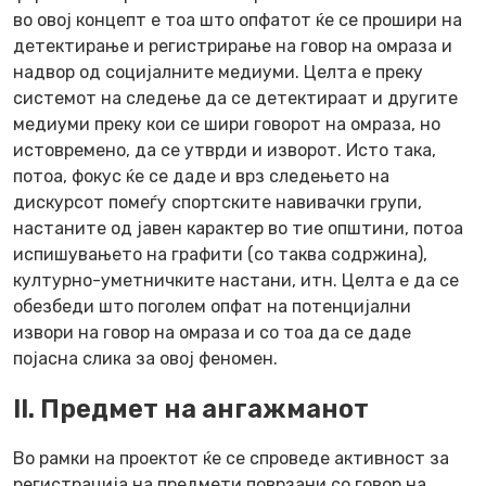
во овој концепт е тоа што опфатот ќе се прошири на
детектирање и регистрирање на говор на омраза и
надвор од социјалните медиуми. Целта е преку
системот на следење да се детектираат и другите
медиуми преку кои се шири говорот на омраза, но
истовремено, да се утврди и изворот. Исто така,
потоа, фокус ќе се даде и врз следењето на
дискурсот помеѓу спортските навивачки групи,
настаните од јавен карактер во тие општини, потоа
испишувањето на графити (со таква содржина),
културно-уметничките настани, итн. Целта е да се
обезбеди што поголем опфат на потенцијални
извори на говор на омраза и со тоа да се даде
појасна слика за овој феномен.
II. Предмет на ангажманот
Во рамки на проектот ќе се спроведе активност за
регистрација на предмети поврзани со говор на