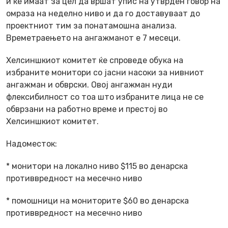
и ќе имаат за цел да вршат упис на утврден говор на
омраза на неделно ниво и да го доставуваат до
проектниот тим за понатамошна анализа.
Времетраењето на ангажманот е 7 месеци.
Хелсиншкиот комитет ќе спроведе обука на
избраните монитори со јасни насоки за нивниот
ангажман и обврски. Овој ангажман нуди
флексибилност со тоа што избраните лица не се
обврзани на работно време и престој во
Хелсиншкиот комитет.
Надоместок:
* монитори на локално ниво $115 во денарска
противвредност на месечно ниво
* помошници на мониторите $60 во денарска
противвредност на месечно ниво