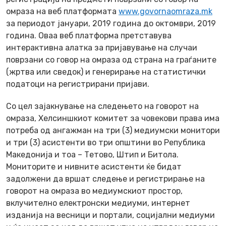
омраза на веб платформата
www.govornaomraza.mk
за периодот јануари, 2019 година до октомври, 2019
година. Оваа веб платформа претставува
интерактивна алатка за пријавување на случаи
поврзани со говор на омраза од страна на граѓаните
(жртва или сведок) и генерирање на статистички
податоци на регистрирани пријави.
Со цел зајакнување на следењето на говорот на
омраза, Хелсиншкиот комитет за човекови права има
потреба од ангажман на три (3) медиумски монитори
и три (3) асистенти во три општини во Република
Македонија и тоа – Тетово, Штип и Битола.
Мониторите и нивните асистенти ќе бидат
задолжени да вршат следење и регистрирање на
говорот на омраза во медиумскиот простор,
вклучително електронски медиуми, интернет
изданија на весници и портали, социјални медиуми