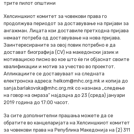
трите пилот општини
Хелсиншкиот комитет за човекови права го
продолжува периодот за доставување на пријави за
ангажман. Лицата кои доставиле претходна пријава
немаат потреба од доставување на нова пријава.
Заинтересираните за овој повик потребно е да
достават биографија (CV) на македонски јазик и
мотивациско писмо во кое што ќе ги објаснат своите
квалификации и мотив за учество во проектот.
Апликациите се доставуваат на следната
електронска адреса: helkom@mhc.org.mk и копија до
sanja.barlakovska@mhc.org.mk со назнака „следење
на говор на омраза“ најдоцна до 23 (среда) јануари
2019 година до 17:00 часот.
За сите дополнителни прашања можете да се
обратите во канцеларијата на Хелсиншкиот комитет
за човекови права на Република Македонија на (2) 311