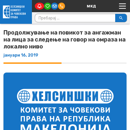
Main Navigation
Skip to content
Пребарувај за:
Продолжување на повикот за ангажман
на лица за следење на говор на омраза на
локално ниво
јануари 16, 2019