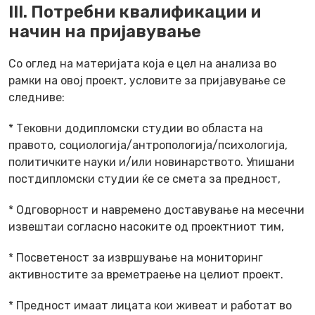
III. Потребни квалификации и
начин на пријавување
Со оглед на материјата која е цел на анализа во
рамки на овој проект, условите за пријавување се
следниве:
* Тековни додипломски студии во областа на
правото, социологија/антропологија/психологија,
политичките науки и/или новинарството. Упишани
постдипломски студии ќе се смета за предност,
* Одговорност и навремено доставување на месечни
извештаи согласно насоките од проектниот тим,
* Посветеност за извршување на мониторинг
активностите за времетраење на целиот проект.
* Предност имаат лицата кои живеат и работат во